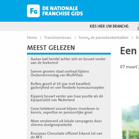
KIES HIER UW BRANCHE:
,
Home
Franchisenieuws
home
de pannekoekenbakker
E
MEEST GELEZEN
Een
Audax laat herstel achter zich en bouwt verder
aan de toekomst
07 maart
Samen groeien staat centraal tijdens
Ondernemersdag van MultiVlaai
Bufkes groeit al 30 jaar met kwaliteit,
gastvrijheid en vier flexibele horecaconcepten
Kipperij bouwt verder aan haar positie als dé
kipspecialist van Nederland
Groei betekent vooral blijven investeren in
kennis, expertise en persoonlijke groei
Meer rendement uit lokale campagnes door
slimme doelgroepselectie
Rousseau Chocolade officieel Erkend Lid van
de NFV