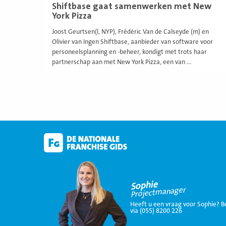
Shiftbase gaat samenwerken met New
York Pizza
Joost Geurtsen(l, NYP), Frédéric Van de Calseyde (m) en
Olivier van Ingen Shiftbase, aanbieder van software voor
personeelsplanning en -beheer, kondigt met trots haar
partnerschap aan met New York Pizza, een van ...
Sophie
Projectmanager
Heeft u een vraag voor Sophie? B
via (055) 8200 226