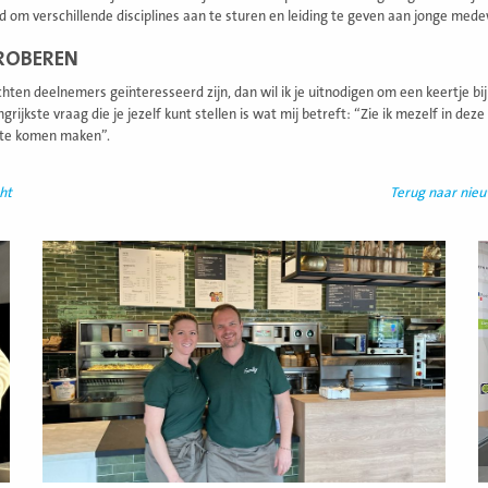
d om verschillende disciplines aan te sturen en leiding te geven aan jonge mede
ROBEREN
hten deelnemers geïnteresseerd zijn, dan wil ik je uitnodigen om een keertje bij 
ngrijkste vraag die je jezelf kunt stellen is wat mij betreft: “Zie ik mezelf in dez
 te komen maken”.
ht
Terug naar nie
Lees
L
meer
m