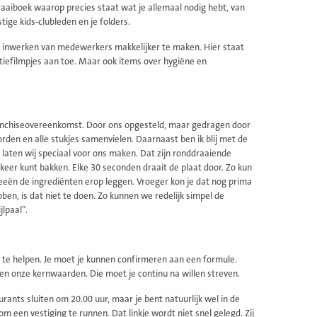
raaiboek waarop precies staat wat je allemaal nodig hebt, van
ige kids-clubleden en je folders.
inwerken van medewerkers makkelijker te maken. Hier staat
uctiefilmpjes aan toe. Maar ook items over hygiëne en
ranchiseovereenkomst. Door ons opgesteld, maar gedragen door
den en alle stukjes samenvielen. Daarnaast ben ik blij met de
 laten wij speciaal voor ons maken. Dat zijn ronddraaiende
er kunt bakken. Elke 30 seconden draait de plaat door. Zo kun
eën de ingrediënten erop leggen. Vroeger kon je dat nog prima
en, is dat niet te doen. Zo kunnen we redelijk simpel de
lpaal”.
 te helpen. Je moet je kunnen confirmeren aan een formule.
ben onze kernwaarden. Die moet je continu na willen streven.
rants sluiten om 20.00 uur, maar je bent natuurlijk wel in de
een vestiging te runnen. Dat linkje wordt niet snel gelegd. Zij