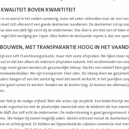
 KWALITEIT BOVEN KWANTITEIT
 is nu vooral in het zuiden aanwezig, maar wil zeker uitbreiden naar de rest v
 moet zich allereerst een goede deelnemer aandienen. De deelnemer zal op zoek
us voor een plek ligt eerst bij de ondernemer. Ons doel is om met een of twee v
 regel één vestiging per rayon. Alles buiten de bestaande rayons is dus ons spee
BOUWEN, MET TRANSPARANTIE HOOG IN HET VAAND
 zijn een soft-franchiseorganisatie, maar met vaste afspraken. We lijken meer
raal en dat kan alleen als iedereen afspraken nakomt. Het verdienmodel van onze 
drage moet gezien worden als gezamenlijke inkoop. Slechts een relatief klein ged
nnekoekenbakker. We zijn transparant. Over alles. De inkoop doen we gezamenlij
ders hangen af van het aantal kg meel dat wordt verkocht. In het jaarlijkse con
oor goed samen te werken, houden we de kosten laag. Zo kunnen we allemaal p
ies.
er heb je de nodige vrijheid. Niet alle acties zijn verplicht. Een kinderfeestje moe
s leuks organiseren met de plaatselijke zwemclub voor de kinderen die hun zwe
 Je blijft dus zelf echt de ondernemer. De ondersteuning is goed georganiseerd
vies. We helpen bij zoveel mogelijk zaken. Ideeën ontstaan vanuit de deelnem
eur en achtergrond. Zo hebben we bijvoorbeeld de culinaire commissie met mens