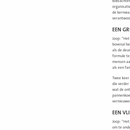
koksachter
organisati
de kernwaa
verantwoor
EEN GR
Joop: “Het 
bovenal be
als de deu
formule te 
mensen aan
als een fa
Twee keer 
die verder
wat de ont
pannenkoek
vernieuwe
EEN VL
Joop: “Het
om te onde