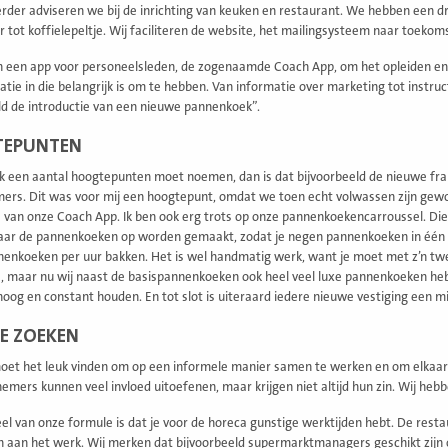
erder adviseren we bij de inrichting van keuken en restaurant. We hebben een d
 tot koffielepeltje. Wij faciliteren de website, het mailingsysteem naar toekomst
een app voor personeelsleden, de zogenaamde Coach App, om het opleiden en 
matie in die belangrijk is om te hebben. Van informatie over marketing tot instr
ld de introductie van een nieuwe pannenkoek”.
EPUNTEN
 ik een aantal hoogtepunten moet noemen, dan is dat bijvoorbeeld de nieuwe f
ers. Dit was voor mij een hoogtepunt, omdat we toen echt volwassen zijn gewor
e van onze Coach App. Ik ben ook erg trots op onze pannenkoekencarroussel. Die
aar de pannenkoeken op worden gemaakt, zodat je negen pannenkoeken in één ke
nenkoeken per uur bakken. Het is wel handmatig werk, want je moet met z’n twe
je, maar nu wij naast de basispannenkoeken ook heel veel luxe pannenkoeken hebb
hoog en constant houden. En tot slot is uiteraard iedere nieuwe vestiging een mij
E ZOEKEN
moet het leuk vinden om op een informele manier samen te werken en om elkaar
emers kunnen veel invloed uitoefenen, maar krijgen niet altijd hun zin. Wij heb
el van onze formule is dat je voor de horeca gunstige werktijden hebt. De restau
aan het werk. Wij merken dat bijvoorbeeld supermarktmanagers geschikt zijn om 