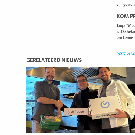
zijn gewen
KOM P
Joop: “Moc
is. De bela
om kennis
Vorig beric
GERELATEERD NIEUWS
Lees
meer