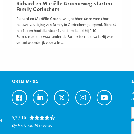
Richard en Mariëlle Groeneweg starten
Family Gorinchem
Richard en Mariëlle Groeneweg hebben deze week hun
nieuwe vestiging van Family in Gorinchem geopend. Richard
heeft een hoofdkantoor functie bekleed bij FHC
Formulebeheer waaronder de Family formule valt. Hij was
verantwoordelijk voor alle ...
SOCIAL MEDIA
A
W
Ga
Ga
Ga
Ga
Ga
c
naar
naar
naar
naar
naar
Facebook
LinkedIn
Twitter
Instagram
Youtube
9,2 / 10 -
el
Op basis van 19 reviews