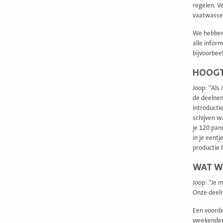
regelen. V
vaatwasser
We hebben 
alle infor
bijvoorbee
HOOGT
Joop: “Als
de deelnem
introducti
schijven w
je 120 pan
in je eent
productie 
WAT W
Joop: “Je 
Onze deeln
Een voorde
weekenden 