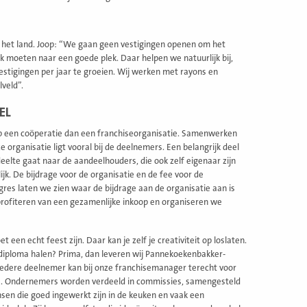
an het land. Joop: “We gaan geen vestigingen openen om het
 moeten naar een goede plek. Daar helpen we natuurlijk bij,
estigingen per jaar te groeien. Wij werken met rayons en
lveld”.
EL
 op een coöperatie dan een franchiseorganisatie. Samenwerken
organisatie ligt vooral bij de deelnemers. Een belangrijk deel
eelte gaat naar de aandeelhouders, die ook zelf eigenaar zijn
k. De bijdrage voor de organisatie en de fee voor de
gres laten we zien waar de bijdrage aan de organisatie aan is
rofiteren van een gezamenlijke inkoop en organiseren we
t een echt feest zijn. Daar kan je zelf je creativiteit op loslaten.
mdiploma halen? Prima, dan leveren wij Pannekoekenbakker-
. Iedere deelnemer kan bij onze franchisemanager terecht voor
ers. Ondernemers worden verdeeld in commissies, samengesteld
en die goed ingewerkt zijn in de keuken en vaak een