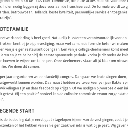
grond hebben. Of de “kids-club” commissie, die leuke acties bedenkt voor onze k
e. Indien nodig leggen zij deze voor aan de franchiseraad. De formule wordt z
rden: betrouwbaar, Hollands, beste kwaliteit, persoonlijke service en toeganke
d zijn”.
OTE FAMILIE
netwerk onderling is heel goed. Natuurlijk is iedereen verantwoordelijk voor en b
trokken bent bij je eigen vestiging, maar wel samen de formule beter wil maken en
ren van je eigen restaurant opengaan. Een van je collega-deelnemers komt meelo
leren en je te helpen bij de eerste spannende periode. Zodra je dit onder de knie
 hoeven te wijzen om te helpen. Onze deelnemers staan altijd klaar om nieuwe 
milie. We doen dit samen.
per jaar organiseren we een landelijk congres. Dan gaan we leuke dingen doen, b
 uitgewerkt kunnen worden. Daarnaast hebben we twee keer per jaar Bakkerspraa
wikkelingen zijn en daar feedback op krijgen. Of we nodigen bijvoorbeeld een ink
 getest. Bij een positief oordeel kan de culinaire commissie ervoor zorgen dat 
n”.
IEGENDE START
 is de bedoeling dat je eerst gaat stagelopen bij een van de vestigingen, zodat j
rzoeken of het hebben van een eigen zaak wel iets is wat bij je past. Wij geve