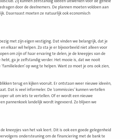
idsclub. Zij kunnen zelfstandig ideeën uitwerken voor de gehele
o gedragen door de deelnemers. De plannen moeten voldoen aan
lijk. Daarnaast moeten ze natuurlijk ook economisch
ezig met zijn eigen vestiging. Dat vinden we belangrijk, dat je
 elkaar wil helpen. Zo sta je er bijvoorbeeld niet alleen voor
pen om zijn of haar ervaring te delen, je de kneepjes van de
 hebt, ga je zelfstandig verder. Het mooie is, dat we nooit
‘familieleden’ op weg te helpen. Want zo moet je ons ook zien,
likken terug en kijken vooruit. Er ontstaan weer nieuwe ideeën,
t. Dat is veel informeler. De ‘commissies’ kunnen vertellen
oper uit om iets te vertellen. Of er wordt een nieuwe
een pannenkoek landelijk wordt ingevoerd. Zo blijven we
e de kneepjes van het vak leert. Dit is ook een goede gelegenheid
n vervolgens ondersteuning om de financiering met de bank te