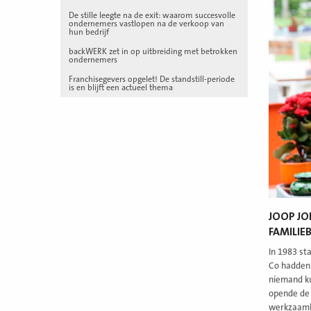
De stille leegte na de exit: waarom succesvolle
ondernemers vastlopen na de verkoop van
hun bedrijf
backWERK zet in op uitbreiding met betrokken
ondernemers
Franchisegevers opgelet! De standstill-periode
is en blijft een actueel thema
JOOP JO
FAMILIEB
In 1983 st
Co hadden 
niemand kun
opende de 
werkzaamhe