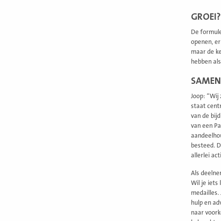
GROEI?
De formule
openen, er
maar de ke
hebben als
SAMEN
Joop: “Wij
staat cent
van de bij
van een Pa
aandeelhou
besteed. D
allerlei act
Als deelnem
Wil je iet
medailles.
hulp en ad
naar voork