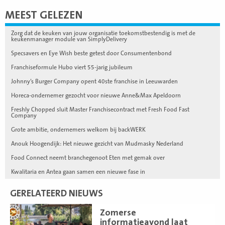
MEEST GELEZEN
Zorg dat de keuken van jouw organisatie toekomstbestendig is met de
keukenmanager module van SimplyDelivery
Specsavers en Eye Wish beste getest door Consumentenbond
Franchiseformule Hubo viert 55-jarig jubileum
Johnny’s Burger Company opent 40ste franchise in Leeuwarden
Horeca-ondernemer gezocht voor nieuwe Anne&Max Apeldoorn
Freshly Chopped sluit Master Franchisecontract met Fresh Food Fast
Company
Grote ambitie, ondernemers welkom bij backWERK
Anouk Hoogendijk: Het nieuwe gezicht van Mudmasky Nederland
Food Connect neemt branchegenoot Eten met gemak over
Kwalitaria en Antea gaan samen een nieuwe fase in
GERELATEERD NIEUWS
Lees
Zomerse
meer
informatieavond laat