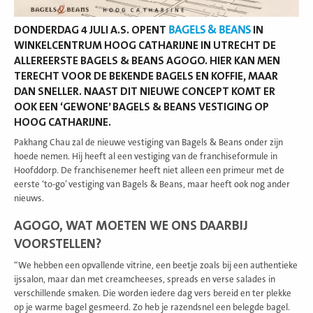
DONDERDAG 4 JULI A.S. OPENT
BAGELS & BEANS
IN
WINKELCENTRUM HOOG CATHARIJNE IN UTRECHT DE
ALLEREERSTE BAGELS & BEANS AGOGO. HIER KAN MEN
TERECHT VOOR DE BEKENDE BAGELS EN KOFFIE, MAAR
DAN SNELLER. NAAST DIT NIEUWE CONCEPT KOMT ER
OOK EEN ‘GEWONE’ BAGELS & BEANS VESTIGING OP
HOOG CATHARIJNE.
Pakhang Chau zal de nieuwe vestiging van Bagels & Beans onder zijn
hoede nemen. Hij heeft al een vestiging van de franchiseformule in
Hoofddorp. De franchisenemer heeft niet alleen een primeur met de
eerste ‘to-go’ vestiging van Bagels & Beans, maar heeft ook nog ander
nieuws.
AGOGO, WAT MOETEN WE ONS DAARBIJ
VOORSTELLEN?
“We hebben een opvallende vitrine, een beetje zoals bij een authentieke
ijssalon, maar dan met creamcheeses, spreads en verse salades in
verschillende smaken. Die worden iedere dag vers bereid en ter plekke
op je warme bagel gesmeerd. Zo heb je razendsnel een belegde bagel.