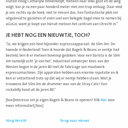
station Hoog Catharijne binnenloopt, meteen naar links gaat en de weg
volgt, kan je na een paar honderd meter met een trap omlaag. Daar vind
je ons rechts op de hoek, niet te missen dus. Een fantastische plek om
uitgebreid te genieten of even snel een belegde bagel mee te nemen bij
aGoGo, want je loopt van hieruit meteen het centrum van Utrecht in.”
JE HEBT NOG EEN NIEUWTJE, TOCH?
“Ja, we krijgen een heel bijzonder espressoapparaat: de Slim Jim. De
tweede in Nederland! Toen ik hoorde dat Bagels & Beans er eentje had
besteld, ben ik er meteen bovenop gedoken. Voor een barista is de Slim
Jim namelijk echt ‘je van het’. Industrieel ontwerper Kees van der
Westen begon in de jaren 80 met de fabricage van maatwerk-
espressomachines. Zijn apparaten hebben een enorme reputatie en ik
ben er ontzettend trots op dat wij er eentje hebben staan. Wist je
trouwens dat Slim Jim de drummer was van de Stray Cats? Een
rockabilly band uit de jaren 80.”
[box]Interesse om je eigen Bagels & Beans te openen? Klik
hier
voor
meer informatie![/box]
Vorig bericht
Terug naar nieuws