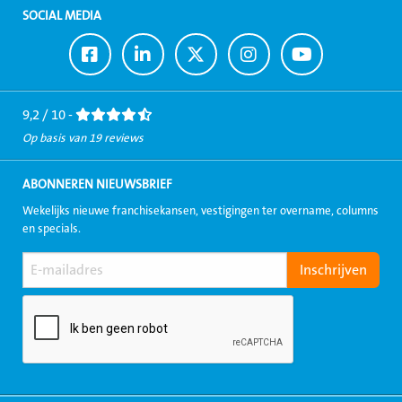
SOCIAL MEDIA
Ga
Ga
Ga
Ga
Ga
naar
naar
naar
naar
naar
Facebook
LinkedIn
Twitter
Instagram
Youtube
9,2 / 10 -
Op basis van 19 reviews
ABONNEREN NIEUWSBRIEF
Wekelijks nieuwe franchisekansen, vestigingen ter overname, columns
en specials.