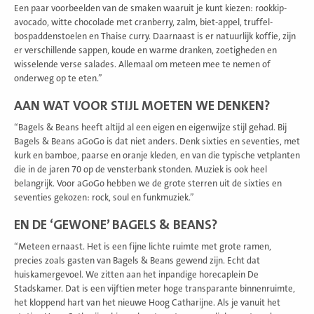
Een paar voorbeelden van de smaken waaruit je kunt kiezen: rookkip-
avocado, witte chocolade met cranberry, zalm, biet-appel, truffel-
bospaddenstoelen en Thaise curry. Daarnaast is er natuurlijk koffie, zijn
er verschillende sappen, koude en warme dranken, zoetigheden en
wisselende verse salades. Allemaal om meteen mee te nemen of
onderweg op te eten.”
AAN WAT VOOR STIJL MOETEN WE DENKEN?
“Bagels & Beans heeft altijd al een eigen en eigenwijze stijl gehad. Bij
Bagels & Beans aGoGo is dat niet anders. Denk sixties en seventies, met
kurk en bamboe, paarse en oranje kleden, en van die typische vetplanten
die in de jaren 70 op de vensterbank stonden. Muziek is ook heel
belangrijk. Voor aGoGo hebben we de grote sterren uit de sixties en
seventies gekozen: rock, soul en funkmuziek.”
EN DE ‘GEWONE’ BAGELS & BEANS?
“Meteen ernaast. Het is een fijne lichte ruimte met grote ramen,
precies zoals gasten van Bagels & Beans gewend zijn. Echt dat
huiskamergevoel. We zitten aan het inpandige horecaplein De
Stadskamer. Dat is een vijftien meter hoge transparante binnenruimte,
het kloppend hart van het nieuwe Hoog Catharijne. Als je vanuit het