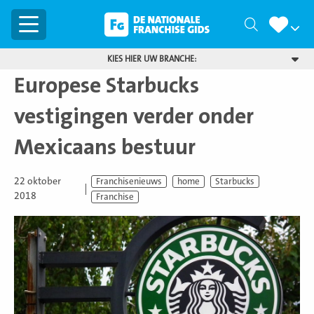
Menu
Zoeken
KIES HIER UW BRANCHE:
Europese Starbucks
vestigingen verder onder
Mexicaans bestuur
22 oktober
Franchisenieuws
home
Starbucks
2018
Franchise