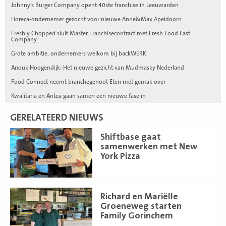
Johnny’s Burger Company opent 40ste franchise in Leeuwarden
Horeca-ondernemer gezocht voor nieuwe Anne&Max Apeldoorn
Freshly Chopped sluit Master Franchisecontract met Fresh Food Fast
Company
Grote ambitie, ondernemers welkom bij backWERK
Anouk Hoogendijk: Het nieuwe gezicht van Mudmasky Nederland
Food Connect neemt branchegenoot Eten met gemak over
Kwalitaria en Antea gaan samen een nieuwe fase in
GERELATEERD NIEUWS
Lees
Shiftbase gaat
meer
samenwerken met New
York Pizza
Lees
Richard en Mariëlle
meer
Groeneweg starten
Family Gorinchem