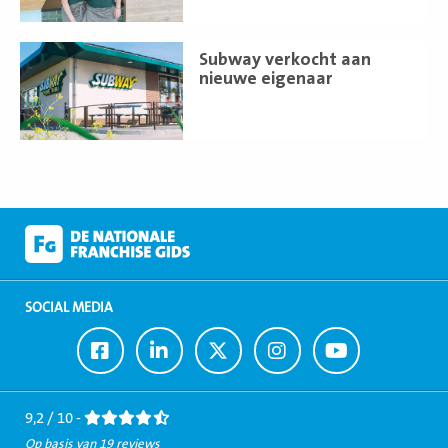
Lees
Subway verkocht aan
meer
nieuwe eigenaar
SOCIAL MEDIA
Ga
Ga
Ga
Ga
Ga
naar
naar
naar
naar
naar
Facebook
LinkedIn
Twitter
Instagram
Youtube
9,2 / 10 -
Op basis van 19 reviews