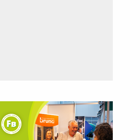
ees
eer