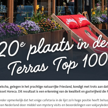
lscha, gelegen in het prachtige natuurrijke Friesland, kondigt met trots aan dat
sset Horeca. Dit resultaat is een erkenning van de kwaliteit en gastvrijheid die
onder opmerkelijk dat het enige cafetaria in de lijst zo’n hoge positie heeft beh
van Nederland door middel van mystery visits en beoordelingen van vakjurylede