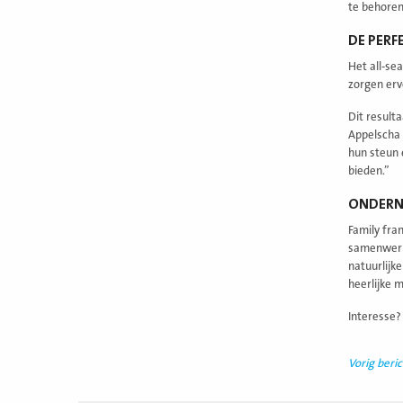
te behoren
DE PERF
Het all-se
zorgen erv
Dit result
Appelscha 
hun steun 
bieden.”
ONDERNE
Family fra
samenwerki
natuurlijk
heerlijke m
Interesse?
Vorig beric