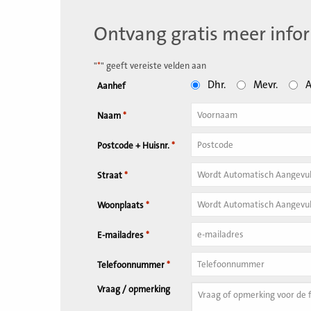
Ontvang gratis meer info
"
*
" geeft vereiste velden aan
Dhr.
Mevr.
A
Aanhef
Naam
*
Tussenvoegsel
Postcode + Huisnr.
*
Huisnummer
*
Straat
*
Woonplaats
*
E-mailadres
*
Telefoonnummer
*
Vraag / opmerking