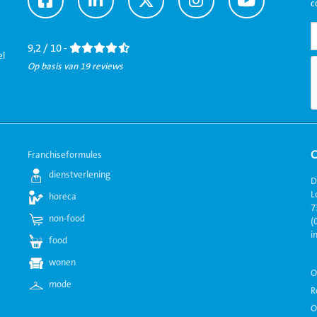
c
naar
naar
naar
naar
naar
Facebook
LinkedIn
Twitter
Instagram
Youtube
9,2 / 10 -
el
Op basis van 19 reviews
Franchiseformules
dienstverlening
D
L
horeca
7
non-food
(
i
food
wonen
O
mode
R
O