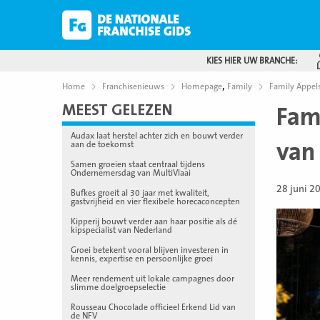
KIES HIER UW BRANCHE:
,
Home
Franchisenieuws
Homepage
Family
Family Appels
MEEST GELEZEN
Fami
Audax laat herstel achter zich en bouwt verder
van
aan de toekomst
Samen groeien staat centraal tijdens
Ondernemersdag van MultiVlaai
28 juni 2
Bufkes groeit al 30 jaar met kwaliteit,
gastvrijheid en vier flexibele horecaconcepten
Kipperij bouwt verder aan haar positie als dé
kipspecialist van Nederland
Groei betekent vooral blijven investeren in
kennis, expertise en persoonlijke groei
Meer rendement uit lokale campagnes door
slimme doelgroepselectie
Rousseau Chocolade officieel Erkend Lid van
de NFV