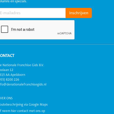
olumns en specials.
CONTACT
e Nationale Franchise Gids B.V.
oolaan 12
315 AA Apeldoorn
055) 8200 226
nfo@denationalefranchisegids.nl
VER ONS
outebeschrijving via Google Maps
f neem hier contact met ons op