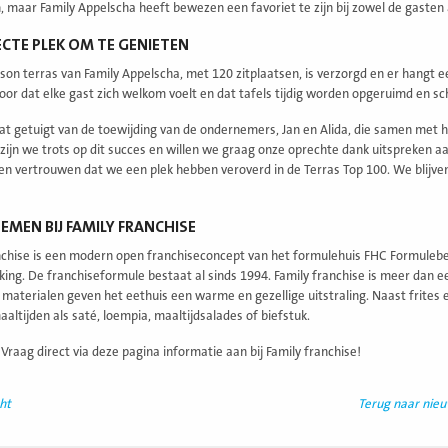
, maar Family Appelscha heeft bewezen een favoriet te zijn bij zowel de gasten a
ECTE PLEK OM TE GENIETEN
ason terras van Family Appelscha, met 120 zitplaatsen, is verzorgd en er hangt 
oor dat elke gast zich welkom voelt en dat tafels tijdig worden opgeruimd en 
aat getuigt van de toewijding van de ondernemers, Jan en Alida, die samen met hu
zijn we trots op dit succes en willen we graag onze oprechte dank uitspreken 
en vertrouwen dat we een plek hebben veroverd in de Terras Top 100. We blijve
MEN BIJ FAMILY FRANCHISE
nchise is een modern open franchiseconcept van het formulehuis FHC Formulebe
ng. De franchiseformule bestaat al sinds 1994. Family franchise is meer dan ee
e materialen geven het eethuis een warme en gezellige uitstraling. Naast frites
aaltijden als saté, loempia, maaltijdsalades of biefstuk.
 Vraag direct via deze pagina informatie aan bij Family franchise!
ht
Terug naar nie