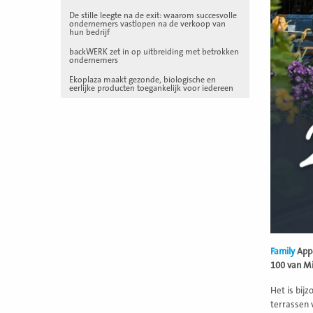
De stille leegte na de exit: waarom succesvolle
ondernemers vastlopen na de verkoop van
hun bedrijf
backWERK zet in op uitbreiding met betrokken
ondernemers
Ekoplaza maakt gezonde, biologische en
eerlijke producten toegankelijk voor iedereen
Family
Appe
100 van Mi
Het is bijz
terrassen 