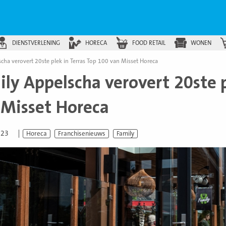
DIENSTVERLENING
HORECA
FOOD RETAIL
WONEN
cha verovert 20ste plek in Terras Top 100 van Misset Horeca
ly Appelscha verovert 20ste p
 Misset Horeca
023
Horeca
Franchisenieuws
Family