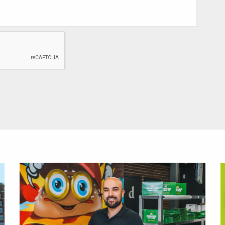
Lees
L
meer
m