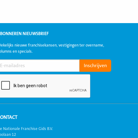
BONNEREN NIEUWSBRIEF
ekelijks nieuwe franchisekansen, vestigingen ter overname,
olumns en specials.
CONTACT
e Nationale Franchise Gids B.V.
oolaan 12