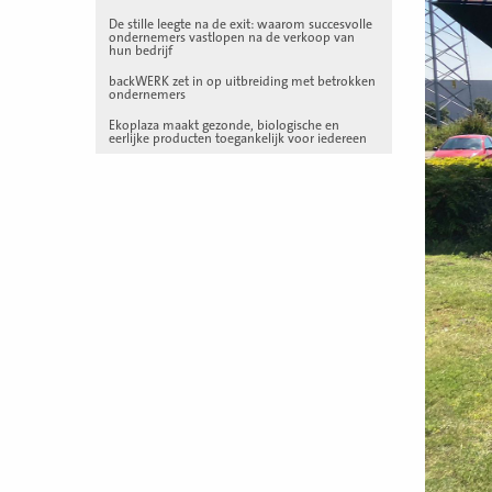
De stille leegte na de exit: waarom succesvolle
ondernemers vastlopen na de verkoop van
hun bedrijf
backWERK zet in op uitbreiding met betrokken
ondernemers
Ekoplaza maakt gezonde, biologische en
eerlijke producten toegankelijk voor iedereen