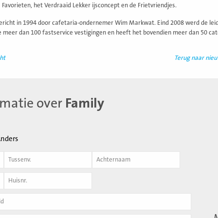
s Favorieten, het Verdraaid Lekker ijsconcept en de Frietvriendjes.
ericht in 1994 door cafetaria-ondernemer Wim Markwat. Eind 2008 werd de leidi
e meer dan 100 fastservice vestigingen en heeft het bovendien meer dan 50 cate
ht
Terug naar nie
rmatie over
Family
nders
Achternaam
*