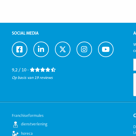
SOCIAL MEDIA
A
W
Ga
Ga
Ga
Ga
Ga
c
naar
naar
naar
naar
naar
Facebook
LinkedIn
Twitter
Instagram
Youtube
9,2 / 10 -
Op basis van 19 reviews
Franchiseformules
dienstverlening
D
L
horeca