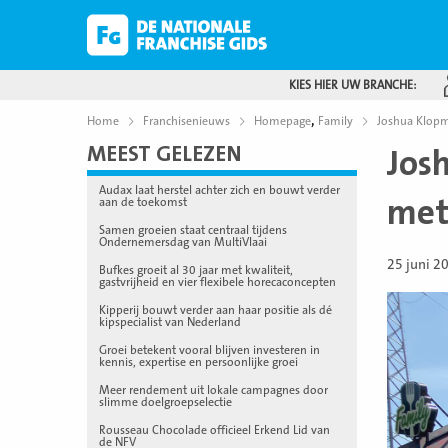
KIES HIER UW BRANCHE:
,
Home
Franchisenieuws
Homepage
Family
Joshua Klopm
MEEST GELEZEN
Jos
Audax laat herstel achter zich en bouwt verder
met
aan de toekomst
Samen groeien staat centraal tijdens
Ondernemersdag van MultiVlaai
25 juni 2
Bufkes groeit al 30 jaar met kwaliteit,
gastvrijheid en vier flexibele horecaconcepten
Kipperij bouwt verder aan haar positie als dé
kipspecialist van Nederland
Groei betekent vooral blijven investeren in
kennis, expertise en persoonlijke groei
Meer rendement uit lokale campagnes door
slimme doelgroepselectie
Rousseau Chocolade officieel Erkend Lid van
de NFV