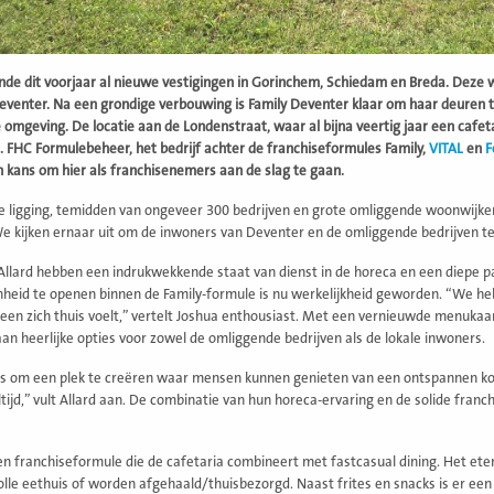
de dit voorjaar al nieuwe vestigingen in Gorinchem, Schiedam en Breda. Deze w
Deventer. Na een grondige verbouwing is Family Deventer klaar om haar deuren 
e omgeving. De locatie aan de Londenstraat, waar al bijna veertig jaar een ca
 FHC Formulebeheer, het bedrijf achter de franchiseformules Family,
VITAL
en
F
 kans om hier als franchisenemers aan de slag te gaan.
e ligging, temidden van ongeveer 300 bedrijven en grote omliggende woonwijken
We kijken ernaar uit om de inwoners van Deventer en de omliggende bedrijven te
Allard hebben een indrukwekkende staat van dienst in de horeca en een diepe p
heid te openen binnen de Family-formule is nu werkelijkheid geworden. “We he
een zich thuis voelt,” vertelt Joshua enthousiast. Met een vernieuwde menukaa
aan heerlijke opties voor zowel de omliggende bedrijven als de lokale inwoners.
is om een plek te creëren waar mensen kunnen genieten van een ontspannen k
ijd,” vult Allard aan. De combinatie van hun horeca-ervaring en de solide fra
een franchiseformule die de cafetaria combineert met fastcasual dining. Het et
olle eethuis of worden afgehaald/thuisbezorgd. Naast frites en snacks is er e