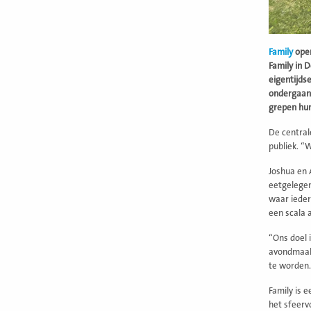
Family
open
Family in 
eigentijds
ondergaan.
grepen hun
De central
publiek. “
Joshua en 
eetgelegen
waar ieder
een scala 
“Ons doel 
avondmaalt
te worden.
Family is 
het sfeerv