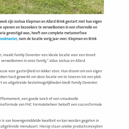
eek zijn Joshua Klopman en Allard Brink gestart met hun eigen
te openen en bezoekers te verwelkomen in een sfeervolle en
fetaria gevestigd was, heeft een complete metamorfose
oodmaster
, nam de locatie vorig jaar over. Klopman en Brink
, maakt Family Deventer een ideale locatie voor een breed
 verwelkomen in onze Family,” aldus Joshua en Allard.
assie voor gastvrijheid en lekker eten. Hun droom om een eigen
bben hard gewerkt om deze locatie om te toveren tot een plek
rt en uitgebreide bestelmogelijkheden biedt Family Deventer
offiemoment, een goede lunch of een smaakvolle
nchiseformule van FHC Formulebeheer belooft een succesformule
en is van bovengemiddelde kwaliteit en kan worden gegeten in
en uitgebreide menukaart. Hierop staan unieke productconcepten