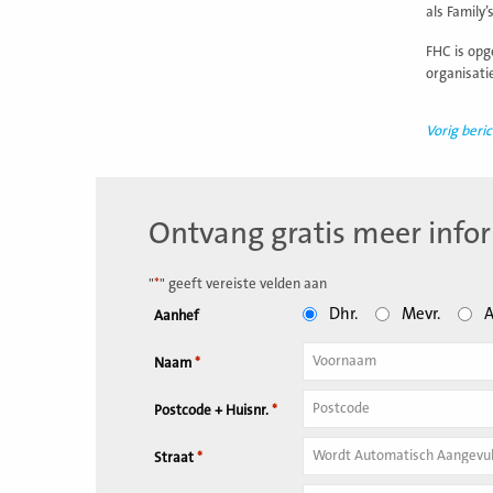
als Family’
FHC is opg
organisati
Vorig beric
Ontvang gratis meer info
"
*
" geeft vereiste velden aan
Dhr.
Mevr.
A
Aanhef
Naam
*
Tussenvoegsel
Postcode + Huisnr.
*
Huisnummer
*
Straat
*