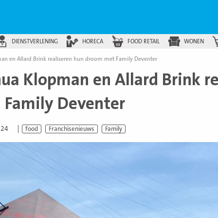
DIENSTVERLENING
HORECA
FOOD RETAIL
WONEN
an en Allard Brink realiseren hun droom met Family Deventer
hua Klopman en Allard Brink r
 Family Deventer
024
food
Franchisenieuws
Family