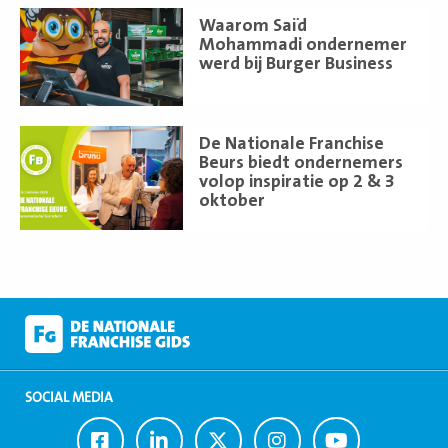
Lees
Waarom Saïd
meer
Mohammadi ondernemer
werd bij Burger Business
Lees
De Nationale Franchise
meer
Beurs biedt ondernemers
volop inspiratie op 2 & 3
oktober
SOCIAL MEDIA
Ga
Ga
Ga
Ga
Ga