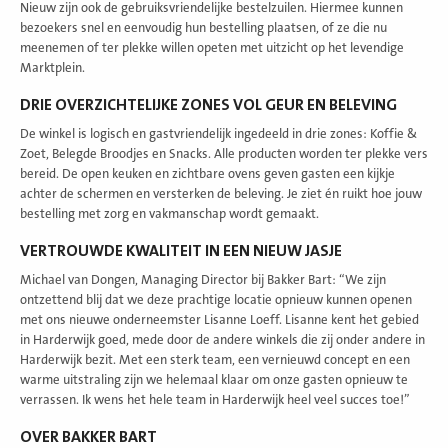
Nieuw zijn ook de gebruiksvriendelijke bestelzuilen. Hiermee kunnen
bezoekers snel en eenvoudig hun bestelling plaatsen, of ze die nu
meenemen of ter plekke willen opeten met uitzicht op het levendige
Marktplein.
DRIE OVERZICHTELIJKE ZONES VOL GEUR EN BELEVING
De winkel is logisch en gastvriendelijk ingedeeld in drie zones: Koffie &
Zoet, Belegde Broodjes en Snacks. Alle producten worden ter plekke vers
bereid. De open keuken en zichtbare ovens geven gasten een kijkje
achter de schermen en versterken de beleving. Je ziet én ruikt hoe jouw
bestelling met zorg en vakmanschap wordt gemaakt.
VERTROUWDE KWALITEIT IN EEN NIEUW JASJE
Michael van Dongen, Managing Director bij Bakker Bart: “We zijn
ontzettend blij dat we deze prachtige locatie opnieuw kunnen openen
met ons nieuwe onderneemster Lisanne Loeff. Lisanne kent het gebied
in Harderwijk goed, mede door de andere winkels die zij onder andere in
Harderwijk bezit. Met een sterk team, een vernieuwd concept en een
warme uitstraling zijn we helemaal klaar om onze gasten opnieuw te
verrassen. Ik wens het hele team in Harderwijk heel veel succes toe!”
OVER BAKKER BART