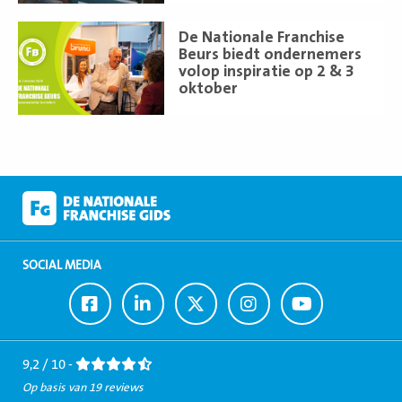
Lees
De Nationale Franchise
meer
Beurs biedt ondernemers
volop inspiratie op 2 & 3
oktober
SOCIAL MEDIA
Ga
Ga
Ga
Ga
Ga
naar
naar
naar
naar
naar
Facebook
LinkedIn
Twitter
Instagram
Youtube
9,2 / 10 -
Op basis van 19 reviews