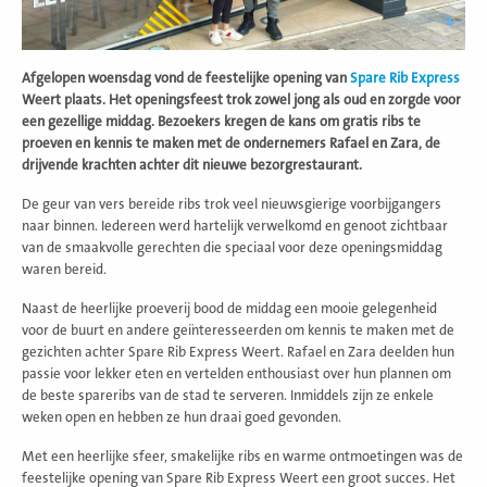
Afgelopen woensdag vond de feestelijke opening van
Spare Rib Express
Weert plaats. Het openingsfeest trok zowel jong als oud en zorgde voor
een gezellige middag. Bezoekers kregen de kans om gratis ribs te
proeven en kennis te maken met de ondernemers Rafael en Zara, de
drijvende krachten achter dit nieuwe bezorgrestaurant.
De geur van vers bereide ribs trok veel nieuwsgierige voorbijgangers
naar binnen. Iedereen werd hartelijk verwelkomd en genoot zichtbaar
van de smaakvolle gerechten die speciaal voor deze openingsmiddag
waren bereid.
Naast de heerlijke proeverij bood de middag een mooie gelegenheid
voor de buurt en andere geïnteresseerden om kennis te maken met de
gezichten achter Spare Rib Express Weert. Rafael en Zara deelden hun
passie voor lekker eten en vertelden enthousiast over hun plannen om
de beste spareribs van de stad te serveren. Inmiddels zijn ze enkele
weken open en hebben ze hun draai goed gevonden.
Met een heerlijke sfeer, smakelijke ribs en warme ontmoetingen was de
feestelijke opening van Spare Rib Express Weert een groot succes. Het