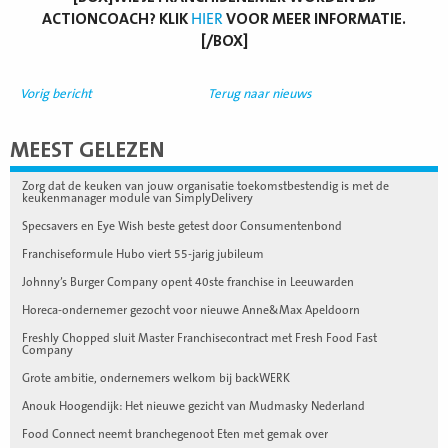
ACTIONCOACH? KLIK
HIER
VOOR MEER INFORMATIE.
[/BOX]
Vorig bericht
Terug naar nieuws
MEEST GELEZEN
Zorg dat de keuken van jouw organisatie toekomstbestendig is met de
keukenmanager module van SimplyDelivery
Specsavers en Eye Wish beste getest door Consumentenbond
Franchiseformule Hubo viert 55-jarig jubileum
Johnny’s Burger Company opent 40ste franchise in Leeuwarden
Horeca-ondernemer gezocht voor nieuwe Anne&Max Apeldoorn
Freshly Chopped sluit Master Franchisecontract met Fresh Food Fast
Company
Grote ambitie, ondernemers welkom bij backWERK
Anouk Hoogendijk: Het nieuwe gezicht van Mudmasky Nederland
Food Connect neemt branchegenoot Eten met gemak over