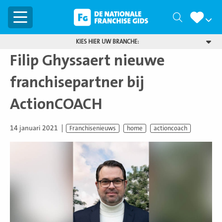
Menu
Zoeken
KIES HIER UW BRANCHE:
Filip Ghyssaert nieuwe
franchisepartner bij
ActionCOACH
14 januari 2021
Franchisenieuws
home
actioncoach