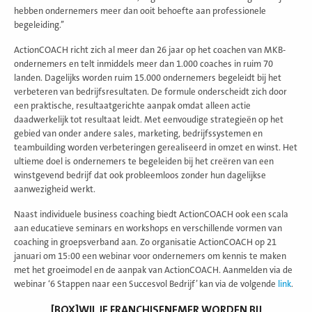
hebben ondernemers meer dan ooit behoefte aan professionele
begeleiding.’’
ActionCOACH richt zich al meer dan 26 jaar op het coachen van MKB-
ondernemers en telt inmiddels meer dan 1.000 coaches in ruim 70
landen. Dagelijks worden ruim 15.000 ondernemers begeleidt bij het
verbeteren van bedrijfsresultaten. De formule onderscheidt zich door
een praktische, resultaatgerichte aanpak omdat alleen actie
daadwerkelijk tot resultaat leidt. Met eenvoudige strategieën op het
gebied van onder andere sales, marketing, bedrijfssystemen en
teambuilding worden verbeteringen gerealiseerd in omzet en winst. Het
ultieme doel is ondernemers te begeleiden bij het creëren van een
winstgevend bedrijf dat ook probleemloos zonder hun dagelijkse
aanwezigheid werkt.
Naast individuele business coaching biedt ActionCOACH ook een scala
aan educatieve seminars en workshops en verschillende vormen van
coaching in groepsverband aan. Zo organisatie ActionCOACH op 21
januari om 15:00 een webinar voor ondernemers om kennis te maken
met het groeimodel en de aanpak van ActionCOACH. Aanmelden via de
webinar ‘6 Stappen naar een Succesvol Bedrijf’ kan via de volgende
link
.
[BOX]WIL JE FRANCHISENEMER WORDEN BIJ