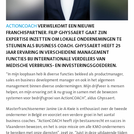
ACTIONCOACH
VERWELKOMT EEN NIEUWE
FRANCHISPARTNER. FILIP GHYSSAERT GAAT ZIJN
EXPERTISE INZETTEN OM LOKALE ONDERNEMINGEN TE
STEUNEN ALS BUSINESS COACH. GHYSSAERT HEEFT 25
JAAR ERVARING IN VERSCHEIDENE MANAGEMENT
FUNCTIES BIJ INTERNATIONALE VERDELERS VAN
MEDISCHE VERBRUIKS- EN INVESTERINGSGOEDEREN.
“In mijn loopbaan heb ik diverse functies bekleed als productmanager,
sales en business development manager en ook in het algemeen
management binnen diverse ondernemingen. Mijn drijfveer is mensen
helpen, en mijn ervaring zet ik nu graag in samen met de bewezen
systemen voor bedrijfsgroei van ActionCOACH’’, aldus Ghyssaert.
Masterfranchisenemer Janine Lie-A-Kwie is enthousiast over de tweede
ondernemer in België en voorziet een verdere groei in het aantal
business coaches. “ActionCOACH heeft zijn bestaansrecht en succes in
Vlaanderen bewezen, en het is onze missie om alle KMO-ondernemers
te bereiken met onze diensten”, zegt ze. “Juist in deze uitdagende tijden