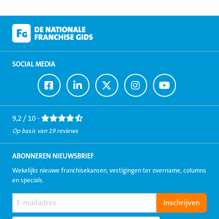
SOCIAL MEDIA
Ga
Ga
Ga
Ga
Ga
naar
naar
naar
naar
naar
Facebook
LinkedIn
Twitter
Instagram
Youtube
9,2 / 10 -
Op basis van 19 reviews
ABONNEREN NIEUWSBRIEF
Wekelijks nieuwe franchisekansen, vestigingen ter overname, columns
en specials.