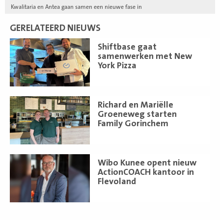
Kwalitaria en Antea gaan samen een nieuwe fase in
GERELATEERD NIEUWS
Lees
Shiftbase gaat
meer
samenwerken met New
York Pizza
Lees
Richard en Mariëlle
meer
Groeneweg starten
Family Gorinchem
Lees
Wibo Kunee opent nieuw
meer
ActionCOACH kantoor in
Flevoland