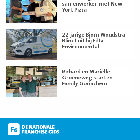
meer
samenwerken met New
York Pizza
Lees
22-jarige Bjorn Woudstra
meer
Blinkt uit bij Filta
Environmental
Lees
Richard en Mariëlle
meer
Groeneweg starten
Family Gorinchem