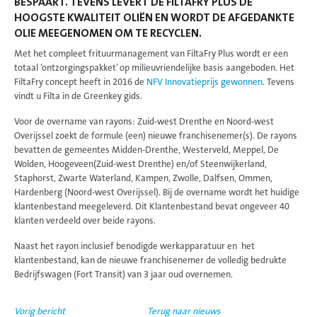
BESPAART. TEVENS LEVERT DE FILTAFRY PLUS DE
HOOGSTE KWALITEIT OLIËN EN WORDT DE AFGEDANKTE
OLIE MEEGENOMEN OM TE RECYCLEN.
Met het compleet frituurmanagement van FiltaFry Plus wordt er een
totaal ‘ontzorgingspakket’ op milieuvriendelijke basis aangeboden. Het
FiltaFry concept heeft in 2016 de
NFV Innovatieprijs gewonnen
. Tevens
vindt u Filta in de Greenkey gids.
Voor de overname van rayons: Zuid-west Drenthe en Noord-west
Overijssel zoekt de formule (een) nieuwe franchisenemer(s). De rayons
bevatten de gemeentes Midden-Drenthe, Westerveld, Meppel, De
Wolden, Hoogeveen(Zuid-west Drenthe) en/of Steenwijkerland,
Staphorst, Zwarte Waterland, Kampen, Zwolle, Dalfsen, Ommen,
Hardenberg (Noord-west Overijssel). Bij de overname wordt het huidige
klantenbestand meegeleverd. Dit Klantenbestand bevat ongeveer 40
klanten verdeeld over beide rayons.
Naast het rayon inclusief benodigde werkapparatuur en het
klantenbestand, kan de nieuwe franchisenemer de volledig bedrukte
Bedrijfswagen (Fort Transit) van 3 jaar oud overnemen.
Vorig bericht
Terug naar nieuws