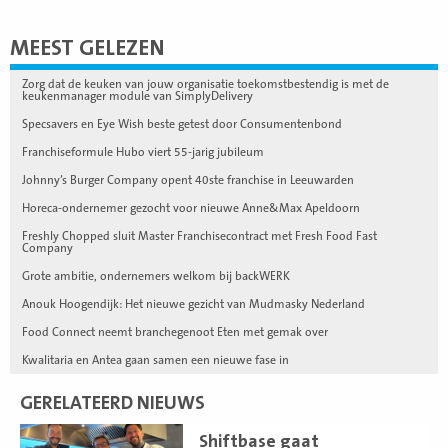
MEEST GELEZEN
Zorg dat de keuken van jouw organisatie toekomstbestendig is met de
keukenmanager module van SimplyDelivery
Specsavers en Eye Wish beste getest door Consumentenbond
Franchiseformule Hubo viert 55-jarig jubileum
Johnny’s Burger Company opent 40ste franchise in Leeuwarden
Horeca-ondernemer gezocht voor nieuwe Anne&Max Apeldoorn
Freshly Chopped sluit Master Franchisecontract met Fresh Food Fast
Company
Grote ambitie, ondernemers welkom bij backWERK
Anouk Hoogendijk: Het nieuwe gezicht van Mudmasky Nederland
Food Connect neemt branchegenoot Eten met gemak over
Kwalitaria en Antea gaan samen een nieuwe fase in
GERELATEERD NIEUWS
Lees
Shiftbase gaat