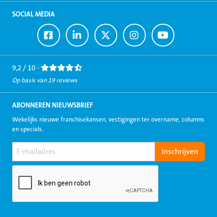
SOCIAL MEDIA
Ga
Ga
Ga
Ga
Ga
naar
naar
naar
naar
naar
Facebook
LinkedIn
Twitter
Instagram
Youtube
9,2 / 10 -
Op basis van 19 reviews
ABONNEREN NIEUWSBRIEF
Wekelijks nieuwe franchisekansen, vestigingen ter overname, columns
en specials.