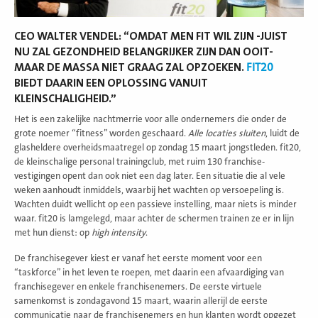
CEO WALTER VENDEL: “OMDAT MEN FIT WIL ZIJN -JUIST
NU ZAL GEZONDHEID BELANGRIJKER ZIJN DAN OOIT-
MAAR DE MASSA NIET GRAAG ZAL OPZOEKEN.
FIT20
BIEDT DAARIN EEN OPLOSSING VANUIT
KLEINSCHALIGHEID.”
Het is een zakelijke nachtmerrie voor alle ondernemers die onder de
grote noemer “fitness” worden geschaard.
Alle locaties sluiten
, luidt de
glasheldere overheidsmaatregel op zondag 15 maart jongstleden. fit20,
de kleinschalige personal trainingclub, met ruim 130 franchise-
vestigingen opent dan ook niet een dag later. Een situatie die al vele
weken aanhoudt inmiddels, waarbij het wachten op versoepeling is.
Wachten duidt wellicht op een passieve instelling, maar niets is minder
waar. fit20 is lamgelegd, maar achter de schermen trainen ze er in lijn
met hun dienst: op
high intensity
.
De franchisegever kiest er vanaf het eerste moment voor een
“taskforce” in het leven te roepen, met daarin een afvaardiging van
franchisegever en enkele franchisenemers. De eerste virtuele
samenkomst is zondagavond 15 maart, waarin allerijl de eerste
communicatie naar de franchisenemers en hun klanten wordt opgezet