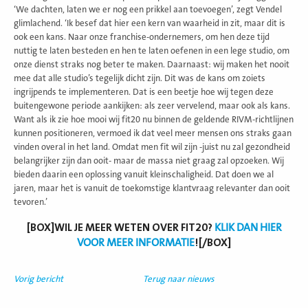
‘We dachten, laten we er nog een prikkel aan toevoegen’, zegt Vendel
glimlachend. ‘Ik besef dat hier een kern van waarheid in zit, maar dit is
ook een kans. Naar onze franchise-ondernemers, om hen deze tijd
nuttig te laten besteden en hen te laten oefenen in een lege studio, om
onze dienst straks nog beter te maken. Daarnaast: wij maken het nooit
mee dat alle studio’s tegelijk dicht zijn. Dit was de kans om zoiets
ingrijpends te implementeren. Dat is een beetje hoe wij tegen deze
buitengewone periode aankijken: als zeer vervelend, maar ook als kans.
Want als ik zie hoe mooi wij fit20 nu binnen de geldende RIVM-richtlijnen
kunnen positioneren, vermoed ik dat veel meer mensen ons straks gaan
vinden overal in het land. Omdat men fit wil zijn -juist nu zal gezondheid
belangrijker zijn dan ooit- maar de massa niet graag zal opzoeken. Wij
bieden daarin een oplossing vanuit kleinschaligheid. Dat doen we al
jaren, maar het is vanuit de toekomstige klantvraag relevanter dan ooit
tevoren.’
[BOX]WIL JE MEER WETEN OVER FIT20?
KLIK DAN HIER
VOOR MEER INFORMATIE
![/BOX]
Vorig bericht
Terug naar nieuws