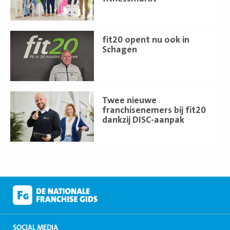
Lees
fit20 opent nu ook in
meer
Schagen
Lees
Twee nieuwe
meer
franchisenemers bij fit20
dankzij DISC-aanpak
SOCIAL MEDIA