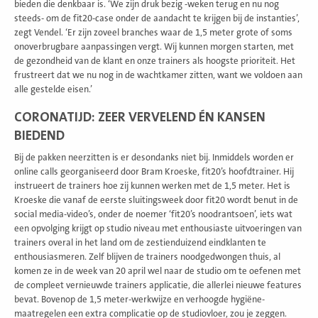
bieden die denkbaar is. ‘We zijn druk bezig -weken terug en nu nog
steeds- om de fit20-case onder de aandacht te krijgen bij de instanties’,
zegt Vendel. ‘Er zijn zoveel branches waar de 1,5 meter grote of soms
onoverbrugbare aanpassingen vergt. Wij kunnen morgen starten, met
de gezondheid van de klant en onze trainers als hoogste prioriteit. Het
frustreert dat we nu nog in de wachtkamer zitten, want we voldoen aan
alle gestelde eisen.’
CORONATIJD: ZEER VERVELEND ÉN KANSEN
BIEDEND
Bij de pakken neerzitten is er desondanks niet bij. Inmiddels worden er
online calls georganiseerd door Bram Kroeske, fit20’s hoofdtrainer. Hij
instrueert de trainers hoe zij kunnen werken met de 1,5 meter. Het is
Kroeske die vanaf de eerste sluitingsweek door fit20 wordt benut in de
social media-video’s, onder de noemer ‘fit20’s noodrantsoen’, iets wat
een opvolging krijgt op studio niveau met enthousiaste uitvoeringen van
trainers overal in het land om de zestienduizend eindklanten te
enthousiasmeren. Zelf blijven de trainers noodgedwongen thuis, al
komen ze in de week van 20 april wel naar de studio om te oefenen met
de compleet vernieuwde trainers applicatie, die allerlei nieuwe features
bevat. Bovenop de 1,5 meter-werkwijze en verhoogde hygiëne-
maatregelen een extra complicatie op de studiovloer, zou je zeggen.