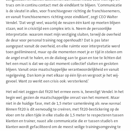
trucs om in continu contact met de eindklant te blijven. ‘Communicatie
is de sleutel in alles, voor franchisegever richting de franchisenemers,
en vanuit franchisenemers richting onze eindklant’, zegt CEO Walter
Vendel. ‘Dat vergt veel, waarbij de neuzen één kant op moeten blijven
staan, wat in crisistijd een complex iets is. Neem de persoonlijke
interpretatie: waarom moet mijn vestiging sluiten, terwijl de overheid
de deur voor personal training nog openhoudt? Dat is pas later
aangepast vanuit de overheid, en elke ruimte voor interpretatie werd
toen geëlimineerd, maar op die momenten moet je er tijd in steken om
de angel eruit te halen, en de dialoog aan te gaan en toe te lichten dat
het een must is dat we op dat moment collectief sluiten en gesloten
blijven. Vanuit onze maatschappelijke verantwoordelijkheid en vanuit
regelgeving. Dan kom je met elkaar op één lijn en vergroot je het wij-
gevoel. Want zo werkt een crisis ook: versterkend.’
Het wil niet zeggen dat fit20 het ermee eens is, bevestigt Vendel. In het
begin wel, gezien de maatschappelijke onrust van het moment. Maar
niet in de huidige fase, met de 1,5 meter samenleving als
new normal
.
Binnen fit20 is dit eenvoudig te creëren, met fit20-bestickering op de
vloer om te allen tijde in elke studio de 1,5 meter te respecteren tussen
klanten en trainer, naast alle communicatie die er tussen studio’s en
klanten wordt gefaciliteerd om de meest veilige trainingsomgeving te