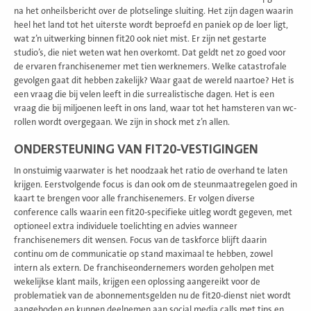
na het onheilsbericht over de plotselinge sluiting. Het zijn dagen waarin
heel het land tot het uiterste wordt beproefd en paniek op de loer ligt,
wat z’n uitwerking binnen fit20 ook niet mist. Er zijn net gestarte
studio’s, die niet weten wat hen overkomt. Dat geldt net zo goed voor
de ervaren franchisenemer met tien werknemers. Welke catastrofale
gevolgen gaat dit hebben zakelijk? Waar gaat de wereld naartoe? Het is
een vraag die bij velen leeft in die surrealistische dagen. Het is een
vraag die bij miljoenen leeft in ons land, waar tot het hamsteren van wc-
rollen wordt overgegaan. We zijn in shock met z’n allen.
ONDERSTEUNING VAN FIT20-VESTIGINGEN
In onstuimig vaarwater is het noodzaak het ratio de overhand te laten
krijgen. Eerstvolgende focus is dan ook om de steunmaatregelen goed in
kaart te brengen voor alle franchisenemers. Er volgen diverse
conference calls waarin een fit20-specifieke uitleg wordt gegeven, met
optioneel extra individuele toelichting en advies wanneer
franchisenemers dit wensen. Focus van de taskforce blijft daarin
continu om de communicatie op stand maximaal te hebben, zowel
intern als extern. De franchiseondernemers worden geholpen met
wekelijkse klant mails, krijgen een oplossing aangereikt voor de
problematiek van de abonnementsgelden nu de fit20-dienst niet wordt
aangeboden en kunnen deelnemen aan social media calls met tips en