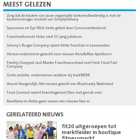
MEEST GELEZEN
Zorg dat de keuken van jouw organisatie toekomstbestendig is met de
keukenmanager module van SimplyDelivery
Specsavers en Eye Wish beste getest door Consumentenbond
Franchiseformule Hubo viert 55-jarig jubileum
Johnny’s Burger Company opent 40ste franchise in Leeuwarden
Horeca-ondernemer gezocht voor nieuwe Anne&Max Apeldoorn
Freshly Chopped sluit Master Franchisecontract met Fresh Food Fast
Company
Grote ambitie, ondernemers welkom bij backWERK
Anouk Hoogendijk: Het nieuwe gezicht van Mudmasky Nederland
Food Connect neemt branchegenoot Eten met gemak over
Kwalitaria en Antea gaan samen een nieuwe fase in
GERELATEERD NIEUWS
Lees
fit20 uitgeroepen tot
meer
marktleider in boutique
fitnessmarkt