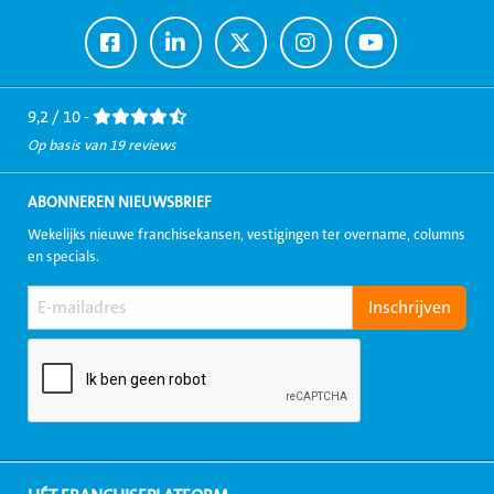
Ga
Ga
Ga
Ga
Ga
naar
naar
naar
naar
naar
Facebook
LinkedIn
Twitter
Instagram
Youtube
9,2 / 10 -
Op basis van 19 reviews
ABONNEREN NIEUWSBRIEF
Wekelijks nieuwe franchisekansen, vestigingen ter overname, columns
en specials.