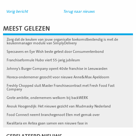
Vorig bericht
Terug naar nieuws
MEEST GELEZEN
Zorg dat de keuken van jouw organisatie toekomstbestendig is met de
keukenmanager module van SimplyDelivery
Specsavers en Eye Wish beste getest door Consumentenbond
Franchiseformule Hubo viert 55-jarig jubileum
Johnny’s Burger Company opent 40ste franchise in Leeuwarden
Horeca-ondernemer gezocht voor nieuwe Anne&Max Apeldoorn
Freshly Chopped sluit Master Franchisecontract met Fresh Food Fast
Company
Grote ambitie, ondernemers welkom bij backWERK
Anouk Hoogendijk: Het nieuwe gezicht van Mudmasky Nederland
Food Connect neemt branchegenoot Eten met gemak over
Kwalitaria en Antea gaan samen een nieuwe fase in