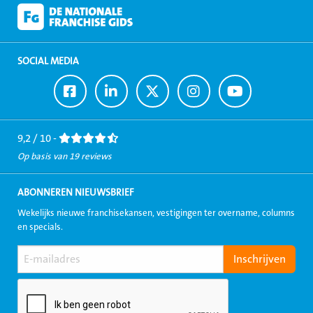
SOCIAL MEDIA
Ga
Ga
Ga
Ga
Ga
naar
naar
naar
naar
naar
Facebook
LinkedIn
Twitter
Instagram
Youtube
9,2 / 10 -
Op basis van 19 reviews
ABONNEREN NIEUWSBRIEF
Wekelijks nieuwe franchisekansen, vestigingen ter overname, columns
en specials.