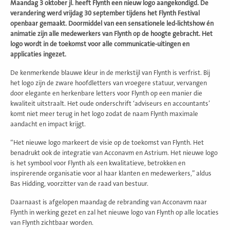
Maandag 3 oktober jl. heeft Flynth een nieuw logo aangekondigd. De
verandering werd vrijdag 30 september tijdens het Flynth Festival
openbaar gemaakt. Doormiddel van een sensationele led-lichtshow én
animatie zijn alle medewerkers van Flynth op de hoogte gebracht. Het
logo wordt in de toekomst voor alle communicatie-uitingen en
applicaties ingezet.
De kenmerkende blauwe kleur in de merkstijl van Flynth is verfrist. Bij
het logo zijn de zware hoofdletters van vroegere statuur, vervangen
door elegante en herkenbare letters voor Flynth op een manier die
kwaliteit uitstraalt. Het oude onderschrift ‘adviseurs en accountants’
komt niet meer terug in het logo zodat de naam Flynth maximale
aandacht en impact krijgt.
“Het nieuwe logo markeert de visie op de toekomst van Flynth. Het
benadrukt ook de integratie van Acconavm en Astrium. Het nieuwe logo
is het symbool voor Flynth als een kwalitatieve, betrokken en
inspirerende organisatie voor al haar klanten en medewerkers,” aldus
Bas Hidding, voorzitter van de raad van bestuur.
Daarnaast is afgelopen maandag de rebranding van Acconavm naar
Flynth in werking gezet en zal het nieuwe logo van Flynth op alle locaties
van Flynth zichtbaar worden.