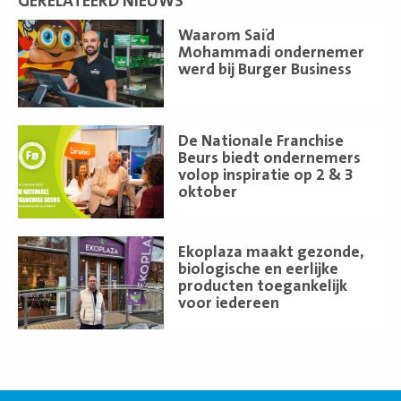
GERELATEERD NIEUWS
Lees
Waarom Saïd
meer
Mohammadi ondernemer
werd bij Burger Business
Lees
De Nationale Franchise
meer
Beurs biedt ondernemers
volop inspiratie op 2 & 3
oktober
Lees
Ekoplaza maakt gezonde,
meer
biologische en eerlijke
producten toegankelijk
voor iedereen