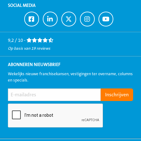
SOCIAL MEDIA
Ga
Ga
Ga
Ga
Ga
naar
naar
naar
naar
naar
Facebook
LinkedIn
Twitter
Instagram
Youtube
9,2 / 10 -
Op basis van 19 reviews
ABONNEREN NIEUWSBRIEF
Wekelijks nieuwe franchisekansen, vestigingen ter overname, columns
en specials.