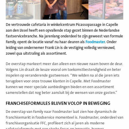
De vertrouwde cafetaria in winkelcentrum Picassopassage in Capelle
aan den IJssel heeft een opvallende stap gezet binnen de Nederlandse
fastservicebranche. Na jarenlang onderdeel te zijn geweest van formule
Family, opent de locatie vanaf nu haar deuren als
Foodmaster
. Onder
leiding van ondernemer Frank Lin is de vestiging volledig vernieuwd,
zowel qua uitstraling als assortiment.
De overstap markeert meer dan alleen een nieuwe naam boven de deur.
Volgens Lin draait de keuze vooral om toekomstbestendigheid en beter
inspelen op veranderende gastwensen. “We wilden na al die jaren iets
terugdoen voor onze trouwe klanten in Capelle. Met Foodmaster
kunnen we meer speciale aanbiedingen bieden en een assortiment
samenstellen dat nog beter aansluit bij de wensen van onze gasten.”
FRANCHISEFORMULES BLIJVEN VOLOP IN BEWEGING
De overstap van Family naar Foodmaster laat zien hoe dynamisch de
franchisemarkt in foodservice momenteel is. Foodmaster, onderdeel van
franchiseorganisatie FFC, profileert zich al jaren als moderne
cafetariaformule met een sterke focus op innovatie, burgers,