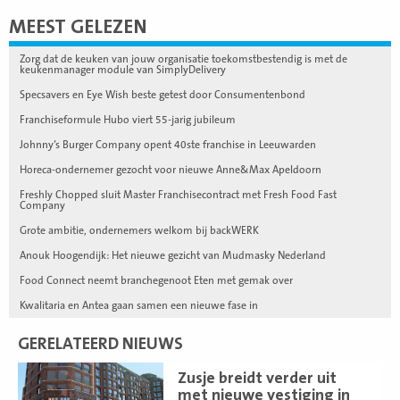
MEEST GELEZEN
Zorg dat de keuken van jouw organisatie toekomstbestendig is met de
keukenmanager module van SimplyDelivery
Specsavers en Eye Wish beste getest door Consumentenbond
Franchiseformule Hubo viert 55-jarig jubileum
Johnny’s Burger Company opent 40ste franchise in Leeuwarden
Horeca-ondernemer gezocht voor nieuwe Anne&Max Apeldoorn
Freshly Chopped sluit Master Franchisecontract met Fresh Food Fast
Company
Grote ambitie, ondernemers welkom bij backWERK
Anouk Hoogendijk: Het nieuwe gezicht van Mudmasky Nederland
Food Connect neemt branchegenoot Eten met gemak over
Kwalitaria en Antea gaan samen een nieuwe fase in
GERELATEERD NIEUWS
Lees
Zusje breidt verder uit
meer
met nieuwe vestiging in