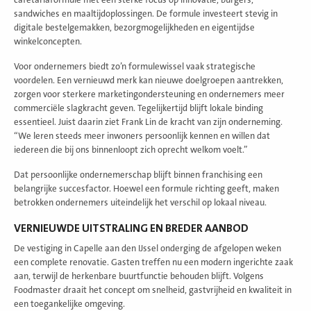
sandwiches en maaltijdoplossingen. De formule investeert stevig in
digitale bestelgemakken, bezorgmogelijkheden en eigentijdse
winkelconcepten.
Voor ondernemers biedt zo’n formulewissel vaak strategische
voordelen. Een vernieuwd merk kan nieuwe doelgroepen aantrekken,
zorgen voor sterkere marketingondersteuning en ondernemers meer
commerciële slagkracht geven. Tegelijkertijd blijft lokale binding
essentieel. Juist daarin ziet Frank Lin de kracht van zijn onderneming.
“We leren steeds meer inwoners persoonlijk kennen en willen dat
iedereen die bij ons binnenloopt zich oprecht welkom voelt.”
Dat persoonlijke ondernemerschap blijft binnen franchising een
belangrijke succesfactor. Hoewel een formule richting geeft, maken
betrokken ondernemers uiteindelijk het verschil op lokaal niveau.
VERNIEUWDE UITSTRALING EN BREDER AANBOD
De vestiging in Capelle aan den IJssel onderging de afgelopen weken
een complete renovatie. Gasten treffen nu een modern ingerichte zaak
aan, terwijl de herkenbare buurtfunctie behouden blijft. Volgens
Foodmaster draait het concept om snelheid, gastvrijheid en kwaliteit in
een toegankelijke omgeving.