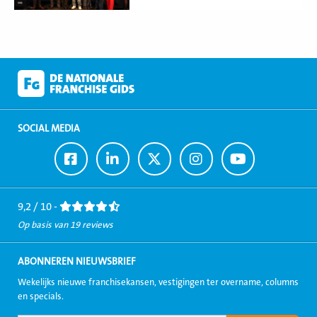
SOCIAL MEDIA
Ga
Ga
Ga
Ga
Ga
naar
naar
naar
naar
naar
Facebook
LinkedIn
Twitter
Instagram
Youtube
9,2 / 10 -
Op basis van 19 reviews
ABONNEREN NIEUWSBRIEF
Wekelijks nieuwe franchisekansen, vestigingen ter overname, columns
en specials.