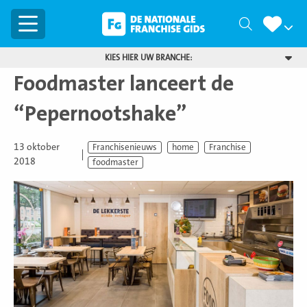
Menu
Zoeken
KIES HIER UW BRANCHE:
Foodmaster lanceert de
“Pepernootshake”
13 oktober
Franchisenieuws
home
Franchise
2018
foodmaster