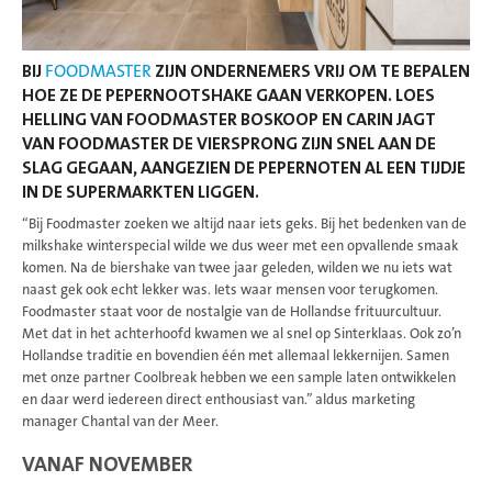
BIJ
FOODMASTER
ZIJN ONDERNEMERS VRIJ OM TE BEPALEN
HOE ZE DE PEPERNOOTSHAKE GAAN VERKOPEN. LOES
HELLING VAN FOODMASTER BOSKOOP EN CARIN JAGT
VAN FOODMASTER DE VIERSPRONG ZIJN SNEL AAN DE
SLAG GEGAAN, AANGEZIEN DE PEPERNOTEN AL EEN TIJDJE
IN DE SUPERMARKTEN LIGGEN.
“Bij Foodmaster zoeken we altijd naar iets geks. Bij het bedenken van de
milkshake winterspecial wilde we dus weer met een opvallende smaak
komen. Na de biershake van twee jaar geleden, wilden we nu iets wat
naast gek ook echt lekker was. Iets waar mensen voor terugkomen.
Foodmaster staat voor de nostalgie van de Hollandse frituurcultuur.
Met dat in het achterhoofd kwamen we al snel op Sinterklaas. Ook zo’n
Hollandse traditie en bovendien één met allemaal lekkernijen. Samen
met onze partner Coolbreak hebben we een sample laten ontwikkelen
en daar werd iedereen direct enthousiast van.” aldus marketing
manager Chantal van der Meer.
VANAF NOVEMBER