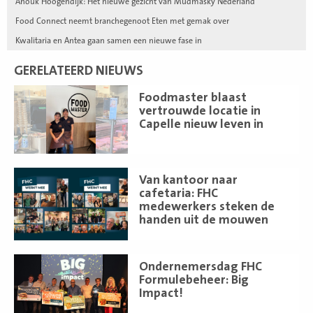
Anouk Hoogendijk: Het nieuwe gezicht van Mudmasky Nederland
Food Connect neemt branchegenoot Eten met gemak over
Kwalitaria en Antea gaan samen een nieuwe fase in
GERELATEERD NIEUWS
Lees
Foodmaster blaast
meer
vertrouwde locatie in
Capelle nieuw leven in
Lees
Van kantoor naar
meer
cafetaria: FHC
medewerkers steken de
handen uit de mouwen
Lees
Ondernemersdag FHC
meer
Formulebeheer: Big
Impact!