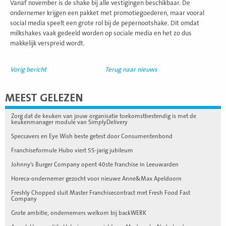
Vanaf november is de shake bij alle vestigingen beschikbaar. De
ondernemer krijgen een pakket met promotiegoederen, maar vooral
social media speelt een grote rol bij de pepernootshake. Dit omdat
milkshakes vaak gedeeld worden op sociale media en het zo dus
makkelijk verspreid wordt.
Vorig bericht
Terug naar nieuws
MEEST GELEZEN
Zorg dat de keuken van jouw organisatie toekomstbestendig is met de
keukenmanager module van SimplyDelivery
Specsavers en Eye Wish beste getest door Consumentenbond
Franchiseformule Hubo viert 55-jarig jubileum
Johnny’s Burger Company opent 40ste franchise in Leeuwarden
Horeca-ondernemer gezocht voor nieuwe Anne&Max Apeldoorn
Freshly Chopped sluit Master Franchisecontract met Fresh Food Fast
Company
Grote ambitie, ondernemers welkom bij backWERK