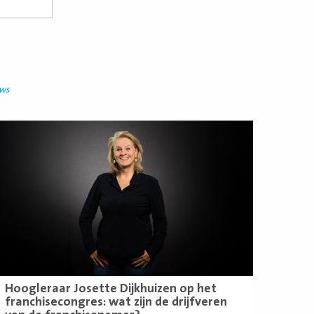
uws
ees
eer
Hoogleraar Josette Dijkhuizen op het
franchisecongres: wat zijn de drijfveren