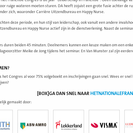
het Franchise Congres is dit jaar “Leiderschap in Franchise”. Geen toevallige 
oor ruige wateren moeten sturen. DA heeft zojuist een grote fusie achter de 
nder zich, waaronder Carrière Uitzendbureau en Happy Nurse.
chten deze periode, en hun stijl van leiderschap, ook vanuit een andere invalshoe
itzendbureau en Happy Nurse actief zijn in de dienstverlening. Naast de seminar
s duren beiden 45 minuten. Deelnemers kunnen een keuze maken om een enkele, 
agvoorzitter Meike de Jong tijdens het seminar. En Van Munster zal zijn eerdere
MEN?
is het Congres al voor 75% volgeboekt en inschrijvingen gaan snel. Wees er snel 
ijven?
[BOX]GA DAN SNEL NAAR
HETNATIONALEFRAN
lijk gemaakt door: