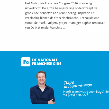
Het Nationale Franchise Congres 2026 is volledig
uitverkocht. De grote belangstelling onderstreept de
groeiende behoefte aan kennisdeling, inspiratie en
verbinding binnen de franchisebranche. Enthousiasme
vanuit de markt Volgens projectmanager Sophie Ten Bosch
van De Nationale Franchise ...
Tiago
Accountmanager
Heeft u een vraag voor Tiago? Be
via (055) 8200 226