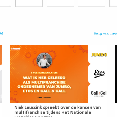
ht
Terug naar nie
Lees
L
meer
m
Niek Leussink spreekt over de kansen van
multifranchise tijdens Het Nationale