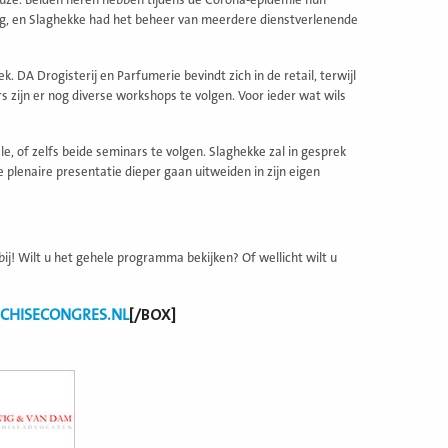
keuze. Beiden heren hebben tijdens de Corona-epidemie hun
rug, en Slaghekke had het beheer van meerdere dienstverlenende
k. DA Drogisterij en Parfumerie bevindt zich in de retail, terwijl
s zijn er nog diverse workshops te volgen. Voor ieder wat wils
of zelfs beide seminars te volgen. Slaghekke zal in gesprek
 plenaire presentatie dieper gaan uitweiden in zijn eigen
bij! Wilt u het gehele programma bekijken? Of wellicht wilt u
CHISECONGRES.NL
[/BOX]