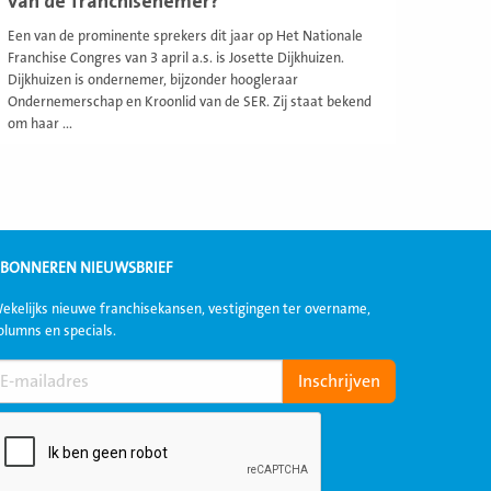
van de franchisenemer?
Een van de prominente sprekers dit jaar op Het Nationale
Franchise Congres van 3 april a.s. is Josette Dijkhuizen.
Dijkhuizen is ondernemer, bijzonder hoogleraar
Ondernemerschap en Kroonlid van de SER. Zij staat bekend
om haar ...
BONNEREN NIEUWSBRIEF
ekelijks nieuwe franchisekansen, vestigingen ter overname,
olumns en specials.