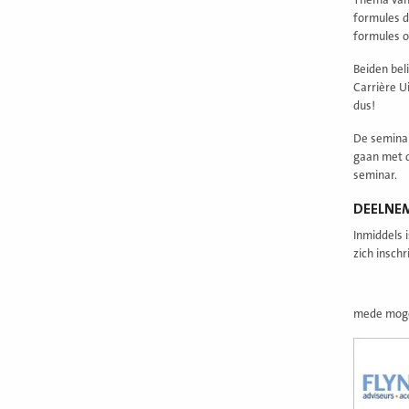
Thema van 
formules d
formules o
Beiden beli
Carrière U
dus!
De seminar
gaan met d
seminar.
DEELNE
Inmiddels 
zich inschr
mede moge