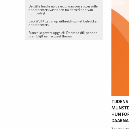
De stille leegte na de exit: waarom succesvolle
ondernemers vastlopen na de verkoop van
hun bedrijf
backWERK zet in op uitbreiding met betrokken
ondernemers
Franchisegevers opgelet! De standstill-periode
is en blijft een actueel thema
TIJDENS
MUNSTER
HUN FOR
DAARNAA