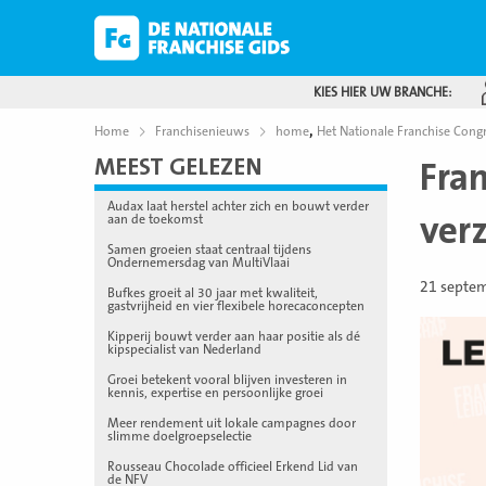
KIES HIER UW BRANCHE:
,
Home
Franchisenieuws
home
Het Nationale Franchise Cong
MEEST GELEZEN
Fra
Audax laat herstel achter zich en bouwt verder
ver
aan de toekomst
Samen groeien staat centraal tijdens
Ondernemersdag van MultiVlaai
21 septe
Bufkes groeit al 30 jaar met kwaliteit,
gastvrijheid en vier flexibele horecaconcepten
Kipperij bouwt verder aan haar positie als dé
kipspecialist van Nederland
Groei betekent vooral blijven investeren in
kennis, expertise en persoonlijke groei
Meer rendement uit lokale campagnes door
slimme doelgroepselectie
Rousseau Chocolade officieel Erkend Lid van
de NFV