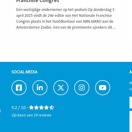
Franchise Congres
Een veelzijdige ondernemer op het podium Op donderdag 3
april 2025 vindt de 24e editie van Het Nationale Franchise
Congres plaats in het hoofdkantoor van ABN AMRO aan de
Amsterdamse Zuidas. Een van de prominente sprekers dit ...
SOCIAL MEDIA
A
W
Ga
Ga
Ga
Ga
Ga
c
naar
naar
naar
naar
naar
Facebook
LinkedIn
Twitter
Instagram
Youtube
9,2 / 10 -
l
Op basis van 19 reviews