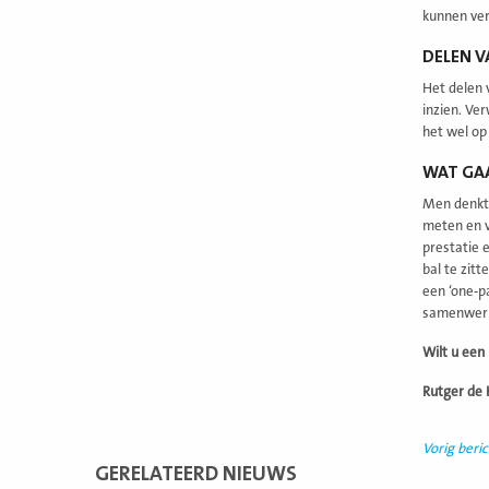
kunnen ver
DELEN V
Het delen 
inzien. Ve
het wel op
WAT GA
Men denkt 
meten en v
prestatie 
bal te zitt
een ‘one-p
samenwerk
Wilt u een
Rutger de 
Vorig beric
GERELATEERD NIEUWS