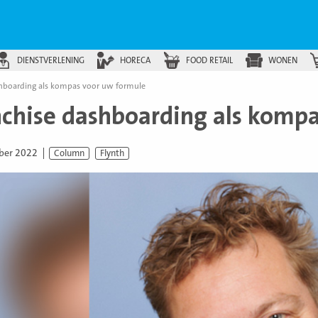
DIENSTVERLENING
HORECA
FOOD RETAIL
WONEN
shboarding als kompas voor uw formule
nchise dashboarding als komp
ber 2022
Column
Flynth