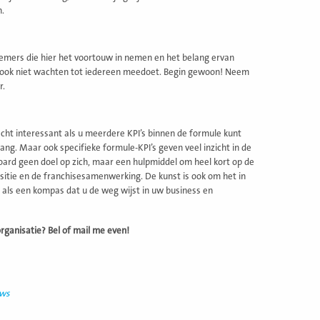
n.
ernemers die hier het voortouw in nemen en het belang ervan
Ga ook niet wachten tot iedereen meedoet. Begin gewoon! Neem
r.
cht interessant als u meerdere KPI’s binnen de formule kunt
ng. Maar ook specifieke formule-KPI’s geven veel inzicht in de
oard geen doel op zich, maar een hulpmiddel om heel kort op de
opositie en de franchisesamenwerking. De kunst is ook om het in
en als een kompas dat u de weg wijst in uw business en
organisatie? Bel of mail me even!
uws