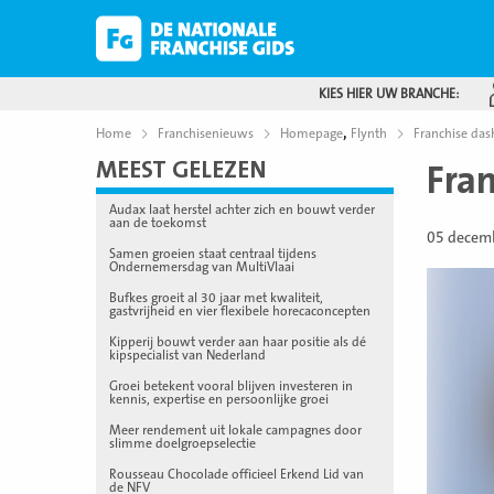
KIES HIER UW BRANCHE:
,
Home
Franchisenieuws
Homepage
Flynth
Franchise da
MEEST GELEZEN
Fra
Audax laat herstel achter zich en bouwt verder
aan de toekomst
05 decem
Samen groeien staat centraal tijdens
Ondernemersdag van MultiVlaai
Bufkes groeit al 30 jaar met kwaliteit,
gastvrijheid en vier flexibele horecaconcepten
Kipperij bouwt verder aan haar positie als dé
kipspecialist van Nederland
Groei betekent vooral blijven investeren in
kennis, expertise en persoonlijke groei
Meer rendement uit lokale campagnes door
slimme doelgroepselectie
Rousseau Chocolade officieel Erkend Lid van
de NFV