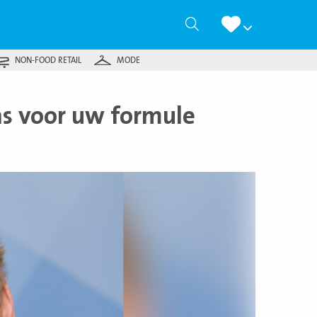
Zoeken
NON-FOOD RETAIL
MODE
as voor uw formule