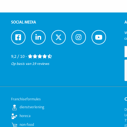
SOCIAL MEDIA
A
W
Ga
Ga
Ga
Ga
Ga
c
naar
naar
naar
naar
naar
Facebook
LinkedIn
Twitter
Instagram
Youtube
9,2 / 10 -
Op basis van 19 reviews
Franchiseformules
dienstverlening
D
L
horeca
7
non-food
(