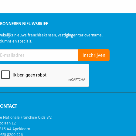
BONNEREN NIEUWSBRIEF
ekelijks nieuwe franchisekansen, vestigingen ter overname,
olumns en specials.
CONTACT
e Nationale Franchise Gids B.V.
oolaan 12
315 AA Apeldoorn
055) 8200 226