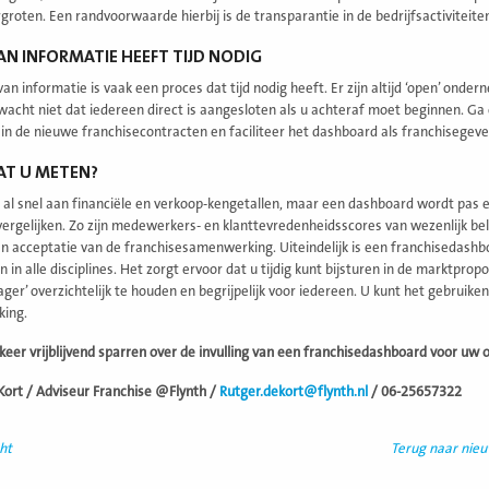
groten. Een randvoorwaarde hierbij is de transparantie in de bedrijfsactiviteite
AN INFORMATIE HEEFT TIJD NODIG
van informatie is vaak een proces dat tijd nodig heeft. Er zijn altijd ‘open’ ond
rwacht niet dat iedereen direct is aangesloten als u achteraf moet beginnen. 
 in de nieuwe franchisecontracten en faciliteer het dashboard als franchisegeve
AT U METEN?
al snel aan financiële en verkoop-kengetallen, maar een dashboard wordt pas e
ergelijken. Zo zijn medewerkers- en klanttevredenheidsscores van wezenlijk bela
en acceptatie van de franchisesamenwerking. Uiteindelijk is een franchisedashb
en in alle disciplines. Het zorgt ervoor dat u tijdig kunt bijsturen in de marktpr
ager’ overzichtelijk te houden en begrijpelijk voor iedereen. U kunt het gebruik
ing.
 keer vrijblijvend sparren over de invulling van een franchisedashboard voor uw 
Kort / Adviseur Franchise @Flynth /
Rutger.dekort@flynth.nl
/ 06-25657322
ht
Terug naar nie