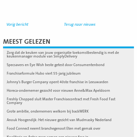
Vorig bericht
Terug naar nieuws
MEEST GELEZEN
Zorg dat de keuken van jouw organisatie toekomstbestendig is met de
keukenmanager module van SimplyDelivery
Specsavers en Eye Wish beste getest door Consumentenbond
Franchiseformule Hubo viert 55-jarig jubileum
Johnny’s Burger Company opent 40ste franchise in Leeuwarden
Horeca-ondernemer gezocht voor nieuwe Anne&Max Apeldoorn
Freshly Chopped sluit Master Franchisecontract met Fresh Food Fast
Company
Grote ambitie, ondernemers welkom bij backWERK
Anouk Hoogendijk: Het nieuwe gezicht van Mudmasky Nederland
Food Connect neemt branchegenoot Eten met gemak over
Kwalitaria en Antea gaan samen een nieuwe fase in