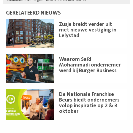
GERELATEERD NIEUWS
Lees
Zusje breidt verder uit
meer
met nieuwe vestiging in
Lelystad
Lees
Waarom Saïd
meer
Mohammadi ondernemer
werd bij Burger Business
Lees
De Nationale Franchise
meer
Beurs biedt ondernemers
volop inspiratie op 2 & 3
oktober