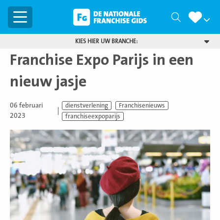
Menu
Zoeken
KIES HIER UW BRANCHE:
Franchise Expo Parijs in een
nieuw jasje
06 februari
dienstverlening
Franchisenieuws
2023
franchiseexpoparijs