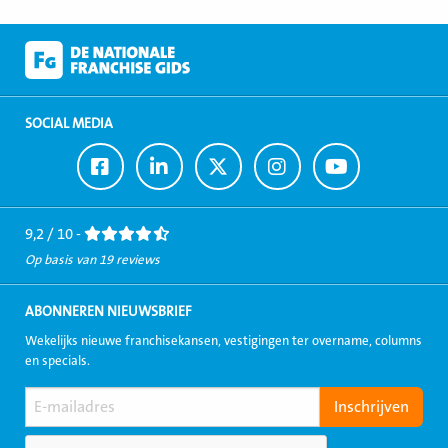
SOCIAL MEDIA
Ga
Ga
Ga
Ga
Ga
naar
naar
naar
naar
naar
Facebook
LinkedIn
Twitter
Instagram
Youtube
9,2 / 10 -
Op basis van 19 reviews
ABONNEREN NIEUWSBRIEF
Wekelijks nieuwe franchisekansen, vestigingen ter overname, columns
en specials.