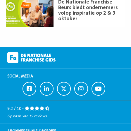
De Nationale Franchise
meer
Beurs biedt ondernemers
volop inspiratie op 2 & 3
oktober
SOCIAL MEDIA
Ga
Ga
Ga
Ga
Ga
naar
naar
naar
naar
naar
Facebook
LinkedIn
Twitter
Instagram
Youtube
9,2 / 10 -
Op basis van 19 reviews