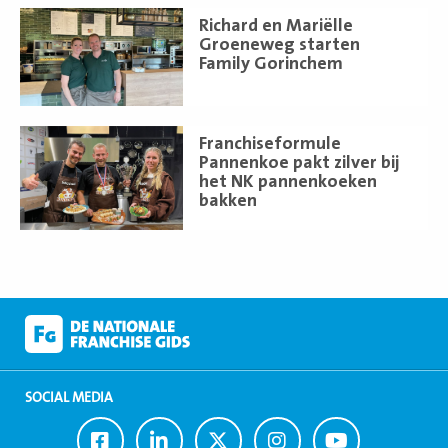
Lees
Richard en Mariëlle
meer
Groeneweg starten
Family Gorinchem
Lees
Franchiseformule
meer
Pannenkoe pakt zilver bij
het NK pannenkoeken
bakken
SOCIAL MEDIA
Ga
Ga
Ga
Ga
Ga