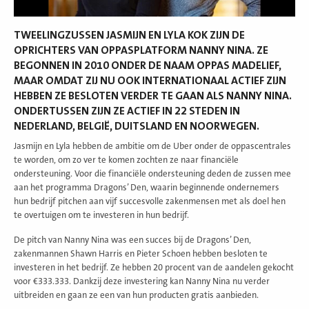
TWEELINGZUSSEN JASMIJN EN LYLA KOK ZIJN DE
OPRICHTERS VAN OPPASPLATFORM NANNY NINA. ZE
BEGONNEN IN 2010 ONDER DE NAAM OPPAS MADELIEF,
MAAR OMDAT ZIJ NU OOK INTERNATIONAAL ACTIEF ZIJN
HEBBEN ZE BESLOTEN VERDER TE GAAN ALS NANNY NINA.
ONDERTUSSEN ZIJN ZE ACTIEF IN 22 STEDEN IN
NEDERLAND, BELGIË, DUITSLAND EN NOORWEGEN.
Jasmijn en Lyla hebben de ambitie om de Uber onder de oppascentrales
te worden, om zo ver te komen zochten ze naar financiële
ondersteuning. Voor die financiële ondersteuning deden de zussen mee
aan het programma Dragons’ Den, waarin beginnende ondernemers
hun bedrijf pitchen aan vijf succesvolle zakenmensen met als doel hen
te overtuigen om te investeren in hun bedrijf.
De pitch van Nanny Nina was een succes bij de Dragons’ Den,
zakenmannen Shawn Harris en Pieter Schoen hebben besloten te
investeren in het bedrijf. Ze hebben 20 procent van de aandelen gekocht
voor €333.333. Dankzij deze investering kan Nanny Nina nu verder
uitbreiden en gaan ze een van hun producten gratis aanbieden.