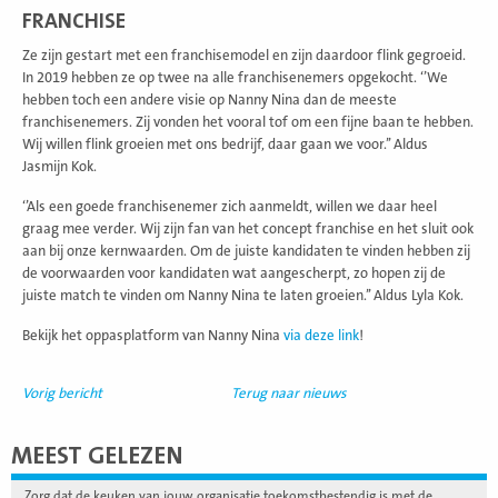
FRANCHISE
Ze zijn gestart met een franchisemodel en zijn daardoor flink gegroeid.
In 2019 hebben ze op twee na alle franchisenemers opgekocht. ‘’We
hebben toch een andere visie op Nanny Nina dan de meeste
franchisenemers. Zij vonden het vooral tof om een fijne baan te hebben.
Wij willen flink groeien met ons bedrijf, daar gaan we voor.’’ Aldus
Jasmijn Kok.
‘’Als een goede franchisenemer zich aanmeldt, willen we daar heel
graag mee verder. Wij zijn fan van het concept franchise en het sluit ook
aan bij onze kernwaarden. Om de juiste kandidaten te vinden hebben zij
de voorwaarden voor kandidaten wat aangescherpt, zo hopen zij de
juiste match te vinden om Nanny Nina te laten groeien.’’ Aldus Lyla Kok.
Bekijk het oppasplatform van Nanny Nina
via deze link
!
Vorig bericht
Terug naar nieuws
MEEST GELEZEN
Zorg dat de keuken van jouw organisatie toekomstbestendig is met de