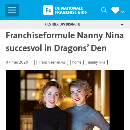
Menu
Zoeken
KIES HIER UW BRANCHE:
Franchiseformule Nanny Nina
succesvol in Dragons’ Den
07 mei 2020
Franchisenieuws
home
nanny nina