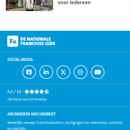
voor iedereen
SOCIAL MEDIA
Ga
Ga
Ga
Ga
Ga
naar
naar
naar
naar
naar
Facebook
LinkedIn
Twitter
Instagram
Youtube
9,2 / 10 -
Op basis van 19 reviews
ABONNEREN NIEUWSBRIEF
Wekelijks nieuwe franchisekansen, vestigingen ter overname, columns
en specials.