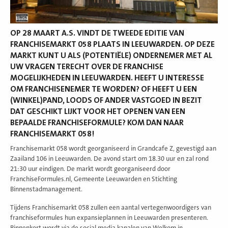
OP 28 MAART A.S. VINDT DE TWEEDE EDITIE VAN
FRANCHISEMARKT 058 PLAATS IN LEEUWARDEN. OP DEZE
MARKT KUNT U ALS (POTENTIËLE) ONDERNEMER MET AL
UW VRAGEN TERECHT OVER DE FRANCHISE
MOGELIJKHEDEN IN LEEUWARDEN. HEEFT U INTERESSE
OM FRANCHISENEMER TE WORDEN? OF HEEFT U EEN
(WINKEL)PAND, LOODS OF ANDER VASTGOED IN BEZIT
DAT GESCHIKT LIJKT VOOR HET OPENEN VAN EEN
BEPAALDE FRANCHISEFORMULE? KOM DAN NAAR
FRANCHISEMARKT 058!
Franchisemarkt 058 wordt georganiseerd in Grandcafe Z, gevestigd aan
Zaailand 106 in Leeuwarden. De avond start om 18.30 uur en zal rond
21:30 uur eindigen. De markt wordt georganiseerd door
FranchiseFormules.nl, Gemeente Leeuwarden en Stichting
Binnenstadmanagement.
Tijdens Franchisemarkt 058 zullen een aantal vertegenwoordigers van
franchiseformules hun expansieplannen in Leeuwarden presenteren.
Binnenkort wordt via de social media kanalen van Welkom in