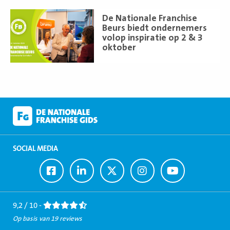
Lees
De Nationale Franchise
meer
Beurs biedt ondernemers
volop inspiratie op 2 & 3
oktober
SOCIAL MEDIA
Ga
Ga
Ga
Ga
Ga
naar
naar
naar
naar
naar
Facebook
LinkedIn
Twitter
Instagram
Youtube
9,2 / 10 -
Op basis van 19 reviews