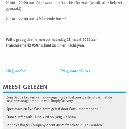
21:00 – 21:20 uur: Pitch door een franchiseformule (wordt later bekend
gemaakt)
21:30 – 22:00 uur: Afsluitende borrel
Wilt u graag deelnemen op maandag 28 maart 2022 aan
Franchisemarkt 058? U kunt zich hier inschrijven.
Vorig bericht
Terug naar nieuws
MEEST GELEZEN
Zorg dat de keuken van jouw organisatie toekomstbestendig is met de
keukenmanager module van SimplyDelivery
Specsavers en Eye Wish beste getest door Consumentenbond
Franchiseformule Hubo viert 55-jarig jubileum
Johnny’s Burger Company opent 40ste franchise in Leeuwarden