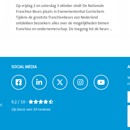
Op vrijdag 2 en zaterdag 3 oktober vindt De Nationale
Franchise Beurs plaats in Evenementenhal Gorinchem.
Tijdens de grootste franchisebeurs van Nederland
ontdekken bezoekers alles over de mogelijkheden binnen
franchise en ondernemerschap. De toegang tot de beurs ...
SOCIAL MEDIA
A
W
Ga
Ga
Ga
Ga
Ga
c
naar
naar
naar
naar
naar
Facebook
LinkedIn
Twitter
Instagram
Youtube
9,2 / 10 -
el
Op basis van 19 reviews