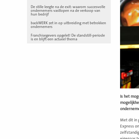
De stille leegte na de exit: waarom succesvolle
ondernemers vastlopen na de verkoop van
hun bedrijf
backWERK zet in op uitbreiding met betrokken
ondernemers
Franchisegevers opgelet! De standstill-periode
is en blijft een actueel thema
Is het mog
mogelijkhe
ondernemen
Met dit in
Express on
zelfstandi
eigenaar t