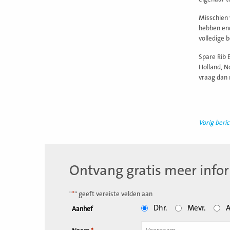
Misschien v
hebben eno
volledige 
Spare Rib 
Holland, N
vraag dan n
Vorig beric
Ontvang gratis meer info
"
*
" geeft vereiste velden aan
Dhr.
Mevr.
A
Aanhef