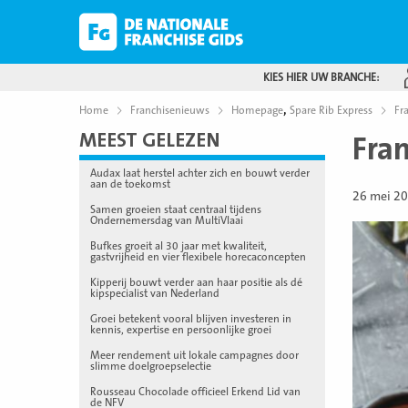
KIES HIER UW BRANCHE:
,
Home
Franchisenieuws
Homepage
Spare Rib Express
Fr
MEEST GELEZEN
Fra
Audax laat herstel achter zich en bouwt verder
aan de toekomst
26 mei 2
Samen groeien staat centraal tijdens
Ondernemersdag van MultiVlaai
Bufkes groeit al 30 jaar met kwaliteit,
gastvrijheid en vier flexibele horecaconcepten
Kipperij bouwt verder aan haar positie als dé
kipspecialist van Nederland
Groei betekent vooral blijven investeren in
kennis, expertise en persoonlijke groei
Meer rendement uit lokale campagnes door
slimme doelgroepselectie
Rousseau Chocolade officieel Erkend Lid van
de NFV