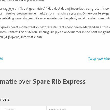
raag je je af: “Is dat geen risico?” Het klopt dat wij inderdaad een groter risic
rm veel vertrouwen in de markt en ons franchise systeem. Om ervoor te zorge
begeleiding vanaf dag één. Ze worden intensief begeleid, zodat ze alle ins en o
Express heeft momenteel 75 bezorgrestaurants door heel Nederland en er zijn ve
oord-Brabant, Overijssel en Limburg. Als jij een ondernemer in spe bent die geïn
u (vrijblijvend) informatie aan.
ht
Terug naar nie
rmatie over
Spare Rib Express
nders