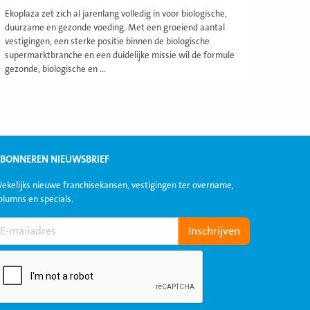
Ekoplaza zet zich al jarenlang volledig in voor biologische,
duurzame en gezonde voeding. Met een groeiend aantal
vestigingen, een sterke positie binnen de biologische
supermarktbranche en een duidelijke missie wil de formule
gezonde, biologische en ...
BONNEREN NIEUWSBRIEF
ekelijks nieuwe franchisekansen, vestigingen ter overname,
olumns en specials.