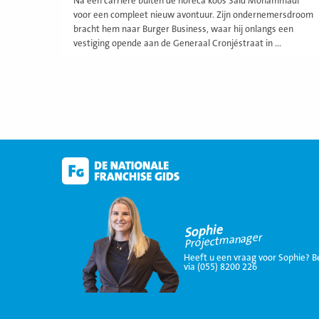
Na een carrière buiten de horeca koos Saïd Mohammadi
voor een compleet nieuw avontuur. Zijn ondernemersdroom
bracht hem naar Burger Business, waar hij onlangs een
vestiging opende aan de Generaal Cronjéstraat in ...
Sophie
Projectmanager
Heeft u een vraag voor Sophie? B
via (055) 8200 226