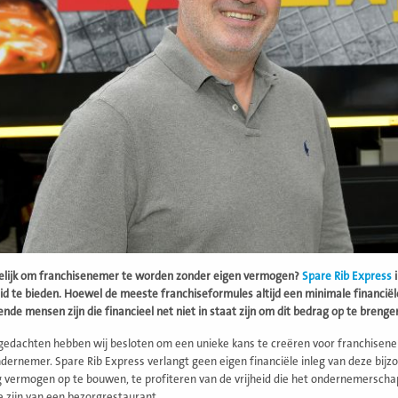
elijk om franchisenemer te worden zonder eigen vermogen?
Spare Rib Express
i
id te bieden. Hoewel de meeste franchiseformules altijd een minimale financiële
de mensen zijn die financieel net niet in staat zijn om dit bedrag op te brenge
 gedachten hebben wij besloten om een unieke kans te creëren voor franchisenem
dernemer. Spare Rib Express verlangt geen eigen financiële inleg van deze bi
g vermogen op te bouwen, te profiteren van de vrijheid die het ondernemersch
e zijn van een bezorgrestaurant.