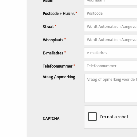
Naam
*
Tussenvoegsel
Postcode + Huisnr.
*
Huisnummer
*
Straat
*
Woonplaats
*
E-mailadres
*
Telefoonnummer
*
Vraag / opmerking
CAPTCHA