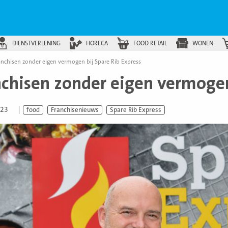
DIENSTVERLENING
HORECA
FOOD RETAIL
WONEN
anchisen zonder eigen vermogen bij Spare Rib Express
nchisen zonder eigen vermogen
023
food
Franchisenieuws
Spare Rib Express