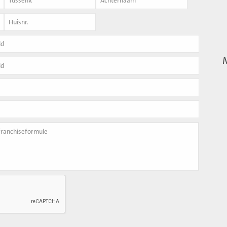
Achternaam
*