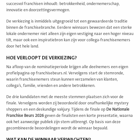
succesvol franchisen inhoudt: betrokkenheid, ondernemerschap,
innovatie en doorzettingsvermogen.
De verkiezing is inmiddels uitgegroeid tot een gewaardeerde traditie
binnen de franchisebranche. Eerdere winnaars bewezen dat een sterke
lokale ondernemer niet alleen zijn eigen vestiging naar een hoger niveau
tilt, maar ook een inspiratiebron kan zijn voor collega-franchisenemers
door het hele land.
HOE VERLOOPT DE VERKIEZING?
Na afloop van de nominatieperiode krijgen alle deelnemers een eigen
profielpagina op franchisebeurs.nl. Vervolgens start de stemronde,
waarin franchisenemers steun kunnen verzamelen van klanten,
collega’s, familie, vrienden en andere betrokkenen.
De drie kandidaten met de meeste stemmen plaatsen zich voor de
finale. Vervolgens worden zij beoordeeld door onafhankelijke mystery
shoppers en een deskundige vakjury. Tijdens de finale op
De Nationale
Franchise Beurs 2026
geven de finalisten een korte presentatie, waarna
ook het aanwezige publiek zijn stem uitbrengt. Op basis van deze
gecombineerde beoordelingen wordt de winnaar bepaald.
WAT KAN DE WINNAAR VERWACHTEN?