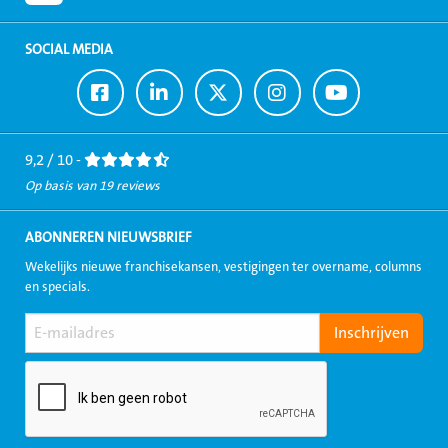
SOCIAL MEDIA
Ga
Ga
Ga
Ga
Ga
naar
naar
naar
naar
naar
Facebook
LinkedIn
Twitter
Instagram
Youtube
9,2 / 10 -
Op basis van 19 reviews
ABONNEREN NIEUWSBRIEF
Wekelijks nieuwe franchisekansen, vestigingen ter overname, columns
en specials.