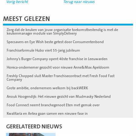
Vorig bericht
Terug naar nieuws
MEEST GELEZEN
Zorg dat de keuken van jouw organisatie toekomstbestendig is met de
keukenmanager module van SimplyDelivery
Specsavers en Eye Wish beste getest door Consumentenbond
Franchiseformule Hubo viert 55-jarig jubileum
Johnny’s Burger Company opent 40ste franchise in Leeuwarden
Horeca-ondernemer gezocht voor nieuwe Anne&Max Apeldoorn
Freshly Chopped sluit Master Franchisecontract met Fresh Food Fast
Company
Grote ambitie, ondernemers welkom bij backWERK
Anouk Hoogendijk: Het nieuwe gezicht van Mudmasky Nederland
Food Connect neemt branchegenoot Eten met gemak over
Kwalitaria en Antea gaan samen een nieuwe fase in
GERELATEERD NIEUWS