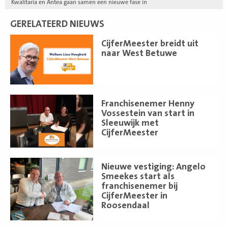
Kwalitaria en Antea gaan samen een nieuwe fase in
GERELATEERD NIEUWS
Lees
CijferMeester breidt uit
meer
naar West Betuwe
Lees
Franchisenemer Henny
meer
Vossestein van start in
Sleeuwijk met
CijferMeester
Lees
Nieuwe vestiging: Angelo
meer
Smeekes start als
franchisenemer bij
CijferMeester in
Roosendaal