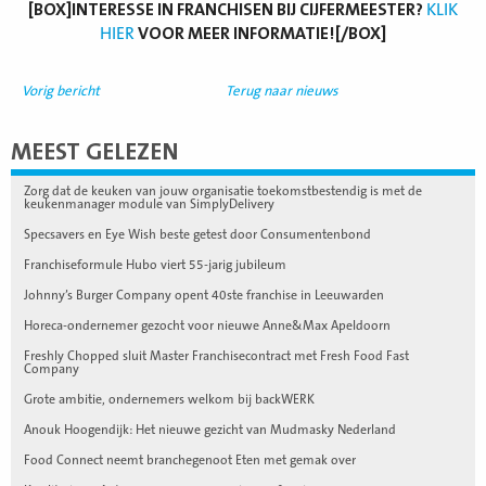
[BOX]INTERESSE IN FRANCHISEN BIJ CIJFERMEESTER?
KLIK
HIER
VOOR MEER INFORMATIE![/BOX]
Vorig bericht
Terug naar nieuws
MEEST GELEZEN
Zorg dat de keuken van jouw organisatie toekomstbestendig is met de
keukenmanager module van SimplyDelivery
Specsavers en Eye Wish beste getest door Consumentenbond
Franchiseformule Hubo viert 55-jarig jubileum
Johnny’s Burger Company opent 40ste franchise in Leeuwarden
Horeca-ondernemer gezocht voor nieuwe Anne&Max Apeldoorn
Freshly Chopped sluit Master Franchisecontract met Fresh Food Fast
Company
Grote ambitie, ondernemers welkom bij backWERK
Anouk Hoogendijk: Het nieuwe gezicht van Mudmasky Nederland
Food Connect neemt branchegenoot Eten met gemak over