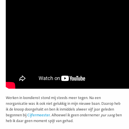
Werken in loondienst stond mij steeds meer tegen. Na een
reorganisatie was ik ook niet gelukkig in mijn nieuwe baan. Daarop heb
ik de knoop doorgehakt en ben ik inmiddels alweer vijf jaar geleden
begonnen bij
Cijfermeester
. Alhoewel ik geen ondernemer
pur sang
ben
heb ik daar geen moment spijt van gehad.