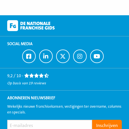
SOCIAL MEDIA
Ga
Ga
Ga
Ga
Ga
naar
naar
naar
naar
naar
Facebook
LinkedIn
Twitter
Instagram
Youtube
9,2 / 10 -
Op basis van 19 reviews
ABONNEREN NIEUWSBRIEF
Wekelijks nieuwe franchisekansen, vestigingen ter overname, columns
en specials.