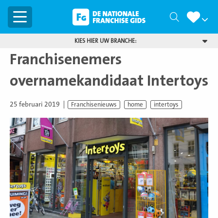
Menu
Zoeken
KIES HIER UW BRANCHE:
Franchisenemers
overnamekandidaat Intertoys
25 februari 2019
Franchisenieuws
home
intertoys