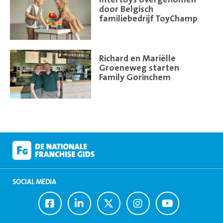
meer
door Belgisch
familiebedrijf ToyChamp
Lees
Richard en Mariëlle
meer
Groeneweg starten
Family Gorinchem
SOCIAL MEDIA
Ga
Ga
Ga
Ga
Ga
naar
naar
naar
naar
naar
Facebook
LinkedIn
Twitter
Instagram
Youtube