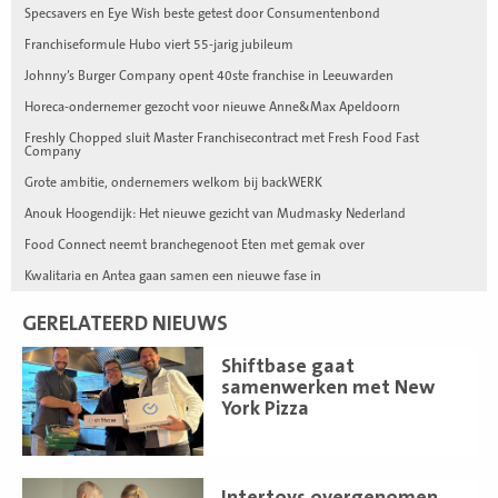
Specsavers en Eye Wish beste getest door Consumentenbond
Franchiseformule Hubo viert 55-jarig jubileum
Johnny’s Burger Company opent 40ste franchise in Leeuwarden
Horeca-ondernemer gezocht voor nieuwe Anne&Max Apeldoorn
Freshly Chopped sluit Master Franchisecontract met Fresh Food Fast
Company
Grote ambitie, ondernemers welkom bij backWERK
Anouk Hoogendijk: Het nieuwe gezicht van Mudmasky Nederland
Food Connect neemt branchegenoot Eten met gemak over
Kwalitaria en Antea gaan samen een nieuwe fase in
GERELATEERD NIEUWS
Lees
Shiftbase gaat
meer
samenwerken met New
York Pizza
Lees
Intertoys overgenomen