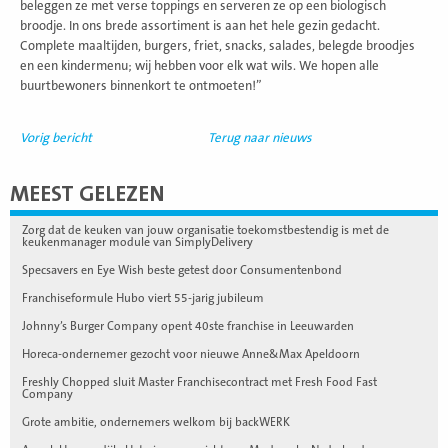
beleggen ze met verse toppings en serveren ze op een biologisch
broodje. In ons brede assortiment is aan het hele gezin gedacht.
Complete maaltijden, burgers, friet, snacks, salades, belegde broodjes
en een kindermenu; wij hebben voor elk wat wils. We hopen alle
buurtbewoners binnenkort te ontmoeten!”
Vorig bericht
Terug naar nieuws
MEEST GELEZEN
Zorg dat de keuken van jouw organisatie toekomstbestendig is met de
keukenmanager module van SimplyDelivery
Specsavers en Eye Wish beste getest door Consumentenbond
Franchiseformule Hubo viert 55-jarig jubileum
Johnny’s Burger Company opent 40ste franchise in Leeuwarden
Horeca-ondernemer gezocht voor nieuwe Anne&Max Apeldoorn
Freshly Chopped sluit Master Franchisecontract met Fresh Food Fast
Company
Grote ambitie, ondernemers welkom bij backWERK