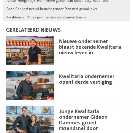
Anouk Hoogendijk: Het nieuwe gezicht van Mudmasky Nederland
Food Connect neemt branchegenoot Eten met gemak over
Kwalitaria en Antea gaan samen een nieuwe fase in
GERELATEERD NIEUWS
Lees
Nieuwe ondernemer
meer
blaast bekende Kwalitaria
nieuw leven in
Lees
Kwalitaria ondernemer
meer
opent derde vestiging
Lees
Jonge Kwalitaria
meer
ondernemer Gideon
Dammes groeit
razendsnel door