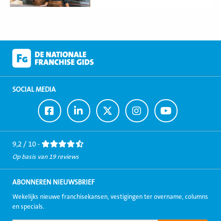
SOCIAL MEDIA
Ga
Ga
Ga
Ga
Ga
naar
naar
naar
naar
naar
Facebook
LinkedIn
Twitter
Instagram
Youtube
9,2 / 10 -
Op basis van 19 reviews
ABONNEREN NIEUWSBRIEF
Wekelijks nieuwe franchisekansen, vestigingen ter overname, columns
en specials.