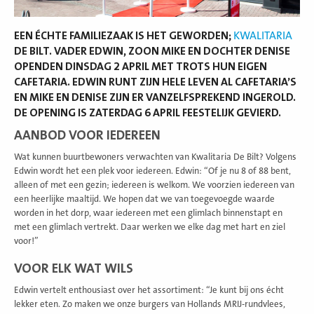
EEN ÉCHTE FAMILIEZAAK IS HET GEWORDEN;
KWALITARIA
DE BILT. VADER EDWIN, ZOON MIKE EN DOCHTER DENISE
OPENDEN DINSDAG 2 APRIL MET TROTS HUN EIGEN
CAFETARIA. EDWIN RUNT ZIJN HELE LEVEN AL CAFETARIA’S
EN MIKE EN DENISE ZIJN ER VANZELFSPREKEND INGEROLD.
DE OPENING IS ZATERDAG 6 APRIL FEESTELIJK GEVIERD.
AANBOD VOOR IEDEREEN
Wat kunnen buurtbewoners verwachten van Kwalitaria De Bilt? Volgens
Edwin wordt het een plek voor iedereen. Edwin: “Of je nu 8 of 88 bent,
alleen of met een gezin; iedereen is welkom. We voorzien iedereen van
een heerlijke maaltijd. We hopen dat we van toegevoegde waarde
worden in het dorp, waar iedereen met een glimlach binnenstapt en
met een glimlach vertrekt. Daar werken we elke dag met hart en ziel
voor!”
VOOR ELK WAT WILS
Edwin vertelt enthousiast over het assortiment: “Je kunt bij ons écht
lekker eten. Zo maken we onze burgers van Hollands MRIJ-rundvlees,