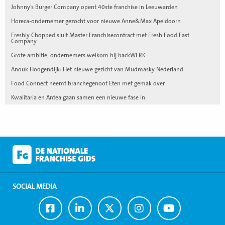
Johnny’s Burger Company opent 40ste franchise in Leeuwarden
Horeca-ondernemer gezocht voor nieuwe Anne&Max Apeldoorn
Freshly Chopped sluit Master Franchisecontract met Fresh Food Fast
Company
Grote ambitie, ondernemers welkom bij backWERK
Anouk Hoogendijk: Het nieuwe gezicht van Mudmasky Nederland
Food Connect neemt branchegenoot Eten met gemak over
Kwalitaria en Antea gaan samen een nieuwe fase in
SOCIAL MEDIA
Ga
Ga
Ga
Ga
Ga
naar
naar
naar
naar
naar