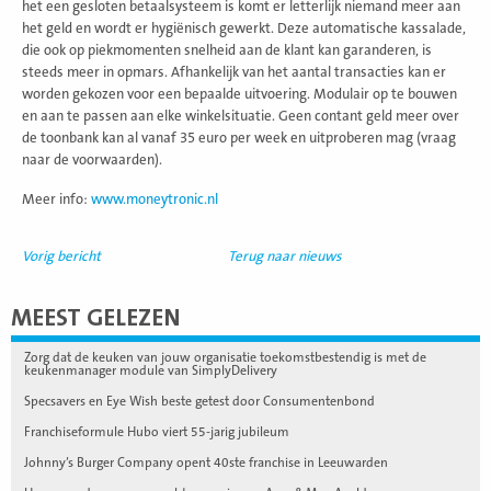
het een gesloten betaalsysteem is komt er letterlijk niemand meer aan
het geld en wordt er hygiënisch gewerkt. Deze automatische kassalade,
die ook op piekmomenten snelheid aan de klant kan garanderen, is
steeds meer in opmars. Afhankelijk van het aantal transacties kan er
worden gekozen voor een bepaalde uitvoering. Modulair op te bouwen
en aan te passen aan elke winkelsituatie. Geen contant geld meer over
de toonbank kan al vanaf 35 euro per week en uitproberen mag (vraag
naar de voorwaarden).
Meer info:
www.moneytronic.nl
Vorig bericht
Terug naar nieuws
MEEST GELEZEN
Zorg dat de keuken van jouw organisatie toekomstbestendig is met de
keukenmanager module van SimplyDelivery
Specsavers en Eye Wish beste getest door Consumentenbond
Franchiseformule Hubo viert 55-jarig jubileum
Johnny’s Burger Company opent 40ste franchise in Leeuwarden