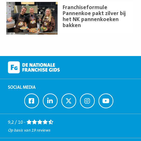
Lees
Franchiseformule
meer
Pannenkoe pakt zilver bij
het NK pannenkoeken
bakken
SOCIAL MEDIA
Ga
Ga
Ga
Ga
Ga
naar
naar
naar
naar
naar
Facebook
LinkedIn
Twitter
Instagram
Youtube
9,2 / 10 -
Op basis van 19 reviews