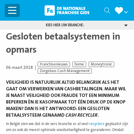
Menu
Zoeken
KIES HIER UW BRANCHE:
Gesloten betaalsystemen in
opmars
Franchisenieuws
home
Moneytronic
06 maart 2018
Zorgeloos Cash Management
VEILIGHEID IS NATUURLIJK ALTIJD BELANGRIJK ALS HET
GAAT OM VERWERKEN VAN CASHBETALINGEN. MAAR WIL
JE NAAST VEILIGHEID OOK FRAUDE TOT EEN MINIMUM
BEPERKEN ÈN JE KASOPMAAK TOT ÉÉN DRUK OP DE KNOP
MAKEN? DAN IS HET ANTWOORD: EEN GESLOTEN
BETAALSYSTEEM GENAAMD
CASH RECYCLER
.
In België zien we dat in de vers branche er al veel
recyclers
geplaatst zijn
om zo ook de meest optimale voedselveiligheid te garanderen. Omdat