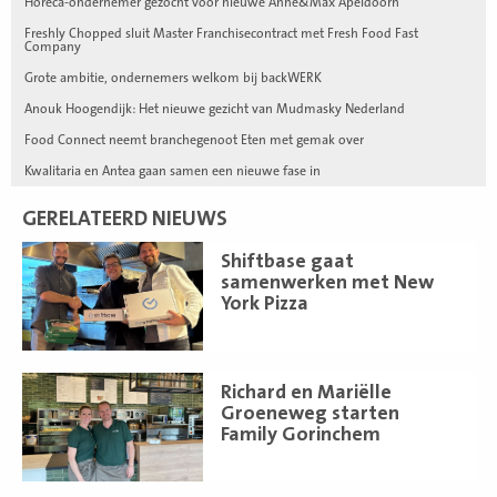
Horeca-ondernemer gezocht voor nieuwe Anne&Max Apeldoorn
Freshly Chopped sluit Master Franchisecontract met Fresh Food Fast
Company
Grote ambitie, ondernemers welkom bij backWERK
Anouk Hoogendijk: Het nieuwe gezicht van Mudmasky Nederland
Food Connect neemt branchegenoot Eten met gemak over
Kwalitaria en Antea gaan samen een nieuwe fase in
GERELATEERD NIEUWS
Lees
Shiftbase gaat
meer
samenwerken met New
York Pizza
Lees
Richard en Mariëlle
meer
Groeneweg starten
Family Gorinchem