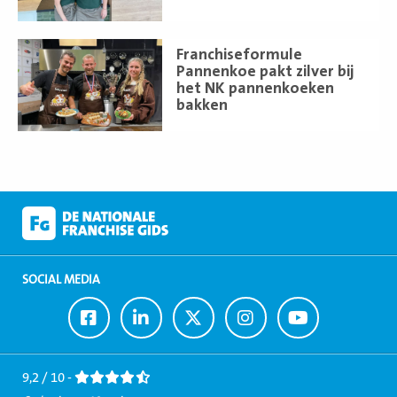
Lees
Franchiseformule
meer
Pannenkoe pakt zilver bij
het NK pannenkoeken
bakken
SOCIAL MEDIA
Ga
Ga
Ga
Ga
Ga
naar
naar
naar
naar
naar
Facebook
LinkedIn
Twitter
Instagram
Youtube
9,2 / 10 -