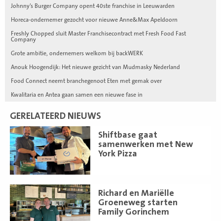
Johnny’s Burger Company opent 40ste franchise in Leeuwarden
Horeca-ondernemer gezocht voor nieuwe Anne&Max Apeldoorn
Freshly Chopped sluit Master Franchisecontract met Fresh Food Fast
Company
Grote ambitie, ondernemers welkom bij backWERK
Anouk Hoogendijk: Het nieuwe gezicht van Mudmasky Nederland
Food Connect neemt branchegenoot Eten met gemak over
Kwalitaria en Antea gaan samen een nieuwe fase in
GERELATEERD NIEUWS
Lees
Shiftbase gaat
meer
samenwerken met New
York Pizza
Lees
Richard en Mariëlle
meer
Groeneweg starten
Family Gorinchem