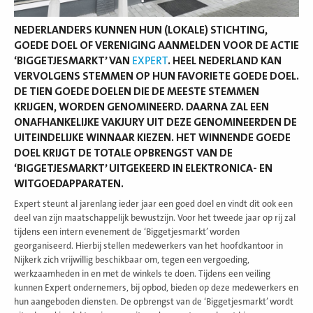
NEDERLANDERS KUNNEN HUN (LOKALE) STICHTING,
GOEDE DOEL OF VERENIGING AANMELDEN VOOR DE ACTIE
‘BIGGETJESMARKT’ VAN
EXPERT
. HEEL NEDERLAND KAN
VERVOLGENS STEMMEN OP HUN FAVORIETE GOEDE DOEL.
DE TIEN GOEDE DOELEN DIE DE MEESTE STEMMEN
KRIJGEN, WORDEN GENOMINEERD. DAARNA ZAL EEN
ONAFHANKELIJKE VAKJURY UIT DEZE GENOMINEERDEN DE
UITEINDELIJKE WINNAAR KIEZEN. HET WINNENDE GOEDE
DOEL KRIJGT DE TOTALE OPBRENGST VAN DE
‘BIGGETJESMARKT’ UITGEKEERD IN ELEKTRONICA- EN
WITGOEDAPPARATEN.
Expert steunt al jarenlang ieder jaar een goed doel en vindt dit ook een
deel van zijn maatschappelijk bewustzijn. Voor het tweede jaar op rij zal
tijdens een intern evenement de ‘Biggetjesmarkt’ worden
georganiseerd. Hierbij stellen medewerkers van het hoofdkantoor in
Nijkerk zich vrijwillig beschikbaar om, tegen een vergoeding,
werkzaamheden in en met de winkels te doen. Tijdens een veiling
kunnen Expert ondernemers, bij opbod, bieden op deze medewerkers en
hun aangeboden diensten. De opbrengst van de ‘Biggetjesmarkt’ wordt