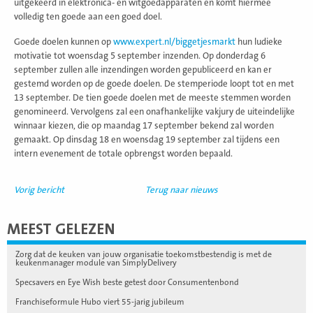
uitgekeerd in elektronica- en witgoedapparaten en komt hiermee
volledig ten goede aan een goed doel.
Goede doelen kunnen op
www.expert.nl/biggetjesmarkt
hun ludieke
motivatie tot woensdag 5 september inzenden. Op donderdag 6
september zullen alle inzendingen worden gepubliceerd en kan er
gestemd worden op de goede doelen. De stemperiode loopt tot en met
13 september. De tien goede doelen met de meeste stemmen worden
genomineerd. Vervolgens zal een onafhankelijke vakjury de uiteindelijke
winnaar kiezen, die op maandag 17 september bekend zal worden
gemaakt. Op dinsdag 18 en woensdag 19 september zal tijdens een
intern evenement de totale opbrengst worden bepaald.
Vorig bericht
Terug naar nieuws
MEEST GELEZEN
Zorg dat de keuken van jouw organisatie toekomstbestendig is met de
keukenmanager module van SimplyDelivery
Specsavers en Eye Wish beste getest door Consumentenbond
Franchiseformule Hubo viert 55-jarig jubileum