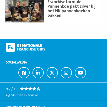
Lees
Franchiseformule
meer
Pannenkoe pakt zilver bij
het NK pannenkoeken
bakken
SOCIAL MEDIA
Ga
Ga
Ga
Ga
Ga
naar
naar
naar
naar
naar
Facebook
LinkedIn
Twitter
Instagram
Youtube
9,2 / 10 -
Op basis van 19 reviews