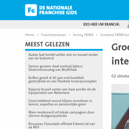
KIES HIER UW BRANCHE:
,
Home
Franchisenieuws
home
HEMA
Groeiend HEMA lost 
MEEST GELEZEN
Gro
Audax laat herstel achter zich en bouwt verder
inte
aan de toekomst
Samen groeien staat centraal tijdens
Ondernemersdag van MultiVlaai
02 oktob
Bufkes groeit al 30 jaar met kwaliteit,
gastvrijheid en vier flexibele horecaconcepten
Kipperij bouwt verder aan haar positie als dé
kipspecialist van Nederland
Groei betekent vooral blijven investeren in
kennis, expertise en persoonlijke groei
Meer rendement uit lokale campagnes door
slimme doelgroepselectie
Rousseau Chocolade officieel Erkend Lid van
de NFV