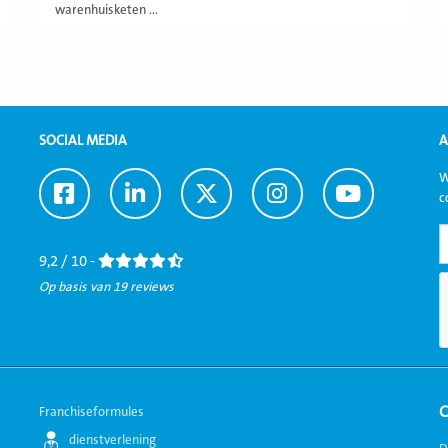
warenhuisketen ...
SOCIAL MEDIA
A
W
Ga
Ga
Ga
Ga
Ga
c
naar
naar
naar
naar
naar
Facebook
LinkedIn
Twitter
Instagram
Youtube
9,2 / 10 -
Op basis van 19 reviews
Franchiseformules
dienstverlening