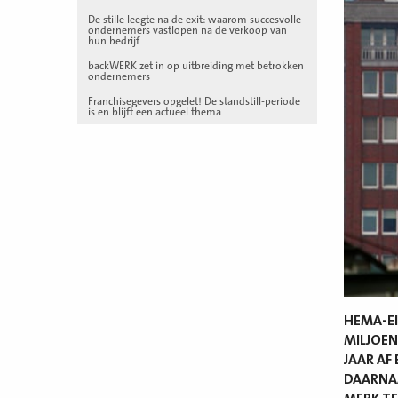
De stille leegte na de exit: waarom succesvolle
ondernemers vastlopen na de verkoop van
hun bedrijf
backWERK zet in op uitbreiding met betrokken
ondernemers
Franchisegevers opgelet! De standstill-periode
is en blijft een actueel thema
HEMA-EI
MILJOEN
JAAR AF
DAARNAA