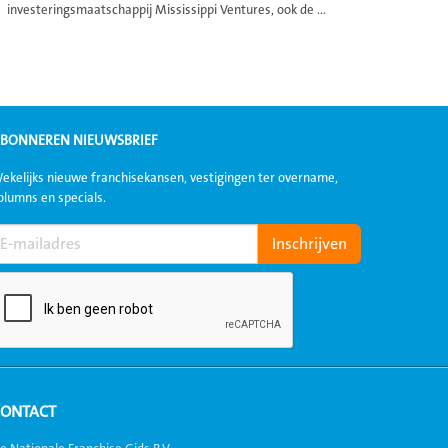
investeringsmaatschappij Mississippi Ventures, ook de ...
BONNEREN NIEUWSBRIEF
ekelijks nieuwe franchisekansen, vestigingen ter overname,
olumns en specials.
CONTACT