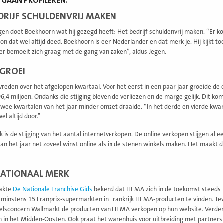
 GAAN PROFILEREN.
DRIJF SCHULDENVRIJ MAKEN
gen doet Boekhoorn wat hij gezegd heeft: Het bedrijf schuldenvrij maken. “Er ko
ion dat wel altijd deed. Boekhoorn is een Nederlander en dat merk je. Hij kijkt
er bemoeit zich graag met de gang van zaken”, aldus Jegen.
GROEI
evreden over het afgelopen kwartaal. Voor het eerst in een paar jaar groeide 
96,4 miljoen. Ondanks die stijging bleven de verliezen en de marge gelijk. Dit k
twee kwartalen van het jaar minder omzet draaide. “In het derde en vierde kwa
el altijd door.’’
k is de stijging van het aantal internetverkopen. De online verkopen stijgen al
van het jaar net zoveel winst online als in de stenen winkels maken. Het maakt
NATIONAAL MERK
akte
De Nationale Franchise Gids
bekend dat HEMA zich in de toekomst steeds me
 in minstens 15 Franprix-supermarkten in Frankrijk HEMA-producten te vinden. 
elsconcern Wallmarkt de producten van HEMA verkopen op hun website. Verder 
 in het Midden-Oosten. Ook praat het warenhuis voor uitbreiding met partners