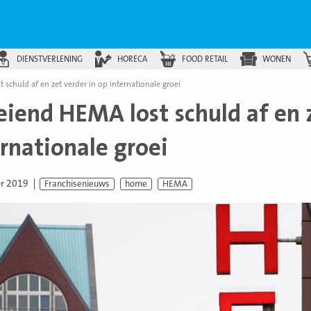
DIENSTVERLENING
HORECA
FOOD RETAIL
WONEN
schuld af en zet verder in op internationale groei
eiend HEMA lost schuld af en z
rnationale groei
er 2019
Franchisenieuws
home
HEMA