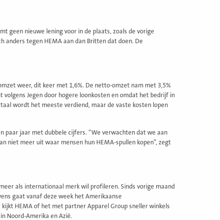
mt geen nieuwe lening voor in de plaats, zoals de vorige
 toch anders tegen HEMA aan dan Britten dat doen. De
de omzet weer, dit keer met 1,6%. De netto-omzet nam met 3,5%
omt volgens Jegen door hogere loonkosten en omdat het bedrijf in
rtaal wordt het meeste verdiend, maar de vaste kosten lopen
 een paar jaar met dubbele cijfers. “We verwachten dat we aan
 dan niet meer uit waar mensen hun HEMA-spullen kopen’’, zegt
er als internationaal merk wil profileren. Sinds vorige maand
Tevens gaat vanaf deze week het Amerikaanse
kijkt HEMA of het met partner Apparel Group sneller winkels
 in Noord-Amerika en Azië.