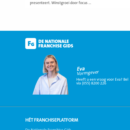
presenteert. Winstgroei door focus ...
Eva
Vormgever
Heeft u een vraag voor Eva? Bel
via (055) 8200 226
HÉT FRANCHISEPLATFORM