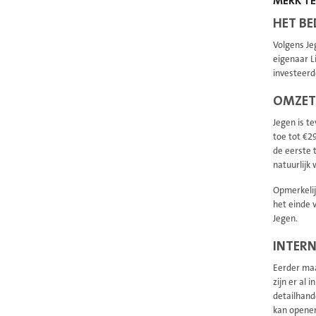
MERK TE
HET BE
Volgens Je
eigenaar L
investeerd
OMZET
Jegen is t
toe tot €2
de eerste 
natuurlijk w
Opmerkelij
het einde 
Jegen.
INTER
Eerder ma
zijn er al
detailhand
kan openen