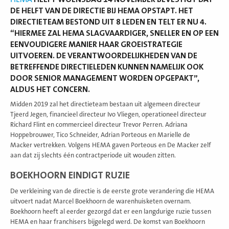
DE HELFT VAN DE DIRECTIE BIJ HEMA OPSTAPT. HET
DIRECTIETEAM BESTOND UIT 8 LEDEN EN TELT ER NU 4.
“HIERMEE ZAL HEMA SLAGVAARDIGER, SNELLER EN OP EEN
EENVOUDIGERE MANIER HAAR GROEISTRATEGIE
UITVOEREN. DE VERANTWOORDELIJKHEDEN VAN DE
BETREFFENDE DIRECTIELEDEN KUNNEN NAMELIJK OOK
DOOR SENIOR MANAGEMENT WORDEN OPGEPAKT”,
ALDUS HET CONCERN.
Midden 2019 zal het directieteam bestaan uit algemeen directeur
Tjeerd Jegen, financieel directeur Ivo Vliegen, operationeel directeur
Richard Flint en commercieel directeur Trevor Perren. Adriana
Hoppebrouwer, Tico Schneider, Adrian Porteous en Marielle de
Macker vertrekken. Volgens HEMA gaven Porteous en De Macker zelf
aan dat zij slechts één contractperiode uit wouden zitten.
BOEKHOORN EINDIGT RUZIE
De verkleining van de directie is de eerste grote verandering die HEMA
uitvoert nadat Marcel Boekhoorn de warenhuisketen overnam.
Boekhoorn heeft al eerder gezorgd dat er een langdurige ruzie tussen
HEMA en haar franchisers bijgelegd werd. De komst van Boekhoorn