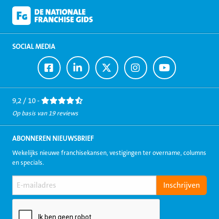
SOCIAL MEDIA
Ga
Ga
Ga
Ga
Ga
naar
naar
naar
naar
naar
Facebook
LinkedIn
Twitter
Instagram
Youtube
9,2 / 10 -
Op basis van 19 reviews
ABONNEREN NIEUWSBRIEF
Wekelijks nieuwe franchisekansen, vestigingen ter overname, columns
en specials.