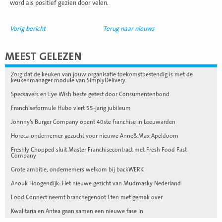
word als positief gezien door velen.
Vorig bericht
Terug naar nieuws
MEEST GELEZEN
Zorg dat de keuken van jouw organisatie toekomstbestendig is met de
keukenmanager module van SimplyDelivery
Specsavers en Eye Wish beste getest door Consumentenbond
Franchiseformule Hubo viert 55-jarig jubileum
Johnny’s Burger Company opent 40ste franchise in Leeuwarden
Horeca-ondernemer gezocht voor nieuwe Anne&Max Apeldoorn
Freshly Chopped sluit Master Franchisecontract met Fresh Food Fast
Company
Grote ambitie, ondernemers welkom bij backWERK
Anouk Hoogendijk: Het nieuwe gezicht van Mudmasky Nederland
Food Connect neemt branchegenoot Eten met gemak over
Kwalitaria en Antea gaan samen een nieuwe fase in