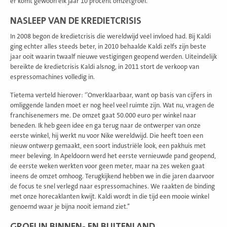
er komt gewoon elk jaar 10 procent omzetgroei.’’
NASLEEP VAN DE KREDIETCRISIS
In 2008 begon de kredietcrisis die wereldwijd veel invloed had. Bij Kaldi
ging echter alles steeds beter, in 2010 behaalde Kaldi zelfs zijn beste
jaar ooit waarin twaalf nieuwe vestigingen geopend werden. Uiteindelijk
bereikte de kredietcrisis Kaldi alsnog, in 2011 stort de verkoop van
espressomachines volledig in.
Tietema verteld hierover: ‘’Onverklaarbaar, want op basis van cijfers in
omliggende landen moet er nog heel veel ruimte zijn. Wat nu, vragen de
franchisenemers me. De omzet gaat 50.000 euro per winkel naar
beneden. Ik heb geen idee en ga terug naar de ontwerper van onze
eerste winkel, hij werkt nu voor Nike wereldwijd. Die heeft toen een
nieuw ontwerp gemaakt, een soort industriële look, een pakhuis met
meer beleving. In Apeldoorn werd het eerste vernieuwde pand geopend,
de eerste weken werkten voor geen meter, maar na zes weken gaat
ineens de omzet omhoog. Terugkijkend hebben we in die jaren daarvoor
de focus te snel verlegd naar espressomachines. We raakten de binding
met onze horecaklanten kwijt. Kaldi wordt in die tijd een mooie winkel
genoemd waar je bijna nooit iemand ziet.’’
GROEI IN BINNEN- EN BUITENLAND