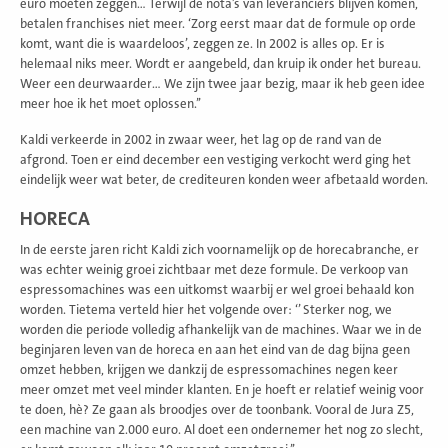
euro moeten zeggen… Terwijl de nota’s van leveranciers blijven komen,
betalen franchises niet meer. ‘Zorg eerst maar dat de formule op orde
komt, want die is waardeloos’, zeggen ze. In 2002 is alles op. Er is
helemaal niks meer. Wordt er aangebeld, dan kruip ik onder het bureau.
Weer een deurwaarder… We zijn twee jaar bezig, maar ik heb geen idee
meer hoe ik het moet oplossen.’’
Kaldi verkeerde in 2002 in zwaar weer, het lag op de rand van de
afgrond. Toen er eind december een vestiging verkocht werd ging het
eindelijk weer wat beter, de crediteuren konden weer afbetaald worden.
HORECA
In de eerste jaren richt Kaldi zich voornamelijk op de horecabranche, er
was echter weinig groei zichtbaar met deze formule. De verkoop van
espressomachines was een uitkomst waarbij er wel groei behaald kon
worden. Tietema verteld hier het volgende over: ‘’ Sterker nog, we
worden die periode volledig afhankelijk van de machines. Waar we in de
beginjaren leven van de horeca en aan het eind van de dag bijna geen
omzet hebben, krijgen we dankzij de espressomachines negen keer
meer omzet met veel minder klanten. En je hoeft er relatief weinig voor
te doen, hè? Ze gaan als broodjes over de toonbank. Vooral de Jura Z5,
een machine van 2.000 euro. Al doet een ondernemer het nog zo slecht,