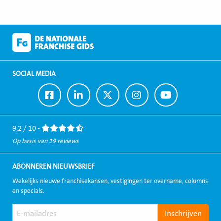
SOCIAL MEDIA
Ga
Ga
Ga
Ga
Ga
naar
naar
naar
naar
naar
Facebook
LinkedIn
Twitter
Instagram
Youtube
9,2 / 10 -
Op basis van 19 reviews
ABONNEREN NIEUWSBRIEF
Wekelijks nieuwe franchisekansen, vestigingen ter overname, columns
en specials.