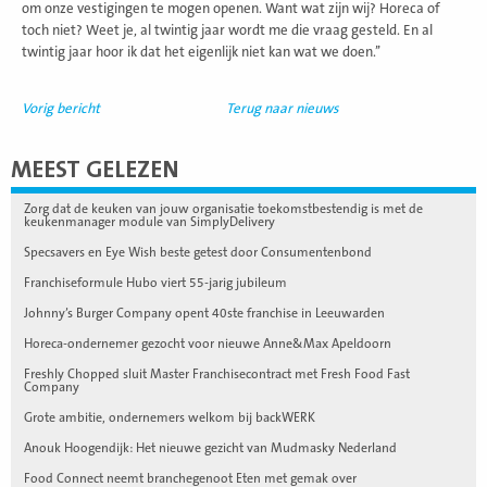
om onze vestigingen te mogen openen. Want wat zijn wij? Horeca of
toch niet? Weet je, al twintig jaar wordt me die vraag gesteld. En al
twintig jaar hoor ik dat het eigenlijk niet kan wat we doen.’’
Vorig bericht
Terug naar nieuws
MEEST GELEZEN
Zorg dat de keuken van jouw organisatie toekomstbestendig is met de
keukenmanager module van SimplyDelivery
Specsavers en Eye Wish beste getest door Consumentenbond
Franchiseformule Hubo viert 55-jarig jubileum
Johnny’s Burger Company opent 40ste franchise in Leeuwarden
Horeca-ondernemer gezocht voor nieuwe Anne&Max Apeldoorn
Freshly Chopped sluit Master Franchisecontract met Fresh Food Fast
Company
Grote ambitie, ondernemers welkom bij backWERK
Anouk Hoogendijk: Het nieuwe gezicht van Mudmasky Nederland
Food Connect neemt branchegenoot Eten met gemak over