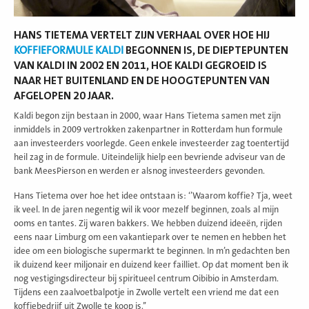
HANS TIETEMA VERTELT ZIJN VERHAAL OVER HOE HIJ
KOFFIEFORMULE KALDI
BEGONNEN IS, DE DIEPTEPUNTEN
VAN KALDI IN 2002 EN 2011, HOE KALDI GEGROEID IS
NAAR HET BUITENLAND EN DE HOOGTEPUNTEN VAN
AFGELOPEN 20 JAAR.
Kaldi begon zijn bestaan in 2000, waar Hans Tietema samen met zijn
inmiddels in 2009 vertrokken zakenpartner in Rotterdam hun formule
aan investeerders voorlegde. Geen enkele investeerder zag toentertijd
heil zag in de formule. Uiteindelijk hielp een bevriende adviseur van de
bank MeesPierson en werden er alsnog investeerders gevonden.
Hans Tietema over hoe het idee ontstaan is: ‘’Waarom koffie? Tja, weet
ik veel. In de jaren negentig wil ik voor mezelf beginnen, zoals al mijn
ooms en tantes. Zij waren bakkers. We hebben duizend ideeën, rijden
eens naar Limburg om een vakantiepark over te nemen en hebben het
idee om een biologische supermarkt te beginnen. In m’n gedachten ben
ik duizend keer miljonair en duizend keer failliet. Op dat moment ben ik
nog vestigingsdirecteur bij spiritueel centrum Oibibio in Amsterdam.
Tijdens een zaalvoetbalpotje in Zwolle vertelt een vriend me dat een
koffiebedrijf uit Zwolle te koop is.’’