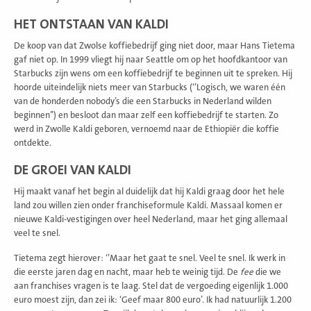
HET ONTSTAAN VAN KALDI
De koop van dat Zwolse koffiebedrijf ging niet door, maar Hans Tietema
gaf niet op. In 1999 vliegt hij naar Seattle om op het hoofdkantoor van
Starbucks zijn wens om een koffiebedrijf te beginnen uit te spreken. Hij
hoorde uiteindelijk niets meer van Starbucks (‘’Logisch, we waren één
van de honderden nobody’s die een Starbucks in Nederland wilden
beginnen’’) en besloot dan maar zelf een koffiebedrijf te starten. Zo
werd in Zwolle Kaldi geboren, vernoemd naar de Ethiopiër die koffie
ontdekte.
DE GROEI VAN KALDI
Hij maakt vanaf het begin al duidelijk dat hij Kaldi graag door het hele
land zou willen zien onder franchiseformule Kaldi. Massaal komen er
nieuwe Kaldi-vestigingen over heel Nederland, maar het ging allemaal
veel te snel.
Tietema zegt hierover: ‘’Maar het gaat te snel. Veel te snel. Ik werk in
die eerste jaren dag en nacht, maar heb te weinig tijd. De
fee
die we
aan franchises vragen is te laag. Stel dat de vergoeding eigenlijk 1.000
euro moest zijn, dan zei ik: ‘Geef maar 800 euro’. Ik had natuurlijk 1.200