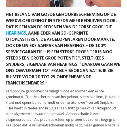
HET BELANG VAN GOEDE GEHOORBESCHERMING OP DE
WERKVLOER DRINGT IN STEEDS MEER BEDRIJVEN DOOR.
DAT IS EEN VAN DE REDENEN VAN DE FORSE GROEI DIE
HEARINGS
, AANBIEDER VAN 3D-GEPRINTE
OTOPLASTIEKEN, DE AFGELOPEN JAREN DOORMAAKTE.
OOK DE UNIEKE AANPAK VAN HEARINGS – DE 100%
SERVICEGARANTIE – IS EEN STERKE TROEF. “ER IS NOG
STEEDS EEN GROTE GROEIPOTENTIE”, STELT KEES
SNIJDERS, EIGENAAR VAN HEARINGS. “DAAROM GAAN WE
ONS OMVORMEN TOT FRANCHISEORGANISATIE. IK ZIE
RUIMTE VOOR 20 TOT 25 ONDERNEMENDE
FRANCHISENEMERS.”
Persoonlijke gehoorbeschermingsmiddelen vormen een echte
groeimarkt. “Het beschermen van het gehoor is een hot item, je kunt de
krant niet openslaan of je vindt er een artikel over”, vertelt Snijders.
“Het heeft in Nederland in 10 jaar een shift gemaakt van luxeproduct
naar algemeen aanvaard hulpmiddel. Gehoorschade is een
sluipmoordenaar. Als je een baksteen op je teen laat vallen, begrijp je
heel goed dat je veiligheidsschoenen nodig hebt, maar gehoorschade is