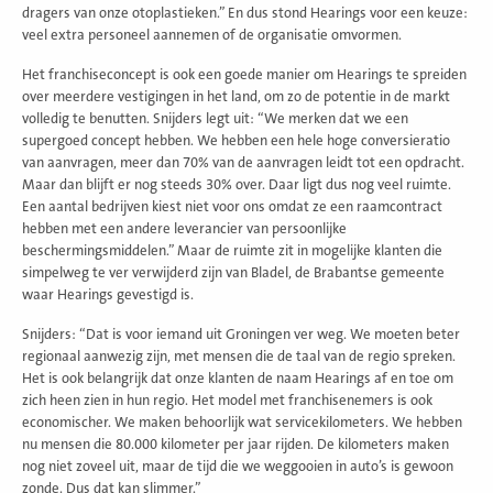
dragers van onze otoplastieken.” En dus stond Hearings voor een keuze:
veel extra personeel aannemen of de organisatie omvormen.
Het franchiseconcept is ook een goede manier om Hearings te spreiden
over meerdere vestigingen in het land, om zo de potentie in de markt
volledig te benutten. Snijders legt uit: “We merken dat we een
supergoed concept hebben. We hebben een hele hoge conversieratio
van aanvragen, meer dan 70% van de aanvragen leidt tot een opdracht.
Maar dan blijft er nog steeds 30% over. Daar ligt dus nog veel ruimte.
Een aantal bedrijven kiest niet voor ons omdat ze een raamcontract
hebben met een andere leverancier van persoonlijke
beschermingsmiddelen.” Maar de ruimte zit in mogelijke klanten die
simpelweg te ver verwijderd zijn van Bladel, de Brabantse gemeente
waar Hearings gevestigd is.
Snijders: “Dat is voor iemand uit Groningen ver weg. We moeten beter
regionaal aanwezig zijn, met mensen die de taal van de regio spreken.
Het is ook belangrijk dat onze klanten de naam Hearings af en toe om
zich heen zien in hun regio. Het model met franchisenemers is ook
economischer. We maken behoorlijk wat servicekilometers. We hebben
nu mensen die 80.000 kilometer per jaar rijden. De kilometers maken
nog niet zoveel uit, maar de tijd die we weggooien in auto’s is gewoon
zonde. Dus dat kan slimmer.”