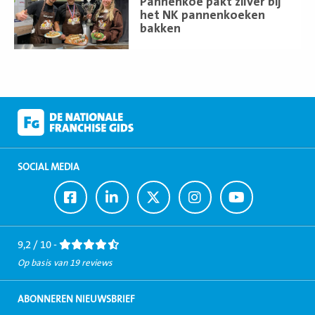
meer
Pannenkoe pakt zilver bij
het NK pannenkoeken
bakken
SOCIAL MEDIA
Ga
Ga
Ga
Ga
Ga
naar
naar
naar
naar
naar
Facebook
LinkedIn
Twitter
Instagram
Youtube
9,2 / 10 -
Op basis van 19 reviews
ABONNEREN NIEUWSBRIEF