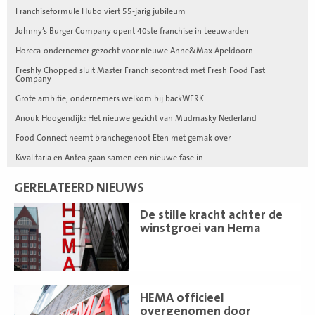
Franchiseformule Hubo viert 55-jarig jubileum
Johnny’s Burger Company opent 40ste franchise in Leeuwarden
Horeca-ondernemer gezocht voor nieuwe Anne&Max Apeldoorn
Freshly Chopped sluit Master Franchisecontract met Fresh Food Fast
Company
Grote ambitie, ondernemers welkom bij backWERK
Anouk Hoogendijk: Het nieuwe gezicht van Mudmasky Nederland
Food Connect neemt branchegenoot Eten met gemak over
Kwalitaria en Antea gaan samen een nieuwe fase in
GERELATEERD NIEUWS
Lees
De stille kracht achter de
meer
winstgroei van Hema
Lees
HEMA officieel
meer
overgenomen door