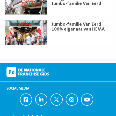
Jumbo-familie Van Eerd
Lees
Jumbo-familie Van Eerd
meer
100% eigenaar van HEMA
SOCIAL MEDIA
Ga
Ga
Ga
Ga
Ga
naar
naar
naar
naar
naar
Facebook
LinkedIn
Twitter
Instagram
Youtube