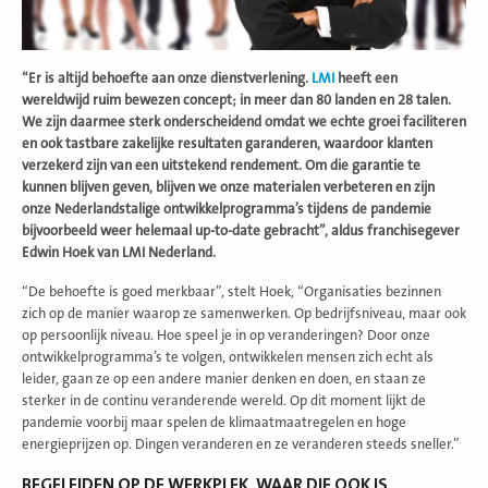
“Er is altijd behoefte aan onze dienstverlening.
LMI
heeft een
wereldwijd ruim bewezen concept; in meer dan 80 landen en 28 talen.
We zijn daarmee sterk onderscheidend omdat we echte groei faciliteren
en ook tastbare zakelijke resultaten garanderen, waardoor klanten
verzekerd zijn van een uitstekend rendement. Om die garantie te
kunnen blijven geven, blijven we onze materialen verbeteren en zijn
onze Nederlandstalige ontwikkelprogramma’s tijdens de pandemie
bijvoorbeeld weer helemaal up-to-date gebracht”, aldus franchisegever
Edwin Hoek van LMI Nederland.
“De behoefte is goed merkbaar”, stelt Hoek, “Organisaties bezinnen
zich op de manier waarop ze samenwerken. Op bedrijfsniveau, maar ook
op persoonlijk niveau. Hoe speel je in op veranderingen? Door onze
ontwikkelprogramma’s te volgen, ontwikkelen mensen zich echt als
leider, gaan ze op een andere manier denken en doen, en staan ze
sterker in de continu veranderende wereld. Op dit moment lijkt de
pandemie voorbij maar spelen de klimaatmaatregelen en hoge
energieprijzen op. Dingen veranderen en ze veranderen steeds sneller.”
BEGELEIDEN OP DE WERKPLEK, WAAR DIE OOK IS