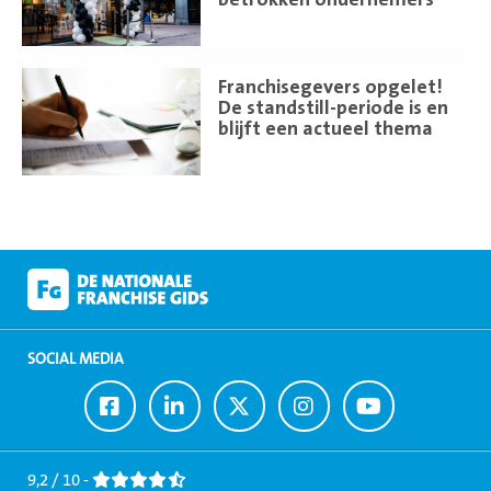
Lees
Franchisegevers opgelet!
meer
De standstill-periode is en
blijft een actueel thema
SOCIAL MEDIA
Ga
Ga
Ga
Ga
Ga
naar
naar
naar
naar
naar
Facebook
LinkedIn
Twitter
Instagram
Youtube
9,2 / 10 -