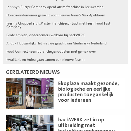
Johnny’s Burger Company opent 40ste franchise in Leeuwarden
Horeca-ondernemer gezocht voor nieuwe Anne&Max Apeldoorn
Freshly Chopped sluit Master Franchisecontract met Fresh Food Fast
Company
Grote ambitie, ondernemers welkom bij backWERK
Anouk Hoogendijk: Het nieuwe gezicht van Mudmasky Nederland
Food Connect neemt branchegenoot Eten met gemak over
Kwalitaria en Antea gaan samen een nieuwe fase in
GERELATEERD NIEUWS
Lees
Ekoplaza maakt gezonde,
meer
biologische en eerlijke
producten toegankelijk
voor iedereen
Lees
backWERK zet in op
meer
uitbreiding met
betrokken ondernemers