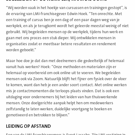
“Wij worden vaak in het hoekje van cursussen en trainingen gestopt”, is
de ervaring van LMI-franchisegever Edwin Hoek. “Ten onrechte. Met
een training of cursus ben je een dag of een paar dagen weg van je
werkplek, en als je terugkomt wordt het geleerde meestal weinig of niet
gebruikt. Wij begeleiden mensen op de werkplek, tijdens hun werk en
gaan met ons proces een stuk dieper. Wij ontwikkelen mensen in
organisaties zodat er meetbaar betere resultaten en rendement
worden geboekt.”
Maar hoe doe je dat dan met deelnemers die gedeeltelijk of helemaal
vanuit huis werken? Hoek: “Onze methoden en materialen zijn er
helemaal op voorbereid om ook online uit te voeren. We begeleiden
mensen ook via Zoom. Natuurlijk blijft het fijner om fysiek over de vloer
te komen, want dan heb je een ander soort contact. Met online werken
mis je contactmomenten die terloops plaats vinden. Dat is ook een
uitdaging voor ondernemers bij het leiden van hun thuiswerkende
mensen. Onze doelgerichte aanpak helpt hen om medewerkers
zelfstandig te laten werken, duidelijke voortgang te boeken en
gemotiveerd en betrokken te blijven.”
LEIDING OP AFSTAND
Een van de LMI-franchisenemers is Evert Lassche. Zijn LMI-vestiging in