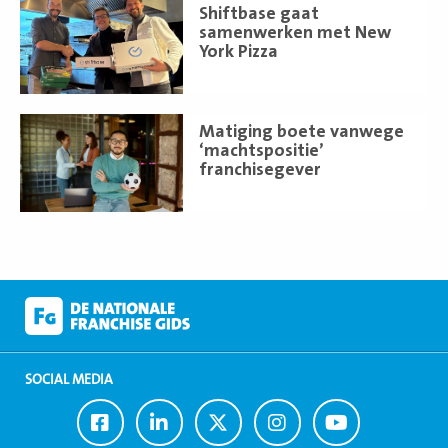
Lees
Shiftbase gaat
meer
samenwerken met New
York Pizza
Lees
Matiging boete vanwege
meer
‘machtspositie’
franchisegever
SOCIAL MEDIA
Ga
Ga
Ga
Ga
Ga
naar
naar
naar
naar
naar