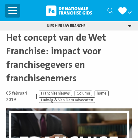
Menu
Zoeken
KIES HIER UW BRANCHE:
Het concept van de Wet
Franchise: impact voor
franchisegevers en
franchisenemers
05 februari
Franchisenieuws
Column
home
2019
Ludwig & Van Dam advocaten