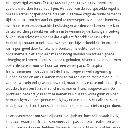
niet gewijzigd worden. Er mag dus ook geen (andere) overeenkomst
gesloten worden tussen partijen. Het doel van de voorgestelde regel is
om een afkoelingsperiode te creëren. Daarmee krijgt de ondernemer de
tijd en de rust om het aanbod goed te overwegen. Niet alleen kunnen zo
overhaaste en ondoordachte beslissingen worden voorkomen, ook kan
de tijd worden gebruikt om advies in te winnen bij deskundigen. Ludwig
& Van Dam advocaten meent dat aspirant franchisenemers deze
bedenktijd zouden moeten aanwenden om bijvoorbeeld de financiële
ramingen goed door te rekenen. Denkbaar is echter ook dat
ondernemers niet altijd een maand nodig hebben om tot een goede
afweging te komen. Soms is snelheid geboden, bijvoorbeeld omdat men
ook in de race is voor de huur van een winkelpand. De aspirant
franchisenemer moet dan met de franchisegever wel slagvaardig
kunnen handelen om er samen voor te zorgen dat de race om de huur
van het winkelpand gewonnen wordt, maar er in die race ook duidelijk is
wat de afspraken tussen franchisenemer en franchisegever zijn. De
plicht een bedenktijd in acht te nemen kan dus ten koste gaan van het
bemachtigen van een goede vestigingslocatie. Dan is het alleen maar
nadelig dat partijen tijdens die periode nog helemaal niets mogen doen.
Franchiseovereenkomsten zijn voor niet-juristen bovendien vaak lastig
leesbaar, waardoor franchisenemers zich pas achteraf realiseren waar
zij zich aan verbonden hebben. Helaas komen wij dit in de praktijk teveel