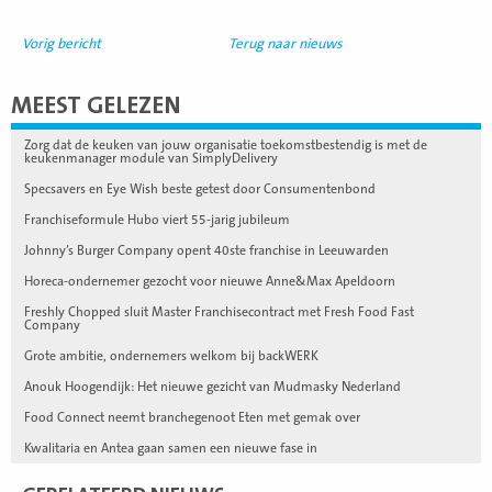
Vorig bericht
Terug naar nieuws
MEEST GELEZEN
Zorg dat de keuken van jouw organisatie toekomstbestendig is met de
keukenmanager module van SimplyDelivery
Specsavers en Eye Wish beste getest door Consumentenbond
Franchiseformule Hubo viert 55-jarig jubileum
Johnny’s Burger Company opent 40ste franchise in Leeuwarden
Horeca-ondernemer gezocht voor nieuwe Anne&Max Apeldoorn
Freshly Chopped sluit Master Franchisecontract met Fresh Food Fast
Company
Grote ambitie, ondernemers welkom bij backWERK
Anouk Hoogendijk: Het nieuwe gezicht van Mudmasky Nederland
Food Connect neemt branchegenoot Eten met gemak over
Kwalitaria en Antea gaan samen een nieuwe fase in