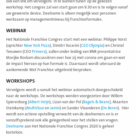
ook een link om vervolgens ‘in te kunnen tunen’ op de gekozen
workshop. Het congres zal van start gaan om 9.30 en is te volgen vanaf
uw gewenste device. Deelname is alleen mogelijk voor personen
werkzaam op managementniveau bij franchiseformules.
WEBINAR
Het Nationale Franchise Congres start met een webinar. Philippe Vorst
(oprichter
New York Pizza
), Dimitri Yocarini (
CEO Olympia
) en Christel
Teeuwen (CEO
Primera
), zullen onder leiding van BNR presentatrice
Marijke Roskam discussiëren over hoe zij met corona om gaan en wat
de impact hiervan op hun formule is. Daarnaast wordt uiteraard de
aankomende Wet Franchise uitgebreid besproken.
WORKSHOPS
Vervolgens wordt u vanuit het webinar automatisch doorgeschakeld
naar de workshops. De workshops worden voorgezeten door Willem
Spierenburg (
Albert Heijn
), Lizan van der Pol (
Bagels & Beans
), Maarten
Steinkamp (
MultiVlaai
en
Jamin
) en Sander Vlaanderen (
De Beren
). Hier
wordt een actieve opstelling verwacht van de deelnemers en is er
vanzelfsprekend ook alle gelegenheid voor het stellen van vragen.
Deelname
aan Het Nationale Franchise Congres 2020 is geheel
kosteloos.