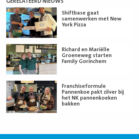
GERELATEERD NIEUWS
Lees
Shiftbase gaat
meer
samenwerken met New
York Pizza
Lees
Richard en Mariëlle
meer
Groeneweg starten
Family Gorinchem
Lees
Franchiseformule
meer
Pannenkoe pakt zilver bij
het NK pannenkoeken
bakken