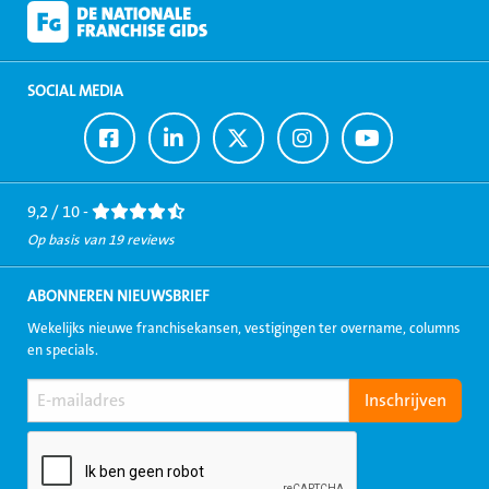
SOCIAL MEDIA
Ga
Ga
Ga
Ga
Ga
naar
naar
naar
naar
naar
Facebook
LinkedIn
Twitter
Instagram
Youtube
9,2 / 10 -
Op basis van 19 reviews
ABONNEREN NIEUWSBRIEF
Wekelijks nieuwe franchisekansen, vestigingen ter overname, columns
en specials.