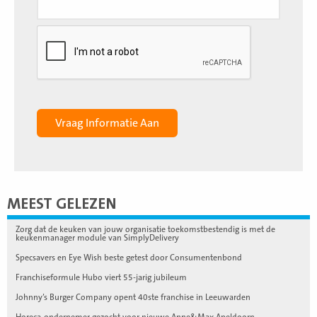
MEEST GELEZEN
Zorg dat de keuken van jouw organisatie toekomstbestendig is met de
keukenmanager module van SimplyDelivery
Specsavers en Eye Wish beste getest door Consumentenbond
Franchiseformule Hubo viert 55-jarig jubileum
Johnny’s Burger Company opent 40ste franchise in Leeuwarden
Horeca-ondernemer gezocht voor nieuwe Anne&Max Apeldoorn