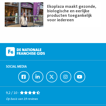
Lees
Ekoplaza maakt gezonde,
meer
biologische en eerlijke
producten toegankelijk
voor iedereen
SOCIAL MEDIA
Ga
Ga
Ga
Ga
Ga
naar
naar
naar
naar
naar
Facebook
LinkedIn
Twitter
Instagram
Youtube
9,2 / 10 -
Op basis van 19 reviews