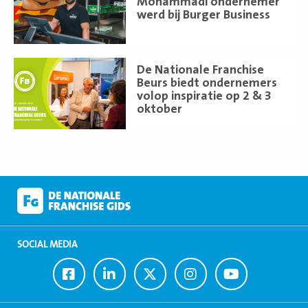
meer
Mohammadi ondernemer
werd bij Burger Business
Lees
De Nationale Franchise
meer
Beurs biedt ondernemers
volop inspiratie op 2 & 3
oktober
SOCIAL MEDIA
Ga
Ga
Ga
Ga
Ga
naar
naar
naar
naar
naar
Facebook
LinkedIn
Twitter
Instagram
Youtube