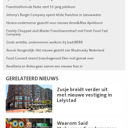
Franchiseformule Hubo viert 55-jarig jubileum
Johnny’s Burger Company opent 40ste franchise in Leeuwarden
Horeca-ondernemer gezocht voor nieuwe Anne&Max Apeldoorn
Freshly Chopped sluit Master Franchisecontract met Fresh Food Fast
Company
Grote ambitie, ondernemers welkom bij backWERK
Anouk Hoogendijk: Het nieuwe gezicht van Mudmasky Nederland
Food Connect neemt branchegenoot Eten met gemak over
Kwalitaria en Antea gaan samen een nieuwe fase in
GERELATEERD NIEUWS
Lees
Zusje breidt verder uit
meer
met nieuwe vestiging in
Lelystad
Lees
Waarom Saïd