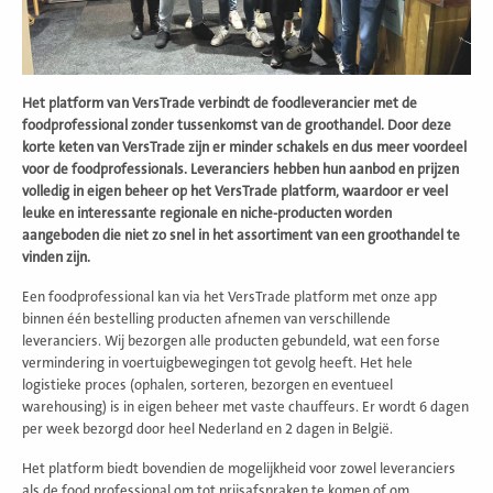
Het platform van VersTrade verbindt de foodleverancier met de
foodprofessional zonder tussenkomst van de groothandel. Door deze
korte keten van VersTrade zijn er minder schakels en dus meer voordeel
voor de
foodprofessionals. Leveranciers hebben hun aanbod en prijzen
volledig in eigen beheer op het VersTrade platform, waardoor er veel
leuke en interessante regionale en niche-producten worden
aangeboden die niet zo snel in het assortiment van een groothandel te
vinden zijn.
Een foodprofessional kan via het VersTrade platform met onze app
binnen één bestelling producten afnemen van verschillende
leveranciers. Wij bezorgen alle producten gebundeld, wat een forse
vermindering in voertuigbewegingen tot gevolg heeft. Het hele
logistieke proces (ophalen, sorteren, bezorgen en eventueel
warehousing) is in eigen beheer met vaste chauﬀeurs. Er wordt 6 dagen
per week bezorgd door heel Nederland en 2 dagen in België.
Het platform biedt bovendien de mogelijkheid voor zowel leveranciers
als de food professional om tot prijsafspraken te komen of om