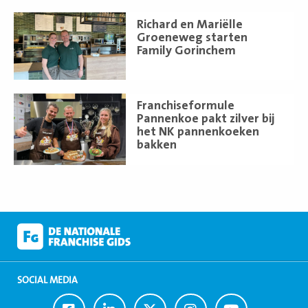
Lees
Richard en Mariëlle
meer
Groeneweg starten
Family Gorinchem
Lees
Franchiseformule
meer
Pannenkoe pakt zilver bij
het NK pannenkoeken
bakken
SOCIAL MEDIA