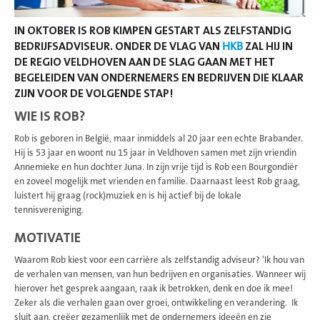
IN OKTOBER IS ROB KIMPEN GESTART ALS ZELFSTANDIG
BEDRIJFSADVISEUR. ONDER DE VLAG VAN
HKB
ZAL HIJ IN
DE REGIO VELDHOVEN AAN DE SLAG GAAN MET HET
BEGELEIDEN VAN ONDERNEMERS EN BEDRIJVEN DIE KLAAR
ZIJN VOOR DE VOLGENDE STAP!
WIE IS ROB?
Rob is geboren in België, maar inmiddels al 20 jaar een echte Brabander.
Hij is 53 jaar en woont nu 15 jaar in Veldhoven samen met zijn vriendin
Annemieke en hun dochter Juna. In zijn vrije tijd is Rob een Bourgondiër
en zoveel mogelijk met vrienden en familie. Daarnaast leest Rob graag,
luistert hij graag (rock)muziek en is hij actief bij de lokale
tennisvereniging.
MOTIVATIE
Waarom Rob kiest voor een carrière als zelfstandig adviseur? ‘Ik hou van
de verhalen van mensen, van hun bedrijven en organisaties. Wanneer wij
hierover het gesprek aangaan, raak ik betrokken, denk en doe ik mee!
Zeker als die verhalen gaan over groei, ontwikkeling en verandering. Ik
sluit aan, creëer gezamenlijk met de ondernemers ideeën en zie