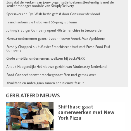
Zorg dat de keuken van jouw organisatie toekomstbestendig is met de
keukenmanager module van SimplyDelivery
Specsavers en Eye Wish beste getest door Consumentenbond
Franchiseformule Hubo viert 55-jarig jubileum
Johnny’s Burger Company opent 40ste franchise in Leeuwarden
Horeca-ondernemer gezocht voor nieuwe Anne&Max Apeldoorn
Freshly Chopped sluit Master Franchisecontract met Fresh Food Fast
Company
Grote ambitie, ondernemers welkom bij backWERK
Anouk Hoogendijk: Het nieuwe gezicht van Mudmasky Nederland
Food Connect neemt branchegenoot Eten met gemak over
Kwalitaria en Antea gaan samen een nieuwe fase in
GERELATEERD NIEUWS
Lees
Shiftbase gaat
meer
samenwerken met New
York Pizza