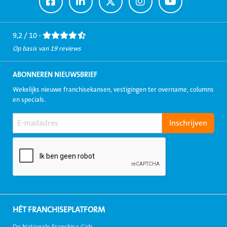
Ga
Ga
Ga
Ga
Ga
naar
naar
naar
naar
naar
Facebook
LinkedIn
Twitter
Instagram
Youtube
9,2 / 10 -
Op basis van 19 reviews
ABONNEREN NIEUWSBRIEF
Wekelijks nieuwe franchisekansen, vestigingen ter overname, columns
en specials.
HÉT FRANCHISEPLATFORM
De Nationale Franchise Gids