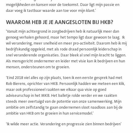
mogelijkheden en kansen voor de toekomst. Daar ligt mijn passie en
daar voeg ik tastbaar waarde aan toe voor mijn klant.’
WAAROM HEB JE JE AANGESLOTEN BIJ HKB?
‘Vanuit mijn achtergrond in zorgbedrijven heb ik natuurlijk meer dan
genoeg verhalen gehoord, maar het tempo ligt daar gewoon te laag. Ik
wil verandering, meer snelheid en meer pro-activiteit. Daarom heb ik mij
bedrijfskundig opgeleid, met als rode draad persoonlijk leiderschap in
snel veranderende organisaties. Daar bleek al snel mijn kracht te liggen.
Als mensgericht ondernemer en leider met visie kan ik bedrijven en hun
mensen, ondersteunen om te groeien.
‘Eind 2018 viel alles op zijn plaats, toen ik een eerste gesprek had met
Rob Bierens, oprichter van HKB. Persoonlijk hadden we meteen een klik,
maar ook professioneel raakten we elkaar qua visie op goed
adviseurschap in het MKB. Het balletje rolde verder en we raakten
steeds meer overtuigd van de potentie van onze samenwerking. Mijn
ambitie om zelfstandig te gaan ondernemen sloot naadloos aan bij de
ambitie van HKB om te groeien in hun servicemodel.’
‘Ik wilde meer actie. Verandering en progressie zien binnen bedrijven’