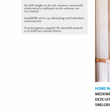
De stille leegte na de exit: waarom succesvolle
ondernemers vastlopen na de verkoop van
hun bedrijf
backWERK zet in op uitbreiding met betrokken
ondernemers
Franchisegevers opgelet! De standstill-periode
is en blijft een actueel thema
HOME IN
MEDEWER
DEZE UI
SNELGRO