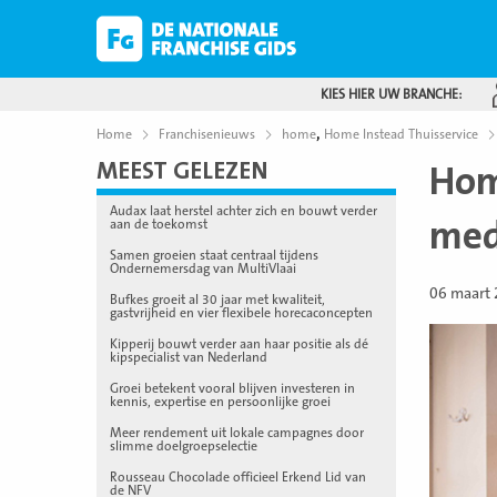
KIES HIER UW BRANCHE:
,
Home
Franchisenieuws
home
Home Instead Thuisservice
MEEST GELEZEN
Hom
Audax laat herstel achter zich en bouwt verder
med
aan de toekomst
Samen groeien staat centraal tijdens
Ondernemersdag van MultiVlaai
06 maart
Bufkes groeit al 30 jaar met kwaliteit,
gastvrijheid en vier flexibele horecaconcepten
Kipperij bouwt verder aan haar positie als dé
kipspecialist van Nederland
Groei betekent vooral blijven investeren in
kennis, expertise en persoonlijke groei
Meer rendement uit lokale campagnes door
slimme doelgroepselectie
Rousseau Chocolade officieel Erkend Lid van
de NFV