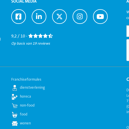
SOCIAL MEDIA
A
W
Ga
Ga
Ga
Ga
Ga
c
naar
naar
naar
naar
naar
Facebook
LinkedIn
Twitter
Instagram
Youtube
9,2 / 10 -
l
Op basis van 19 reviews
Franchiseformules
dienstverlening
D
L
horeca
7
non-food
(
i
food
wonen
O