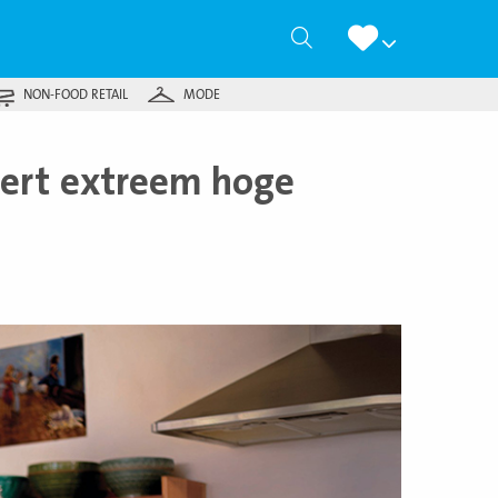
Zoeken
NON-FOOD RETAIL
MODE
eert extreem hoge