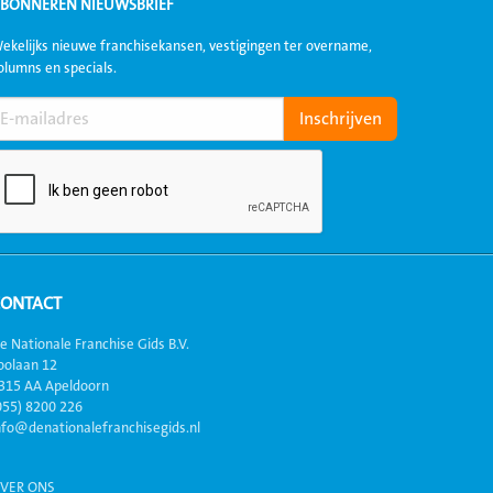
BONNEREN NIEUWSBRIEF
ekelijks nieuwe franchisekansen, vestigingen ter overname,
olumns en specials.
CONTACT
e Nationale Franchise Gids B.V.
oolaan 12
315 AA Apeldoorn
055) 8200 226
nfo@denationalefranchisegids.nl
VER ONS