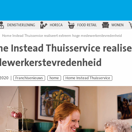
DIENSTVERLENING
HORECA
FOOD RETAIL
WONEN
Home Instead Thuisservice realiseert extreem hoge medewerkerstevredenheid
e Instead Thuisservice realis
ewerkerstevredenheid
 2020
Franchisenieuws
home
Home Instead Thuisservice