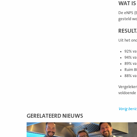
WAT IS
De eNPS (E
gesteld wor
RESUL
Uit het on
92% van
94% va
89% van
Ruim 8
88% va
Vergeleken
voldoende 
Vorig beric
GERELATEERD NIEUWS
Lees
meer