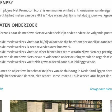
 ENPS?
mployee Net Promotor Score) is een manier om het enthousiasme van de eigen 
dt bij het meten van de eNPS is ‘’Hoe waarschijnlijk is het dat jij jouw werkgeve
TATEN ONDERZOEK
derzoek naar de medewerkerstevredenheid zijn onder andere de volgende pun
 de medewerkers vindt dat hij/zij voldoende tijd heeft om persoonlijke aandach
n de medewerkers is zeer tevreden over hun werk.
 de medewerkers vindt de sfeer binnen het team waarin zij werken erg prettig
0% van de medewerkers ervaart voldoende ondersteuning vanuit de organisatie
n de medewerkers voelt zich gewaardeerd door hun leidinggevende.
 met de objectieve benchmarktcijfers van de thuiszorg in Nederland liggen deze
tijd hebben voor klanten, hier scoort Home Instead Thuisservice 48% hoger dan
ht
Terug naar nie
Lees
L
meer
m