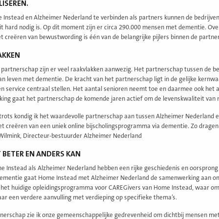
ISEREN.
Instead en Alzheimer Nederland te verbinden als partners kunnen de bedrijven
dit hard nodig is. Op dit moment zijn er circa 290.000 mensen met dementie. Over
et creëren van bewustwording is één van de belangrijke pijlers binnen de partn
AKKEN
 partnerschap zijn er veel raakvlakken aanwezig. Het partnerschap tussen de bed
van leven met dementie. De kracht van het partnerschap ligt in de gelijke kernw
n service centraal stellen. Het aantal senioren neemt toe en daarmee ook het 
ng gaat het partnerschap de komende jaren actief om de levenskwaliteit van
trots kondig ik het waardevolle partnerschap aan tussen Alzheimer Nederland 
het creëren van een uniek online bijscholingsprogramma via dementie. Zo drage
Wilmink, Directeur-bestuurder Alzheimer Nederland
 BETER EN ANDERS KA
N
 Instead als Alzheimer Nederland hebben een rijke geschiedenis en oorsprong i
dementie gaat Home Instead met Alzheimer Nederland de samenwerking aan om
 het huidige opleidingsprogramma voor CAREGivers van Home Instead, waar omg
ar een verdere aanvulling met verdieping op specifieke thema’s.
rtnerschap zie ik onze gemeenschappelijke gedrevenheid om dichtbij mensen me