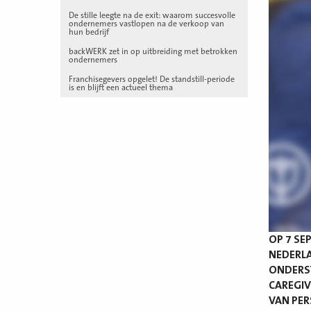
De stille leegte na de exit: waarom succesvolle
ondernemers vastlopen na de verkoop van
hun bedrijf
backWERK zet in op uitbreiding met betrokken
ondernemers
Franchisegevers opgelet! De standstill-periode
is en blijft een actueel thema
OP 7 SE
NEDERLA
ONDERS
CAREGIV
VAN PER