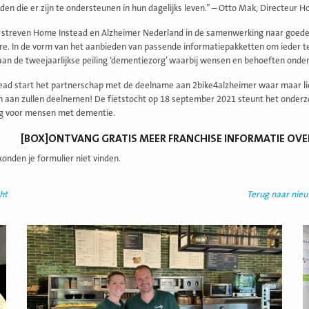
den die er zijn te ondersteunen in hun dagelijks leven.” – Otto Mak, Directeur
streven Home Instead en Alzheimer Nederland in de samenwerking naar goede
re. In de vorm van het aanbieden van passende informatiepakketten om ieder t
 aan de tweejaarlijkse peiling ‘dementiezorg’ waarbij wensen en behoeften ond
ad start het partnerschap met de deelname aan 2bike4alzheimer waar maar li
n aan zullen deelnemen! De fietstocht op 18 september 2021 steunt het onderz
rg voor mensen met dementie.
[BOX]ONTVANG GRATIS MEER FRANCHISE INFORMATIE OV
onden je formulier niet vinden.
ht
Terug naar nie
Lees
L
meer
m