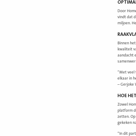
OPTIMAL
Door Home 
vindt dat 
miljoen. H
RAAKVL
Binnen het
kwaliteit 
aandacht e
samenwerki
“Met veel 
elkaar in 
– Gerjoke 
HOE HET
Zowel Home
platform 
zetten. Op
gekeken na
“In dit pa