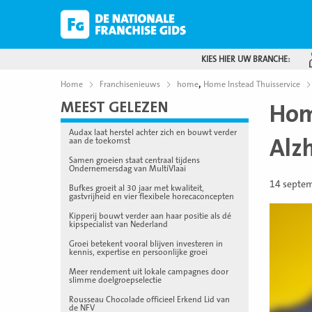
KIES HIER UW BRANCHE:
,
Home
Franchisenieuws
home
Home Instead Thuisservice
MEEST GELEZEN
Hom
Audax laat herstel achter zich en bouwt verder
Alz
aan de toekomst
Samen groeien staat centraal tijdens
Ondernemersdag van MultiVlaai
14 septe
Bufkes groeit al 30 jaar met kwaliteit,
gastvrijheid en vier flexibele horecaconcepten
Kipperij bouwt verder aan haar positie als dé
kipspecialist van Nederland
Groei betekent vooral blijven investeren in
kennis, expertise en persoonlijke groei
Meer rendement uit lokale campagnes door
slimme doelgroepselectie
Rousseau Chocolade officieel Erkend Lid van
de NFV