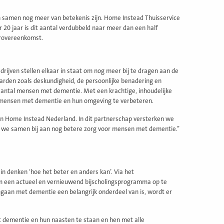
 samen nog meer van betekenis zijn. Home Instead Thuisservice
 20 jaar is dit aantal verdubbeld naar meer dan een half
erovereenkomst.
rijven stellen elkaar in staat om nog meer bij te dragen aan de
aarden zoals deskundigheid, de persoonlijke benadering en
aantal mensen met dementie. Met een krachtige, inhoudelijke
 mensen met dementie en hun omgeving te verbeteren.
en Home Instead Nederland. In dit partnerschap versterken we
n we samen bij aan nog betere zorg voor mensen met dementie.’’
n denken ‘hoe het beter en anders kan’. Via het
 een actueel en vernieuwend bijscholingsprogramma op te
aan met dementie een belangrijk onderdeel van is, wordt er
t dementie en hun naasten te staan en hen met alle