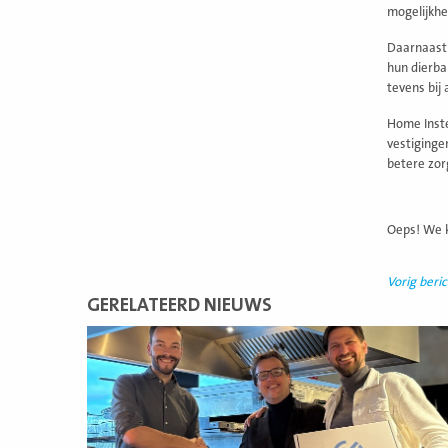
mogelijkhe
Daarnaast 
hun dierba
tevens bij
Home Inste
vestiginge
betere zo
Oeps! We k
Vorig beric
GERELATEERD NIEUWS
Lees
meer