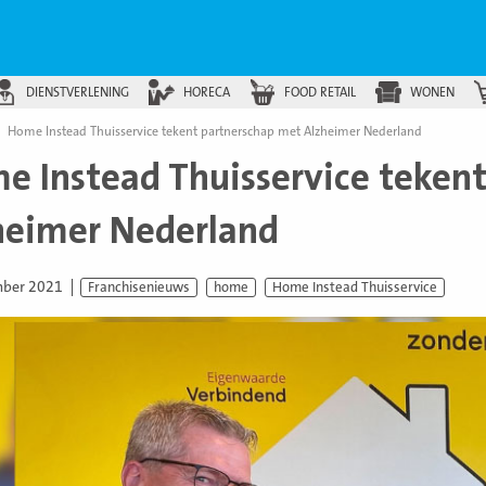
DIENSTVERLENING
HORECA
FOOD RETAIL
WONEN
Home Instead Thuisservice tekent partnerschap met Alzheimer Nederland
e Instead Thuisservice teken
heimer Nederland
mber 2021
Franchisenieuws
home
Home Instead Thuisservice