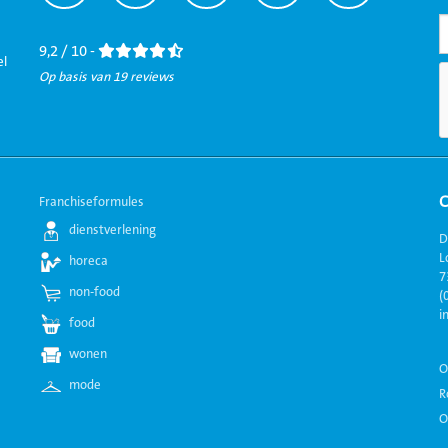
naar
naar
naar
naar
naar
Facebook
LinkedIn
Twitter
Instagram
Youtube
9,2 / 10 -
el
Op basis van 19 reviews
Franchiseformules
dienstverlening
D
L
horeca
7
non-food
(
i
food
wonen
O
mode
R
O