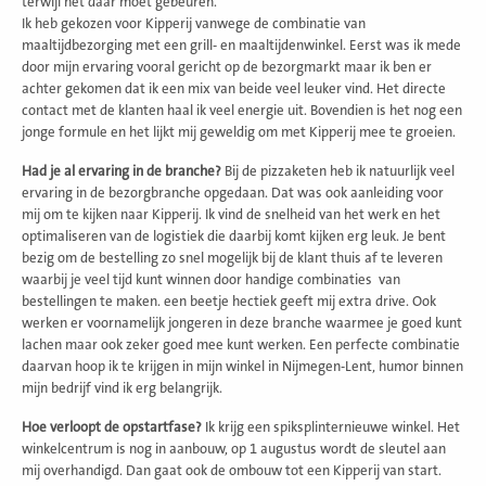
terwijl het daar moet gebeuren.
Ik heb gekozen voor Kipperij vanwege de combinatie van
maaltijdbezorging met een grill- en maaltijdenwinkel. Eerst was ik mede
door mijn ervaring vooral gericht op de bezorgmarkt maar ik ben er
achter gekomen dat ik een mix van beide veel leuker vind. Het directe
contact met de klanten haal ik veel energie uit. Bovendien is het nog een
jonge formule en het lijkt mij geweldig om met Kipperij mee te groeien.
Had je al ervaring in de branche?
Bij de pizzaketen heb ik natuurlijk veel
ervaring in de bezorgbranche opgedaan. Dat was ook aanleiding voor
mij om te kijken naar Kipperij. Ik vind de snelheid van het werk en het
optimaliseren van de logistiek die daarbij komt kijken erg leuk. Je bent
bezig om de bestelling zo snel mogelijk bij de klant thuis af te leveren
waarbij je veel tijd kunt winnen door handige combinaties van
bestellingen te maken. een beetje hectiek geeft mij extra drive. Ook
werken er voornamelijk jongeren in deze branche waarmee je goed kunt
lachen maar ook zeker goed mee kunt werken. Een perfecte combinatie
daarvan hoop ik te krijgen in mijn winkel in Nijmegen-Lent, humor binnen
mijn bedrijf vind ik erg belangrijk.
Hoe verloopt de opstartfase?
Ik krijg een spiksplinternieuwe winkel. Het
winkelcentrum is nog in aanbouw, op 1 augustus wordt de sleutel aan
mij overhandigd. Dan gaat ook de ombouw tot een Kipperij van start.