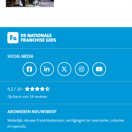
SOCIAL MEDIA
Ga
Ga
Ga
Ga
Ga
naar
naar
naar
naar
naar
Facebook
LinkedIn
Twitter
Instagram
Youtube
9,2 / 10 -
Op basis van 19 reviews
ABONNEREN NIEUWSBRIEF
Wekelijks nieuwe franchisekansen, vestigingen ter overname, columns
en specials.