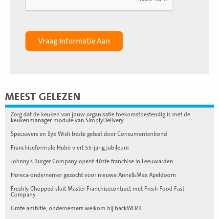
MEEST GELEZEN
Zorg dat de keuken van jouw organisatie toekomstbestendig is met de
keukenmanager module van SimplyDelivery
Specsavers en Eye Wish beste getest door Consumentenbond
Franchiseformule Hubo viert 55-jarig jubileum
Johnny’s Burger Company opent 40ste franchise in Leeuwarden
Horeca-ondernemer gezocht voor nieuwe Anne&Max Apeldoorn
Freshly Chopped sluit Master Franchisecontract met Fresh Food Fast
Company
Grote ambitie, ondernemers welkom bij backWERK