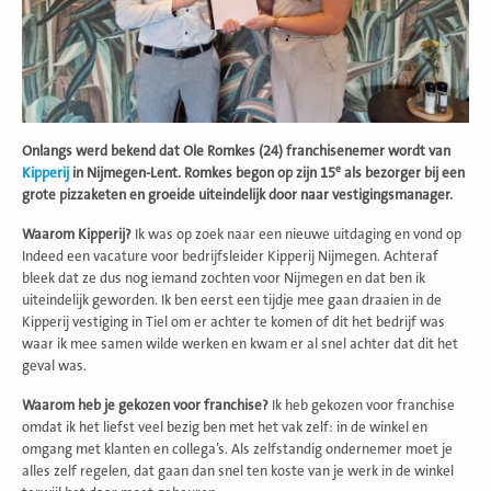
Onlangs werd bekend dat Ole Romkes (24) franchisenemer wordt van
e
Kipperij
in Nijmegen-Lent. Romkes begon op zijn 15
als bezorger bij een
grote pizzaketen en groeide uiteindelijk door naar vestigingsmanager.
Waarom Kipperij?
Ik was op zoek naar een nieuwe uitdaging en vond op
Indeed een vacature voor bedrijfsleider Kipperij Nijmegen. Achteraf
bleek dat ze dus nog iemand zochten voor Nijmegen en dat ben ik
uiteindelijk geworden. Ik ben eerst een tijdje mee gaan draaien in de
Kipperij vestiging in Tiel om er achter te komen of dit het bedrijf was
waar ik mee samen wilde werken en kwam er al snel achter dat dit het
geval was.
Waarom heb je gekozen voor franchise?
Ik heb gekozen voor franchise
omdat ik het liefst veel bezig ben met het vak zelf: in de winkel en
omgang met klanten en collega’s. Als zelfstandig ondernemer moet je
alles zelf regelen, dat gaan dan snel ten koste van je werk in de winkel