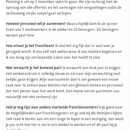
Planning is om op 1 november open te gaan. We zijn nu bezig met de
opvraag van alle offertes en het aanvragen van vergunningen zodat de
verbouwing straks soepel gaat verlopen.
Hoeveel personeel wil je aannemen?
Waarschijnlijk kom ik uit op een
team van 5 medewerkers in de winkel en 10 bezorgers. De bezorgers
werken part time.
Hoe ervaar je het franchisen?
Ik vind het erg fijn dat er veel voor je
geregeld wordt. Ik zou zelf niet weten waar ik zou moeten beginnen en
ik zou bang zijn om bepaalde zaken over het hoofd te zien.
Wat verwacht je het komend jaar?
Ik verwacht een druk jaar te krijgen.
Het winkelcentrum is volledig nieuw en zal naar mijn verwachting veel
bekijks gaan krijgen. Mijn voornaamste doel is om gewoon een mooie
zaak neer te zetten waar klanten met een glimlach komen en personeel
dat met plezier naar hun werk komt. Een mooie eerste jaaromzet zou
natuurlijk ook niet verkeerd zijn.
Heb je nog tips voor andere startende franchisenemers?
Kijk goed naar
de mogelijkheden aan franchisegevers en ga ook bij die bedrijven kijken.
Ook raad ik beslist aan om een stage te lopen in een vestiging, dan weet
je pas echt hoe het is om in zo’n winkel te werken en of dit past bij je