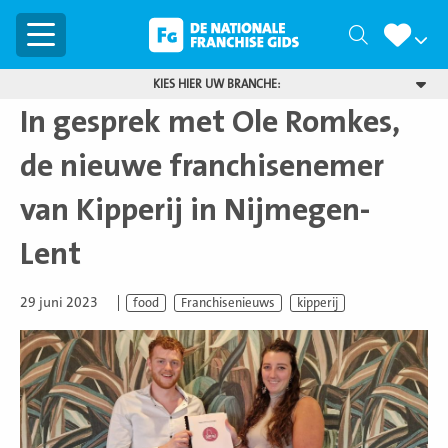
Menu
Zoeken
KIES HIER UW BRANCHE:
In gesprek met Ole Romkes,
de nieuwe franchisenemer
van Kipperij in Nijmegen-
Lent
29 juni 2023
food
Franchisenieuws
kipperij