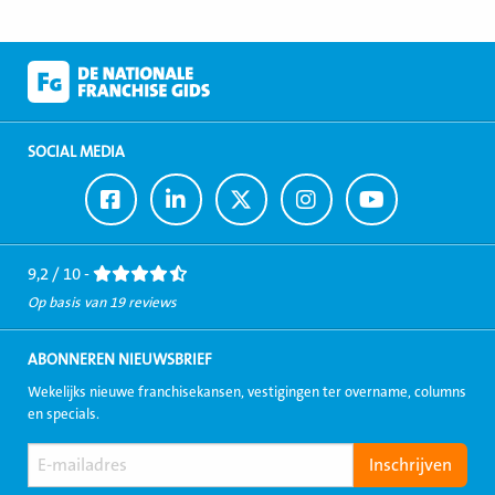
SOCIAL MEDIA
Ga
Ga
Ga
Ga
Ga
naar
naar
naar
naar
naar
Facebook
LinkedIn
Twitter
Instagram
Youtube
9,2 / 10 -
Op basis van 19 reviews
ABONNEREN NIEUWSBRIEF
Wekelijks nieuwe franchisekansen, vestigingen ter overname, columns
en specials.