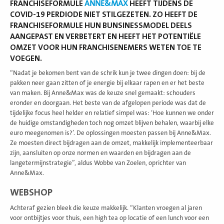
FRANCHISEFORMULE
ANNE&MAX
HEEFT TIJDENS DE
COVID-19 PERDIODE NIET STILGEZETEN. ZO HEEFT DE
FRANCHISEFORMULE HUN BUNSINESSMODEL DEELS
AANGEPAST EN VERBETERT EN HEEFT HET POTENTIËLE
OMZET VOOR HUN FRANCHISENEMERS WETEN TOE TE
VOEGEN.
“Nadat je bekomen bent van de schrik kun je twee dingen doen: bij de
pakken neer gaan zitten of je energie bij elkaar rapen en er het beste
van maken. Bij Anne&Max was de keuze snel gemaakt: schouders
eronder en doorgaan. Het beste van de afgelopen periode was dat de
tijdelijke focus heel helder en relatief simpel was: ‘Hoe kunnen we onder
de huidige omstandigheden toch nog omzet blijven behalen, waarbij elke
euro meegenomen is?’. De oplossingen moesten passen bij Anne&Max.
Ze moesten direct bijdragen aan de omzet, makkelijk implementeerbaar
zijn, aansluiten op onze normen en waarden en bijdragen aan de
langetermijnstrategie”, aldus Wobbe van Zoelen, oprichter van
Anne&Max.
WEBSHOP
Achteraf gezien bleek die keuze makkelijk. “Klanten vroegen al jaren
voor ontbijtjes voor thuis, een high tea op locatie of een lunch voor een