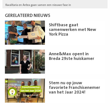
Kwalitaria en Antea gaan samen een nieuwe fase in
GERELATEERD NIEUWS
Lees
Shiftbase gaat
meer
samenwerken met New
York Pizza
Lees
Anne&Max opent in
meer
Breda 29ste huiskamer
Lees
Stem nu op jouw
meer
favoriete Franchisenemer
van het Jaar 2024!