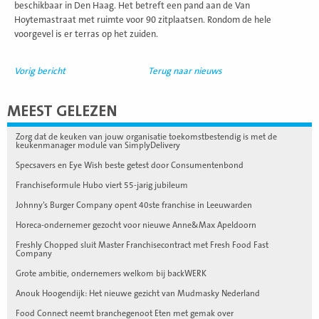
beschikbaar in Den Haag. Het betreft een pand aan de Van
Hoytemastraat met ruimte voor 90 zitplaatsen. Rondom de hele
voorgevel is er terras op het zuiden.
Vorig bericht
Terug naar nieuws
MEEST GELEZEN
Zorg dat de keuken van jouw organisatie toekomstbestendig is met de
keukenmanager module van SimplyDelivery
Specsavers en Eye Wish beste getest door Consumentenbond
Franchiseformule Hubo viert 55-jarig jubileum
Johnny’s Burger Company opent 40ste franchise in Leeuwarden
Horeca-ondernemer gezocht voor nieuwe Anne&Max Apeldoorn
Freshly Chopped sluit Master Franchisecontract met Fresh Food Fast
Company
Grote ambitie, ondernemers welkom bij backWERK
Anouk Hoogendijk: Het nieuwe gezicht van Mudmasky Nederland
Food Connect neemt branchegenoot Eten met gemak over