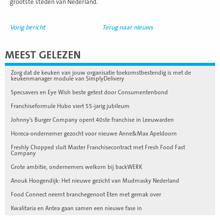
grootste steden van Nederland.
Vorig bericht
Terug naar nieuws
MEEST GELEZEN
Zorg dat de keuken van jouw organisatie toekomstbestendig is met de
keukenmanager module van SimplyDelivery
Specsavers en Eye Wish beste getest door Consumentenbond
Franchiseformule Hubo viert 55-jarig jubileum
Johnny’s Burger Company opent 40ste franchise in Leeuwarden
Horeca-ondernemer gezocht voor nieuwe Anne&Max Apeldoorn
Freshly Chopped sluit Master Franchisecontract met Fresh Food Fast
Company
Grote ambitie, ondernemers welkom bij backWERK
Anouk Hoogendijk: Het nieuwe gezicht van Mudmasky Nederland
Food Connect neemt branchegenoot Eten met gemak over
Kwalitaria en Antea gaan samen een nieuwe fase in