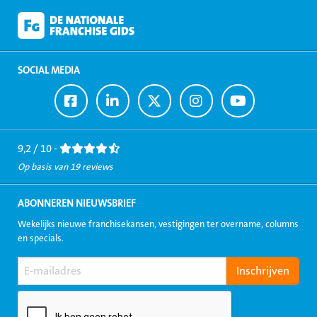
SOCIAL MEDIA
Ga
Ga
Ga
Ga
Ga
naar
naar
naar
naar
naar
Facebook
LinkedIn
Twitter
Instagram
Youtube
9,2 / 10 -
Op basis van 19 reviews
ABONNEREN NIEUWSBRIEF
Wekelijks nieuwe franchisekansen, vestigingen ter overname, columns
en specials.