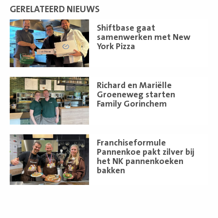
GERELATEERD NIEUWS
Lees
Shiftbase gaat
meer
samenwerken met New
York Pizza
Lees
Richard en Mariëlle
meer
Groeneweg starten
Family Gorinchem
Lees
Franchiseformule
meer
Pannenkoe pakt zilver bij
het NK pannenkoeken
bakken