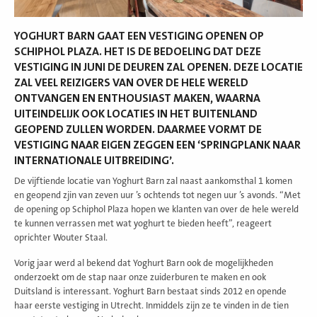
YOGHURT BARN GAAT EEN VESTIGING OPENEN OP
SCHIPHOL PLAZA. HET IS DE BEDOELING DAT DEZE
VESTIGING IN JUNI DE DEUREN ZAL OPENEN. DEZE LOCATIE
ZAL VEEL REIZIGERS VAN OVER DE HELE WERELD
ONTVANGEN EN ENTHOUSIAST MAKEN, WAARNA
UITEINDELIJK OOK LOCATIES IN HET BUITENLAND
GEOPEND ZULLEN WORDEN. DAARMEE VORMT DE
VESTIGING NAAR EIGEN ZEGGEN EEN ‘SPRINGPLANK NAAR
INTERNATIONALE UITBREIDING’.
De vijftiende locatie van Yoghurt Barn zal naast aankomsthal 1 komen
en geopend zjin van zeven uur ’s ochtends tot negen uur ’s avonds. “Met
de opening op Schiphol Plaza hopen we klanten van over de hele wereld
te kunnen verrassen met wat yoghurt te bieden heeft”, reageert
oprichter Wouter Staal.
Vorig jaar werd al bekend dat Yoghurt Barn ook de mogelijkheden
onderzoekt om de stap naar onze zuiderburen te maken en ook
Duitsland is interessant. Yoghurt Barn bestaat sinds 2012 en opende
haar eerste vestiging in Utrecht. Inmiddels zijn ze te vinden in de tien