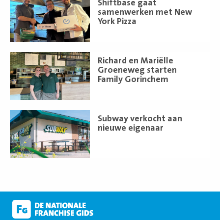
Shiftbase gaat
meer
samenwerken met New
York Pizza
Lees
Richard en Mariëlle
meer
Groeneweg starten
Family Gorinchem
Lees
Subway verkocht aan
meer
nieuwe eigenaar