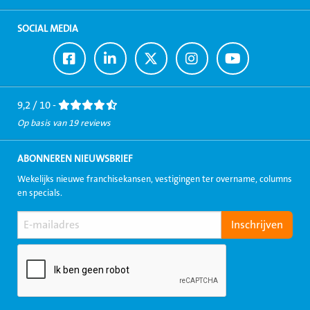
SOCIAL MEDIA
Ga
Ga
Ga
Ga
Ga
naar
naar
naar
naar
naar
Facebook
LinkedIn
Twitter
Instagram
Youtube
9,2 / 10 -
Op basis van 19 reviews
ABONNEREN NIEUWSBRIEF
Wekelijks nieuwe franchisekansen, vestigingen ter overname, columns
en specials.