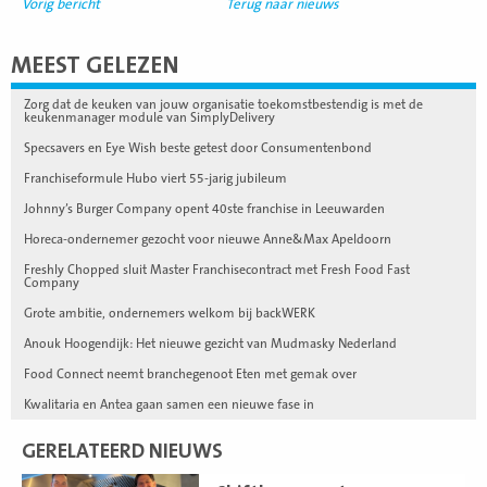
Vorig bericht
Terug naar nieuws
MEEST GELEZEN
Zorg dat de keuken van jouw organisatie toekomstbestendig is met de
keukenmanager module van SimplyDelivery
Specsavers en Eye Wish beste getest door Consumentenbond
Franchiseformule Hubo viert 55-jarig jubileum
Johnny’s Burger Company opent 40ste franchise in Leeuwarden
Horeca-ondernemer gezocht voor nieuwe Anne&Max Apeldoorn
Freshly Chopped sluit Master Franchisecontract met Fresh Food Fast
Company
Grote ambitie, ondernemers welkom bij backWERK
Anouk Hoogendijk: Het nieuwe gezicht van Mudmasky Nederland
Food Connect neemt branchegenoot Eten met gemak over
Kwalitaria en Antea gaan samen een nieuwe fase in
GERELATEERD NIEUWS
Lees