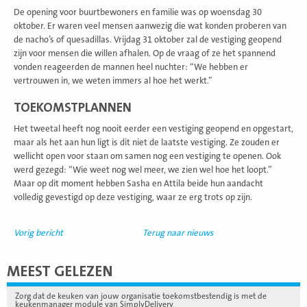
De opening voor buurtbewoners en familie was op woensdag 30
oktober. Er waren veel mensen aanwezig die wat konden proberen van
de nacho’s of quesadillas. Vrijdag 31 oktober zal de vestiging geopend
zijn voor mensen die willen afhalen. Op de vraag of ze het spannend
vonden reageerden de mannen heel nuchter: “We hebben er
vertrouwen in, we weten immers al hoe het werkt.”
TOEKOMSTPLANNEN
Het tweetal heeft nog nooit eerder een vestiging geopend en opgestart,
maar als het aan hun ligt is dit niet de laatste vestiging. Ze zouden er
wellicht open voor staan om samen nog een vestiging te openen. Ook
werd gezegd: “Wie weet nog wel meer, we zien wel hoe het loopt.”
Maar op dit moment hebben Sasha en Attila beide hun aandacht
volledig gevestigd op deze vestiging, waar ze erg trots op zijn.
Vorig bericht
Terug naar nieuws
MEEST GELEZEN
Zorg dat de keuken van jouw organisatie toekomstbestendig is met de
keukenmanager module van SimplyDelivery