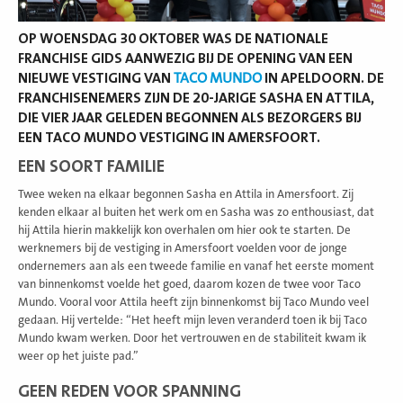
OP WOENSDAG 30 OKTOBER WAS DE NATIONALE
FRANCHISE GIDS AANWEZIG BIJ DE OPENING VAN EEN
NIEUWE VESTIGING VAN
TACO MUNDO
IN APELDOORN. DE
FRANCHISENEMERS ZIJN DE 20-JARIGE SASHA EN ATTILA,
DIE VIER JAAR GELEDEN BEGONNEN ALS BEZORGERS BIJ
EEN TACO MUNDO VESTIGING IN AMERSFOORT.
EEN SOORT FAMILIE
Twee weken na elkaar begonnen Sasha en Attila in Amersfoort. Zij
kenden elkaar al buiten het werk om en Sasha was zo enthousiast, dat
hij Attila hierin makkelijk kon overhalen om hier ook te starten. De
werknemers bij de vestiging in Amersfoort voelden voor de jonge
ondernemers aan als een tweede familie en vanaf het eerste moment
van binnenkomst voelde het goed, daarom kozen de twee voor Taco
Mundo. Vooral voor Attila heeft zijn binnenkomst bij Taco Mundo veel
gedaan. Hij vertelde: “Het heeft mijn leven veranderd toen ik bij Taco
Mundo kwam werken. Door het vertrouwen en de stabiliteit kwam ik
weer op het juiste pad.”
GEEN REDEN VOOR SPANNING