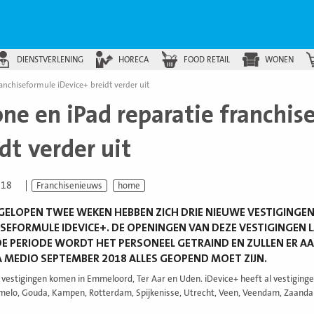
DIENSTVERLENING
HORECA
FOOD RETAIL
WONEN
ranchiseformule iDevice+ breidt verder uit
one en iPad reparatie franchis
dt verder uit
018
Franchisenieuws
home
FGELOPEN TWEE WEKEN HEBBEN ZICH DRIE NIEUWE VESTIGINGEN
SEFORMULE IDEVICE+. DE OPENINGEN VAN DEZE VESTIGINGEN 
 PERIODE WORDT HET PERSONEEL GETRAIND EN ZULLEN ER 
MEDIO SEPTEMBER 2018 ALLES GEOPEND MOET ZIJN.
vestigingen komen in Emmeloord, Ter Aar en Uden. iDevice+ heeft al vestigingen
melo, Gouda, Kampen, Rotterdam, Spijkenisse, Utrecht, Veen, Veendam, Zaand