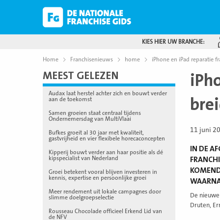
KIES HIER UW BRANCHE:
Home
Franchisenieuws
home
iPhone en iPad reparatie f
MEEST GELEZEN
iPh
Audax laat herstel achter zich en bouwt verder
brei
aan de toekomst
Samen groeien staat centraal tijdens
Ondernemersdag van MultiVlaai
11 juni 2
Bufkes groeit al 30 jaar met kwaliteit,
gastvrijheid en vier flexibele horecaconcepten
IN DE A
Kipperij bouwt verder aan haar positie als dé
kipspecialist van Nederland
FRANCHI
KOMENDE
Groei betekent vooral blijven investeren in
kennis, expertise en persoonlijke groei
WAARNA 
Meer rendement uit lokale campagnes door
De nieuwe 
slimme doelgroepselectie
Druten, Er
Rousseau Chocolade officieel Erkend Lid van
de NFV