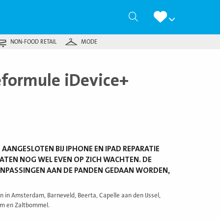
Zoeken
NON-FOOD RETAIL
MODE
eformule iDevice+
 AANGESLOTEN BIJ IPHONE EN IPAD REPARATIE
LATEN NOG WEL EVEN OP ZICH WACHTEN. DE
AANPASSINGEN AAN DE PANDEN GEDAAN WORDEN,
 in Amsterdam, Barneveld, Beerta, Capelle aan den IJssel,
am en Zaltbommel.