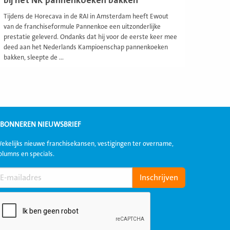
bij het NK pannenkoeken bakken
Tijdens de Horecava in de RAI in Amsterdam heeft Ewout
van de franchiseformule Pannenkoe een uitzonderlijke
prestatie geleverd. Ondanks dat hij voor de eerste keer mee
deed aan het Nederlands Kampioenschap pannenkoeken
bakken, sleepte de ...
BONNEREN NIEUWSBRIEF
ekelijks nieuwe franchisekansen, vestigingen ter overname,
olumns en specials.