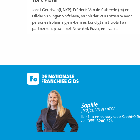
York Pizza
Joost Geurtsen(l, NYP), Frédéric Van de Calseyde (m) en
Olivier van Ingen Shiftbase, aanbieder van software voor
personeelsplanning en -beheer, kondigt met trots haar
partnerschap aan met New York Pizza, een van ...
Sophie
Projectmanager
Heeft u een vraag voor Sophie? B
via (055) 8200 226