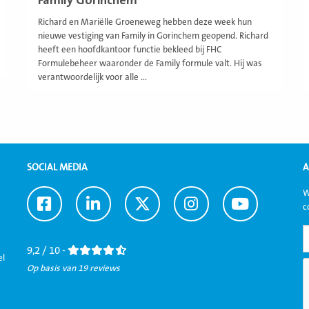
Family Gorinchem
Richard en Mariëlle Groeneweg hebben deze week hun
nieuwe vestiging van Family in Gorinchem geopend. Richard
heeft een hoofdkantoor functie bekleed bij FHC
Formulebeheer waaronder de Family formule valt. Hij was
verantwoordelijk voor alle ...
SOCIAL MEDIA
A
W
Ga
Ga
Ga
Ga
Ga
c
naar
naar
naar
naar
naar
Facebook
LinkedIn
Twitter
Instagram
Youtube
9,2 / 10 -
el
Op basis van 19 reviews