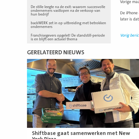
Vorige maa
De stille leegte na de exit: waarom succesvolle
ondernemers vastlopen na de verkoop van
De iPhone 
hun bedrijf
later is d
backWERK zet in op uitbreiding met betrokken
ondernemers
Franchisegevers opgelet! De standstill-periode
Vorig beric
is en blijft een actueel thema
GERELATEERD NIEUWS
Lees
meer
Shiftbase gaat samenwerken met New