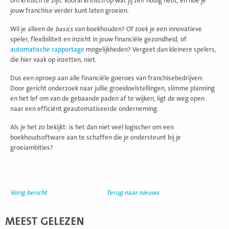
om kritisch te zijn. Vooral kritisch op wat jij zelf nodig hebt, en hoe je
jouw franchise verder kunt laten groeien.
Wil je alleen de
basics
van boekhouden? Of zoek je een innovatieve
speler, flexibiliteit en inzicht in jouw financiële gezondheid, of
automatische rapportage
mogelijkheden? Vergeet dan kleinere spelers,
die hier vaak op inzetten, niet.
Dus een oproep aan alle financiële goeroes van franchisebedrijven:
Door gericht onderzoek naar jullie groeidoelstellingen, slimme planning
en het lef om van de gebaande paden af te wijken, ligt de weg open
naar een efficiënt geautomatiseerde onderneming.
Als je het zo bekijkt: is het dan niet veel logischer om een
boekhoudsoftware aan te schaffen die je ondersteunt bij je
groeiambities?
Vorig bericht
Terug naar nieuws
MEEST GELEZEN