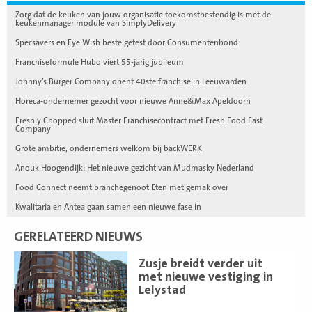
Zorg dat de keuken van jouw organisatie toekomstbestendig is met de
keukenmanager module van SimplyDelivery
Specsavers en Eye Wish beste getest door Consumentenbond
Franchiseformule Hubo viert 55-jarig jubileum
Johnny’s Burger Company opent 40ste franchise in Leeuwarden
Horeca-ondernemer gezocht voor nieuwe Anne&Max Apeldoorn
Freshly Chopped sluit Master Franchisecontract met Fresh Food Fast
Company
Grote ambitie, ondernemers welkom bij backWERK
Anouk Hoogendijk: Het nieuwe gezicht van Mudmasky Nederland
Food Connect neemt branchegenoot Eten met gemak over
Kwalitaria en Antea gaan samen een nieuwe fase in
GERELATEERD NIEUWS
Lees
Zusje breidt verder uit
meer
met nieuwe vestiging in
Lelystad