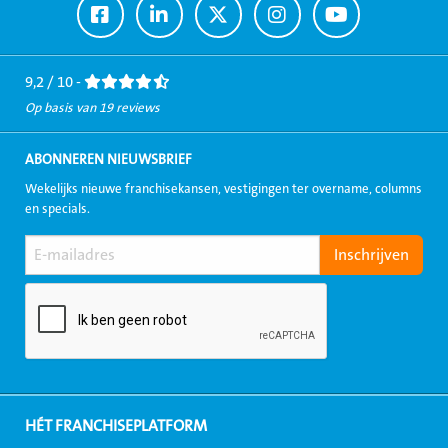
Ga
Ga
Ga
Ga
Ga
naar
naar
naar
naar
naar
Facebook
LinkedIn
Twitter
Instagram
Youtube
9,2 / 10 -
Op basis van 19 reviews
ABONNEREN NIEUWSBRIEF
Wekelijks nieuwe franchisekansen, vestigingen ter overname, columns
en specials.
HÉT FRANCHISEPLATFORM