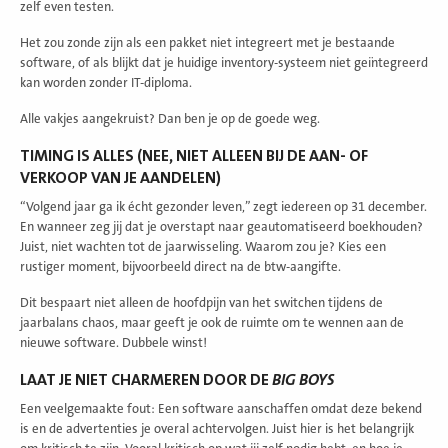
zelf even testen.
Het zou zonde zijn als een pakket niet integreert met je bestaande
software, of als blijkt dat je huidige inventory-systeem niet geïntegreerd
kan worden zonder IT-diploma.
Alle vakjes aangekruist? Dan ben je op de goede weg.
TIMING IS ALLES (NEE, NIET ALLEEN BIJ DE AAN- OF
VERKOOP VAN JE AANDELEN)
“Volgend jaar ga ik écht gezonder leven,” zegt iedereen op 31 december.
En wanneer zeg jij dat je overstapt naar geautomatiseerd boekhouden?
Juist, niet wachten tot de jaarwisseling. Waarom zou je? Kies een
rustiger moment, bijvoorbeeld direct na de btw-aangifte.
Dit bespaart niet alleen de hoofdpijn van het switchen tijdens de
jaarbalans chaos, maar geeft je ook de ruimte om te wennen aan de
nieuwe software. Dubbele winst!
LAAT JE NIET CHARMEREN DOOR DE
BIG BOYS
Een veelgemaakte fout: Een software aanschaffen omdat deze bekend
is en de advertenties je overal achtervolgen. Juist hier is het belangrijk