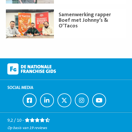
Lees
Samenwerking rapper
meer
Boef met Johnny’s &
O’Tacos
SOCIAL MEDIA
Ga
Ga
Ga
Ga
Ga
naar
naar
naar
naar
naar
Facebook
LinkedIn
Twitter
Instagram
Youtube
9,2 / 10 -
Op basis van 19 reviews