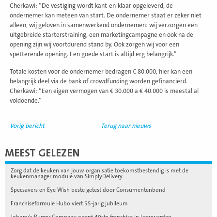
Cherkawi: “De vestiging wordt kant-en-klaar opgeleverd, de
ondernemer kan meteen van start. De ondernemer staat er zeker niet
alleen, wij geloven in samenwerkend ondernemen: wij verzorgen een
uitgebreide starterstraining, een marketingcampagne en ook na de
opening zijn wij voortdurend stand by. Ook zorgen wij voor een
spetterende opening. Een goede start is altijd erg belangrijk.”
Totale kosten voor de ondernemer bedragen € 80.000, hier kan een
belangrijk deel via de bank of crowdfunding worden gefinancierd.
Cherkawi: “Een eigen vermogen van € 30.000 a € 40.000 is meestal al
voldoende.”
Vorig bericht
Terug naar nieuws
MEEST GELEZEN
Zorg dat de keuken van jouw organisatie toekomstbestendig is met de
keukenmanager module van SimplyDelivery
Specsavers en Eye Wish beste getest door Consumentenbond
Franchiseformule Hubo viert 55-jarig jubileum
Johnny’s Burger Company opent 40ste franchise in Leeuwarden